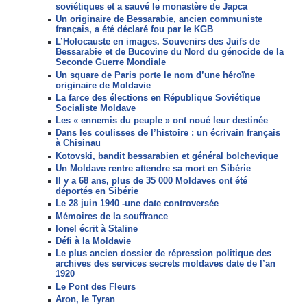
soviétiques et a sauvé le monastère de Japca
Un originaire de Bessarabie, ancien communiste
français, a été déclaré fou par le KGB
L’Holocauste en images. Souvenirs des Juifs de
Bessarabie et de Bucovine du Nord du génocide de la
Seconde Guerre Mondiale
Un square de Paris porte le nom d’une héroїne
originaire de Moldavie
La farce des élections en République Soviétique
Socialiste Moldave
Les « ennemis du peuple » ont noué leur destinée
Dans les coulisses de l’histoire : un écrivain français
à Chisinau
Kotovski, bandit bessarabien et général bolchevique
Un Moldave rentre attendre sa mort en Sibérie
Il y a 68 ans, plus de 35 000 Moldaves ont été
déportés en Sibérie
Le 28 juin 1940 -une date controversée
Mémoires de la souffrance
Ionel écrit à Staline
Défi à la Moldavie
Le plus ancien dossier de répression politique des
archives des services secrets moldaves date de l’an
1920
Le Pont des Fleurs
Aron, le Tyran