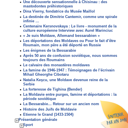
Une découverte sensationnelle à Chisinau : des
mastodontes préhistoriques
Dina Vierny, fondatrice du Musée Maillol
La destinée de Dimitrie Cantemir, comme une spirale
infinie …
Centenaire Kersnovskaya : Le livre - monument de la
culture européenne Interview avec Aurel Marinciuc
« Je suis Moldave, Allemand bessarabien »
Les déportations des Moldaves ou Pour le fait d’être
Roumain, mon père a été déporté en Russie
Les énigmes de la Bessarabie
Après 50 ans de confusion soviétique, nous sommes
toujours des Roumains
Le calvaire des monastères moldaves
La famine de 1946-1947 : Témoignages de l’écrivain
Mihail Gheorghe Cibotaru
Natalia Keşcu, une Moldave devenue reine de la
Serbie
La forteresse de Tighina (Bender)
La Moldavie entre purges, famine et déportations : la
période soviétique
La Bessarabie… Retour sur un ancien nom
Histoire des Juifs de Moldavie
Etienne le Grand (1433-1504)
Présentation générale
Sport