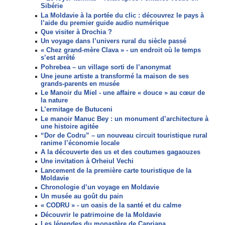
Sibérie
La Moldavie à la portée du clic : découvrez le pays à
l’aide du premier guide audio numérique
Que visiter à Drochia ?
Un voyage dans l’univers rural du siècle passé
« Chez grand-mère Clava » - un endroit où le temps
s’est arrêté
Pohrebea – un village sorti de l’anonymat
Une jeune artiste a transformé la maison de ses
grands-parents en musée
Le Manoir du Miel - une affaire « douce » au cœur de
la nature
L’ermitage de Butuceni
Le manoir Manuc Bey : un monument d’architecture à
une histoire agitée
“Dor de Codru” – un nouveau circuit touristique rural
ranime l’économie locale
A la découverte des us et des coutumes gagaouzes
Une invitation à Orheiul Vechi
Lancement de la première carte touristique de la
Moldavie
Chronologie d’un voyage en Moldavie
Un musée au goût du pain
« CODRU » - un oasis de la santé et du calme
Découvrir le patrimoine de la Moldavie
Les légendes du monastère de Capriana