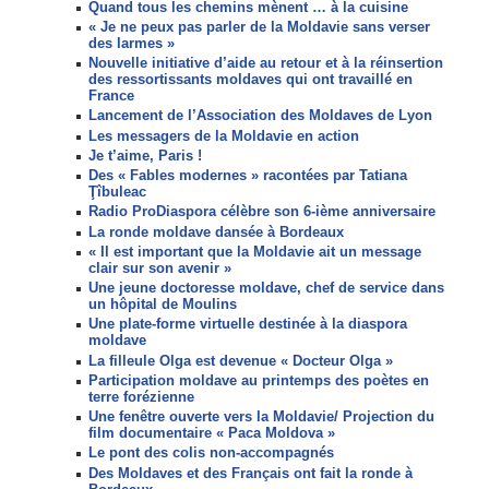
Quand tous les chemins mènent … à la cuisine
« Je ne peux pas parler de la Moldavie sans verser
des larmes »
Nouvelle initiative d’aide au retour et à la réinsertion
des ressortissants moldaves qui ont travaillé en
France
Lancement de l’Association des Moldaves de Lyon
Les messagers de la Moldavie en action
Je t’aime, Paris !
Des « Fables modernes » racontées par Tatiana
Ţîbuleac
Radio ProDiaspora célèbre son 6-ième anniversaire
La ronde moldave dansée à Bordeaux
« Il est important que la Moldavie ait un message
clair sur son avenir »
Une jeune doctoresse moldave, chef de service dans
un hôpital de Moulins
Une plate-forme virtuelle destinée à la diaspora
moldave
La filleule Olga est devenue « Docteur Olga »
Participation moldave au printemps des poètes en
terre forézienne
Une fenêtre ouverte vers la Moldavie/ Projection du
film documentaire « Paca Moldova »
Le pont des colis non-accompagnés
Des Moldaves et des Français ont fait la ronde à