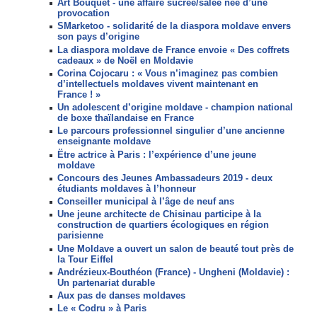
Art Bouquet - une affaire sucrée/salée née d’une
provocation
SMarketoo - solidarité de la diaspora moldave envers
son pays d’origine
La diaspora moldave de France envoie « Des coffrets
cadeaux » de Noël en Moldavie
Corina Cojocaru : « Vous n’imaginez pas combien
d’intellectuels moldaves vivent maintenant en
France ! »
Un adolescent d’origine moldave - champion national
de boxe thaïlandaise en France
Le parcours professionnel singulier d’une ancienne
enseignante moldave
Ëtre actrice à Paris : l’expérience d’une jeune
moldave
Concours des Jeunes Ambassadeurs 2019 - deux
étudiants moldaves à l’honneur
Conseiller municipal à l’âge de neuf ans
Une jeune architecte de Chisinau participe à la
construction de quartiers écologiques en région
parisienne
Une Moldave a ouvert un salon de beauté tout près de
la Tour Eiffel
Andrézieux-Bouthéon (France) - Ungheni (Moldavie) :
Un partenariat durable
Aux pas de danses moldaves
Le « Codru » à Paris