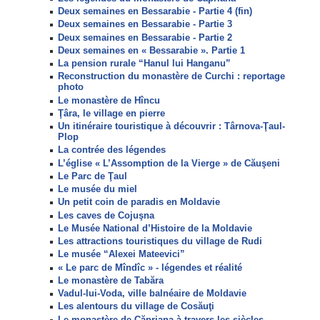
Deux semaines en Bessarabie - Partie 4 (fin)
Deux semaines en Bessarabie - Partie 3
Deux semaines en Bessarabie - Partie 2
Deux semaines en « Bessarabie ». Partie 1
La pension rurale “Hanul lui Hanganu”
Reconstruction du monastère de Curchi : reportage
photo
Le monastère de Hîncu
Ţâra, le village en pierre
Un itinéraire touristique à découvrir : Târnova-Ţaul-
Plop
La contrée des légendes
L’église « L’Assomption de la Vierge » de Căuşeni
Le Parc de Ţaul
Le musée du miel
Un petit coin de paradis en Moldavie
Les caves de Cojuşna
Le Musée National d’Histoire de la Moldavie
Les attractions touristiques du village de Rudi
Le musée “Alexei Mateevici”
« Le parc de Mîndîc » - légendes et réalité
Le monastère de Tabăra
Vadul-lui-Voda, ville balnéaire de Moldavie
Les alentours du village de Cosăuţi
Le monastère de Căpriana à travers les siècles