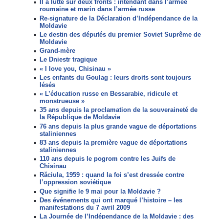
Il a lutté sur deux fronts : intendant dans l’armée
roumaine et marin dans l’armée russe
Re-signature de la Déclaration d’Indépendance de la
Moldavie
Le destin des députés du premier Soviet Suprême de
Moldavie
Grand-mère
Le Dniestr tragique
« I love you, Chisinau »
Les enfants du Goulag : leurs droits sont toujours
lésés
« L’éducation russe en Bessarabie, ridicule et
monstrueuse »
35 ans depuis la proclamation de la souveraineté de
la République de Moldavie
76 ans depuis la plus grande vague de déportations
staliniennes
83 ans depuis la première vague de déportations
staliniennes
110 ans depuis le pogrom contre les Juifs de
Chisinau
Răciula, 1959 : quand la foi s’est dressée contre
l’oppression soviétique
Que signifie le 9 mai pour la Moldavie ?
Des événements qui ont marqué l’histoire – les
manifestations du 7 avril 2009
La Journée de l’Indépendance de la Moldavie : des