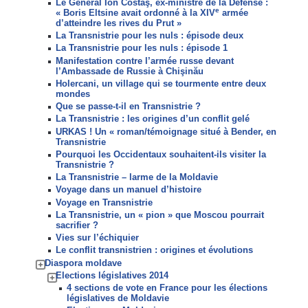
Le Général Ion Costaş, ex-ministre de la Défense :
e
« Boris Eltsine avait ordonné à la XIV
armée
d’atteindre les rives du Prut »
La Transnistrie pour les nuls : épisode deux
La Transnistrie pour les nuls : épisode 1
Manifestation contre l’armée russe devant
l’Ambassade de Russie à Chişinău
Holercani, un village qui se tourmente entre deux
mondes
Que se passe-t-il en Transnistrie ?
La Transnistrie : les origines d’un conflit gelé
URKAS ! Un « roman/témoignage situé à Bender, en
Transnistrie
Pourquoi les Occidentaux souhaitent-ils visiter la
Transnistrie ?
La Transnistrie – larme de la Moldavie
Voyage dans un manuel d’histoire
Voyage en Transnistrie
La Transnistrie, un « pion » que Moscou pourrait
sacrifier ?
Vies sur l’échiquier
Le conflit transnistrien : origines et évolutions
Diaspora moldave
Elections législatives 2014
4 sections de vote en France pour les élections
législatives de Moldavie