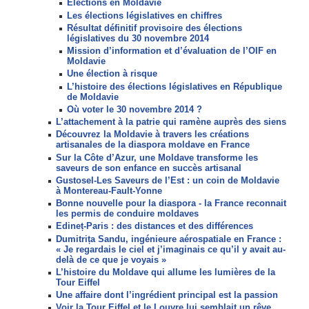
Elections en Moldavie
Les élections législatives en chiffres
Résultat définitif provisoire des élections
législatives du 30 novembre 2014
Mission d’information et d’évaluation de l’OIF en
Moldavie
Une élection à risque
L’histoire des élections législatives en République
de Moldavie
Où voter le 30 novembre 2014 ?
L’attachement à la patrie qui ramène auprès des siens
Découvrez la Moldavie à travers les créations
artisanales de la diaspora moldave en France
Sur la Côte d’Azur, une Moldave transforme les
saveurs de son enfance en succès artisanal
Gustosel-Les Saveurs de l’Est : un coin de Moldavie
à Montereau-Fault-Yonne
Bonne nouvelle pour la diaspora - la France reconnait
les permis de conduire moldaves
Edineț-Paris : des distances et des différences
Dumitrița Sandu, ingénieure aérospatiale en France :
« Je regardais le ciel et j’imaginais ce qu’il y avait au-
delà de ce que je voyais »
L’histoire du Moldave qui allume les lumières de la
Tour Eiffel
Une affaire dont l’ingrédient principal est la passion
Voir la Tour Eiffel et le Louvre lui semblait un rêve