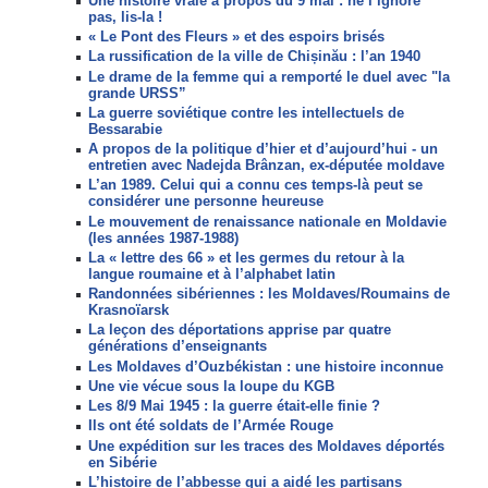
Une histoire vraie à propos du 9 mai : ne l’ignore
pas, lis-la !
« Le Pont des Fleurs » et des espoirs brisés
La russification de la ville de Chișinău : l’an 1940
Le drame de la femme qui a remporté le duel avec "la
grande URSS”
La guerre soviétique contre les intellectuels de
Bessarabie
A propos de la politique d’hier et d’aujourd’hui - un
entretien avec Nadejda Brânzan, ex-députée moldave
L’an 1989. Celui qui a connu ces temps-là peut se
considérer une personne heureuse
Le mouvement de renaissance nationale en Moldavie
(les années 1987-1988)
La « lettre des 66 » et les germes du retour à la
langue roumaine et à l’alphabet latin
Randonnées sibériennes : les Moldaves/Roumains de
Krasnoїarsk
La leçon des déportations apprise par quatre
générations d’enseignants
Les Moldaves d’Ouzbékistan : une histoire inconnue
Une vie vécue sous la loupe du KGB
Les 8/9 Mai 1945 : la guerre était-elle finie ?
Ils ont été soldats de l’Armée Rouge
Une expédition sur les traces des Moldaves déportés
en Sibérie
L’histoire de l’abbesse qui a aidé les partisans