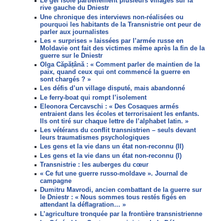
Le gel isole partiellement plusieurs villages sur la
rive gauche du Dniestr
Une chronique des interviews non-réalisées ou
pourquoi les habitants de la Transnistrie ont peur de
parler aux journalistes
Les « surprises » laissées par l’armée russe en
Moldavie ont fait des victimes même après la fin de la
guerre sur le Dniestr
Olga Căpățână : « Comment parler de maintien de la
paix, quand ceux qui ont commencé la guerre en
sont chargés ? »
Les défis d’un village disputé, mais abandonné
Le ferry-boat qui rompt l’isolement
Eleonora Cercavschi : « Des Cosaques armés
entraient dans les écoles et terrorisaient les enfants.
Ils ont tiré sur chaque lettre de l’alphabet latin. »
Les vétérans du conflit transnistrien – seuls devant
leurs traumatismes psychologiques
Les gens et la vie dans un état non-reconnu (II)
Les gens et la vie dans un état non-reconnu (I)
Transnistrie : les auberges du cœur
« Ce fut une guerre russo-moldave ». Journal de
campagne
Dumitru Mavrodi, ancien combattant de la guerre sur
le Dniestr : « Nous sommes tous restés figés en
attendant la déflagration… »
L’agriculture tronquée par la frontière transnistrienne