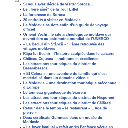
Si vous avez décidé de visiter Soroca …
Le „frère aîné” de la Tour Eiffel
La forteresse de Soroca
20 endroits à visiter en Moldavie
La Moldavie se dote enfin d’un guide de voyage
officiel
Orheiul Vechi : le site archéologique moldave qui
devrait être au patrimoine mondial de l’UNESCO
« La Beciul din Stâncă » : l’âme retrouvée des
villages moldaves
Râpa lui Bechir : l’histoire sculptée dans le calcaire
Château Cojușna – traditions et excellence
Les attractions touristiques du district de
Basarabeasca
« Et Cetera » - une aventure de famille qui s’est
matérialisé dans un domaine viticole
La Moldavie – une destination touristique méconnue
d’Europe
Le tonneau gigantesque de Scoreni
Les attractions touristiques du district de Nisporeni
Les attractions touristiques du district de Călărași
Retour dans le temps – le restaurant « L’Âge de
pierre »
Deux certificats Guinness dans un musée de
Moldavie
« Le foyer familial » refait après l’enfance vécue en