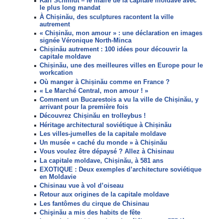
Karl Schmidt – le maire de la capitale moldave avec
le plus long mandat
À Chișinău, des sculptures racontent la ville
autrement
« Chișinău, mon amour » : une déclaration en images
signée Véronique North-Minca
Chișinău autrement : 100 idées pour découvrir la
capitale moldave
Chișinău, une des meilleures villes en Europe pour le
workcation
Où manger à Chișinău comme en France ?
« Le Marché Central, mon amour ! »
Comment un Bucarestois a vu la ville de Chișinău, y
arrivant pour la première fois
Découvrez Chișinău en trolleybus !
Héritage architectural soviétique à Chișinău
Les villes-jumelles de la capitale moldave
Un musée « caché du monde » à Chișinău
Vous voulez être dépaysé ? Allez à Chisinau
La capitale moldave, Chișinău, à 581 ans
EXOTIQUE : Deux exemples d’architecture soviétique
en Moldavie
Chisinau vue à vol d’oiseau
Retour aux origines de la capitale moldave
Les fantômes du cirque de Chisinau
Chişinău a mis des habits de fête