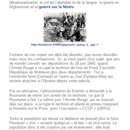
dénationalisation, le vol de l’alphabet et de la langue, la guerre en
Afghanistan et la
guerre sur le Nistru
.
http://moldavie.fr/IMG/jpg/stalin_gulag_1_.jpg
Certains de ces sujets ont déjà été abordés, pas assez élucidés,
mais nous les connaissons. Ici, je veux parler d’un sujet, que peu
de monde connaît- les déportations du 28 juin 1940, quand
l’Armée Rouge a occupé le territoire de l’est du Prout (l’actuelle
République de Moldavie plus deux départements : l’un à
l’extrémité Nord (Cernauti) et l’autre au Sud (Cetatea Alba) qui
restent attachés à l’Ukraine depuis cette date-là.
Par un ultimatum, l’administration du Kremlin a demandé à la
Roumanie de retirer son armée de ce territoire, ce que la
Roumanie a fait. Le même jour, l’Armée Rouge, qui se trouvait
déjà sur place, a occupé le territoire et planté le poteau marquant
la frontière sur le Prout, avec l’inscription « CCCP » (URSS).
Toute la population qui devait se déplacer ne pouvait plus le faire.
Plusieurs « d’ici » avaient quelqu’un « là-bas » et vice-versa. La
population donc a été surprise par cet événement ; elle était