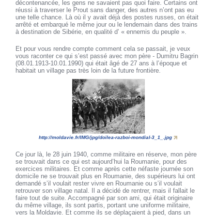
décontenancée, les gens ne savaient pas quoi faire. Certains ont
réussi à traverser le Prout sans danger, des autres n’ont pas eu
une telle chance. Là où il y avait déjà des postes russes, on était
arrêté et embarqué le même jour ou le lendemain dans des trains
à destination de Sibérie, en qualité d’ « ennemis du peuple ».
Et pour vous rendre compte comment cela se passait, je veux
vous raconter ce qui s’est passé avec mon père - Dumitru Bagrin
(08.01.1913-10.01.1990) qui était âgé de 27 ans à l’époque et
habitait un village pas très loin de la future frontière.
http://moldavie.fr/IMG/jpg/doilea-razboi-mondial-3_1_.jpg
Ce jour là, le 28 juin 1940, comme militaire en réserve, mon père
se trouvait dans ce qui est aujourd’hui la Roumanie, pour des
exercices militaires. Et comme après cette néfaste journée son
domicile ne se trouvait plus en Roumanie, des supérieurs lui ont
demandé s’il voulait rester vivre en Roumanie ou s’il voulait
retrouver son village natal. Il a décidé de rentrer, mais il fallait le
faire tout de suite. Accompagné par son ami, qui était originaire
du même village, ils sont partis, portant une uniforme militaire,
vers la Moldavie. Et comme ils se déplaçaient à pied, dans un