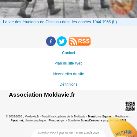
La vie des étudiants de Chisinau dans les années 1944-1956 (II)
Contact
Plan du site Web
NewsLetter du site
Définitions
Association Moldavie.fr
©
2002-2026 , Moldavie.fr - Portail francophone de la Moldavie
•
Mentions légales
•
Réalisation :
Pyrat.net
, charte graphique :
Plusdesign
•
Squelette
SoyezCréateurs
propulsé par
SPIP
Dernière mise à jour du site : mardi 4 août 2026