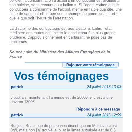
policier, la consommation d’alcool d’un conducteur est évaluée à
son haleine, sans recours au « ballon ». Si l’agent estime que le
conducteur a consommé de l’alcool, même en faible quantité, une
prise de sang est effectuée sur-le-champs au commissariat et ce,
quelle que soit l’heure de l’arrestation.
La discipline des conducteurs est très aléatoire. Enfin, l’état
médiocre des routes doit inciter le conducteur à la plus grande
prudence. L’approvisionnement en carburant ne pose pas de
problèmes.
Source : site du Ministère des Affaires Etrangères de la
France
Rajouter votre témoignage
Vos témoignages
patrick
24 juillet 2016 13:03
J’oubliais, maintenant l’amende est de 26000 lei c’est à dire
environ 1300€.
Répondre à ce message
patrick
24 juillet 2016 12:59
Bonjour, Beaucoup de personnes disent que en Moldavie c’est
0g/l, mais non j’ai trouvé la loi et la limite autorisée est de 0.3