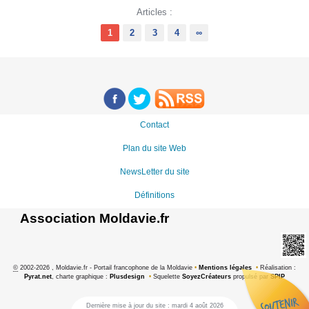
Articles :
1
2
3
4
∞
Contact
Plan du site Web
NewsLetter du site
Définitions
Association Moldavie.fr
©
2002-2026 , Moldavie.fr - Portail francophone de la Moldavie
•
Mentions légales
•
Réalisation :
Pyrat.net
, charte graphique :
Plusdesign
•
Squelette
SoyezCréateurs
propulsé par
SPIP
Dernière mise à jour du site : mardi 4 août 2026