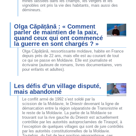
mines laissées dans les champs, les vergers et les
vignobles ont pris la vie des habitants, mais aussi des
démineurs.
Olga Căpățână : « Comment
parler de maintien de la paix,
quand ceux qui ont commencé
la guerre en sont chargés ? »
Olga Căpățână, ressortissante moldave, habite en France
depuis près de 22 ans, mais elle est au courant de tout
ce qui se passe en Moldavie. Elle est journaliste et
écrivaine (auteure de romans, livres documentaires, vers
pour enfants et adultes).
Les défis d’un village disputé,
mais abandonné
Le conflit armé de 1992 s’est soldé par la
scission de la Moldavie, le Dniestr devenant la ligne de
démarcation entre la région séparatiste de Transnistrie et
le reste de la Moldavie. La partie de la Moldavie se
trouvant sur la rive gauche du Dniestr est actuellement
contrôlée par les autorités autoproclamées de Tiraspol, à
l’exception de quelques villages qui sont de jure contrôlés
par les autorités constitutionnelles de la Moldavie.
Toutefois, du fait de leur position géographique, ces