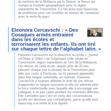
du territoire de la Moldavie par le Dniestr, le fleuve qui
marque la frontière géographique avec la région
séparatiste de Transnistrie. Ce fait pose pour beaucoup
de problèmes pour ces localités en termes de connexion
avec le reste du pays.
Eleonora Cercavschi : « Des
Cosaques armés entraient
dans les écoles et
terrorisaient les enfants. Ils ont tiré
sur chaque lettre de l’alphabet latin. »
Eleonora Cercavschi est la directrice du lycée « „Ştefan
cel Mare şi Sfânt » de Grigoriopol (ville située en
Transnistrie, région séparatiste de l’est de la Moldavie).
Les élèves de cette école, depuis près de 20 ans,
passent chaque jour la douane de la Transnistrie pour
aller aux cours à Doroțcaia, où ils peuvent apprendre
dans leur langue maternelle, en roumain. Eleonora
Cercavschi a toujours défendu le droit de ses élèves
d’apprendre en langue roumaine et elle est admirée pour
la force intellectuelle avec laquelle elle a encouragé ses
collègues à ne pas céder pendant les moments difficiles.
Elle considère que c’est en vertu des circonstances
qu’elle est devenue une combattante, parce qu’elle tient
beaucoup à la vérité et à la dignité.