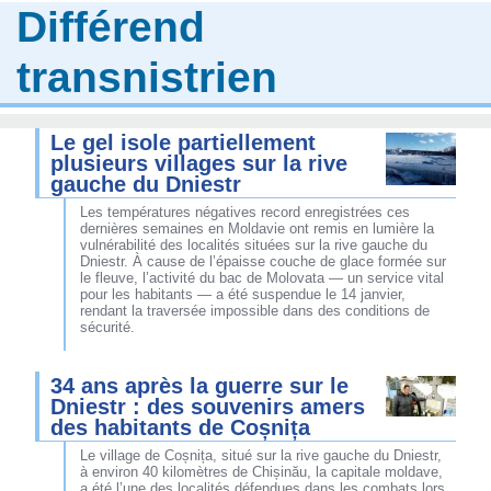
Différend
transnistrien
Le gel isole partiellement
plusieurs villages sur la rive
gauche du Dniestr
Les températures négatives record enregistrées ces
dernières semaines en Moldavie ont remis en lumière la
vulnérabilité des localités situées sur la rive gauche du
Dniestr. À cause de l’épaisse couche de glace formée sur
le fleuve, l’activité du bac de Molovata — un service vital
pour les habitants — a été suspendue le 14 janvier,
rendant la traversée impossible dans des conditions de
sécurité.
34 ans après la guerre sur le
Dniestr : des souvenirs amers
des habitants de Coșnița
Le village de Coșnița, situé sur la rive gauche du Dniestr,
à environ 40 kilomètres de Chișinău, la capitale moldave,
a été l’une des localités défendues dans les combats lors