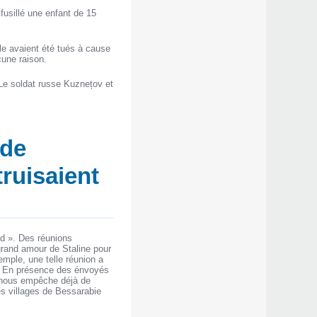
fusillé une enfant de 15
le avaient été tués à cause
cune raison.
Le soldat russe Kuznețov et
 de
truisaient
aud ». Des réunions
grand amour de Staline pour
emple, une telle réunion a
are. En présence des énvoyés
e nous empêche déjà de
s villages de Bessarabie