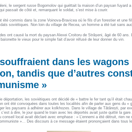
uleni, le sergent russe Bogomolov qui guéttait la maison d’un paysan fuyard a 
ui passait de côté et, remarquant le soldat, s’est mise à courir.
 été commis dans la zone Voinova-Bravicea où le fils d’un forestier et une fil
ldats soviétiques. Non loin du village de Recea, un homme a été tué sans au
des ont causé la mort du paysan Alexei Croitoru de Strășeni, âgé de 60 ans. 
baïonette le vieux pour le simple fait d’avoir réfusé de leur donner du vin.
 souffraient dans les wagons
on, tandis que d’autres cons
munisme »
e déportation, les soviétiques ont décidé de « battre le fer tant qu’il était ch
on ont été convoquées dans toutes les localités afin de parler aux gens du « 
ger les paysans à adhérer aux kolkhozes. Dans le village de Tătărești, par ex
, c’est à dire, le jour quand le train avec les déportés avait juste quitté la g
u conseil local avait déclaré avec emphase : « L’ennemi a été détruit, rien n
 communiste »… Des discours à ce message étaient prononçaient dans tous le