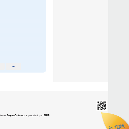
∞
lette
SoyezCréateurs
propulsé par
SPIP