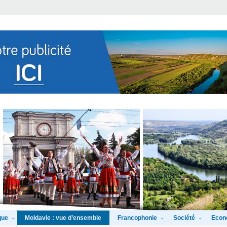
que
Francophonie
Société
Econ
Moldavie : vue d’ensemble