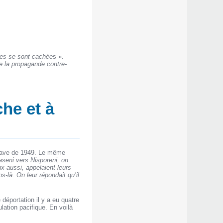
tées se sont cachée
s ».
de la propagande contre-
che et à
oldave de 1949. Le même
aseni vers Nisporeni, on
x-aussi, appelaient leurs
-là. On leur répondait qu’il
 déportation il y a eu quatre
lation pacifique. En voilà