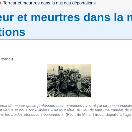
Terreur et meurtres dans la nuit des déportations
eur et meurtres dans la 
tions
irzencu
emandé un jour quelle profession nous aimerions avoir et j’ai dit que je voulai
 venus et nous ont « libérés » de tout rêve. Au lieu de faire une carrière de ch
ns les froides étendues sibériennes
». (Récit de Mihai Țîrdea, déporté à l’âge