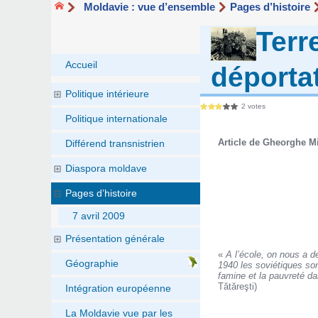
Moldavie : vue d’ensemble
Pages d’histoire
Terr
Accueil
déporta
Politique intérieure
2 votes
Politique internationale
Article de Gheorghe M
Différend transnistrien
Diaspora moldave
Pages d’histoire
7 avril 2009
Présentation générale
«
A l’école, on nous a d
Géographie
1940 les soviétiques sont
famine et la pauvreté da
Tătăreşti)
Intégration européenne
La Moldavie vue par les