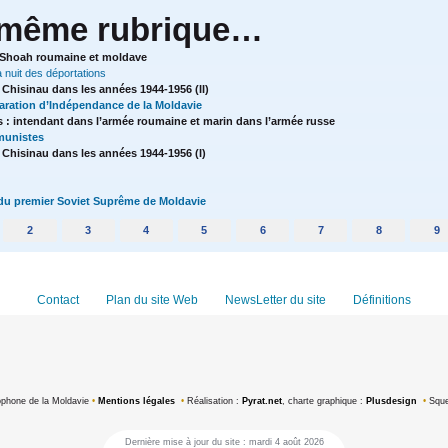
 même rubrique…
a Shoah roumaine et moldave
 nuit des déportations
 Chisinau dans les années 1944-1956 (II)
laration d’Indépendance de la Moldavie
nts : intendant dans l’armée roumaine et marin dans l’armée russe
munistes
 Chisinau dans les années 1944-1956 (I)
du premier Soviet Suprême de Moldavie
2
3
4
5
6
7
8
9
Contact
Plan du site Web
NewsLetter du site
Définitions
ophone de la Moldavie
•
Mentions légales
•
Réalisation :
Pyrat.net
, charte graphique :
Plusdesign
•
Sque
Dernière mise à jour du site : mardi 4 août 2026