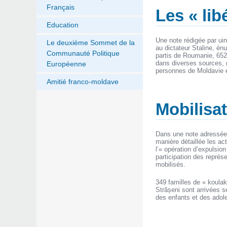
Français
Les « li
Education
Une note rédigée par ui
Le deuxième Sommet de la
au dictateur Staline, én
Communauté Politique
partis de Roumanie, 652 m
dans diverses sources, m
Européenne
personnes de Moldavie 
Amitié franco-moldave
Mobilisat
Dans une note adressée à
manière détaillée les ac
l’« opération d’expulsio
participation des représ
mobilisés.
349 familles de « koulaks
Strășeni sont arrivées 
des enfants et des adol