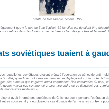
Enfants de Bessarabie. Sibérie. 1950
 également que «
la nuit du 5 au 6 juillet, 69 familles qui devaient être dépor
e sont retirés dans les forêts ou se cachaient chez des proches et faisaient 
ts soviétiques tuaient à gau
avec laquelle les soviétiques avaient préparé l’opération de génocide anti-m
Le 5 juillet, quand des colonnes de camions se déplaçaient sur la route de Str
llages des rumeurs que la guerre aurait commencé. Nos camarades du parti, eu
a guerre n’avait pas commencé et pour apprendre où se dirigaient ces camions
 de manœuvres militaires
».
 district avait informé ses supérieurs de Chisinau que « pendant l’opération de
’autres sources, il y a eu plusieurs cas d’usage de l’arme à feu contre la popu