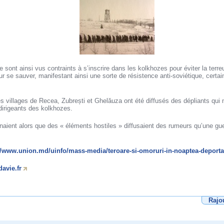
ont ainsi vus contraints à s’inscrire dans les kolkhozes pour éviter la terreu
ur se sauver, manifestant ainsi une sorte de résistence anti-soviétique, certa
 les villages de Recea, Zubrești et Ghelăuza ont été diffusés des dépliants qui
 dirigeants des kolkhozes.
naient alors que des « éléments hostiles » diffusaient des rumeurs qu’une gue
//www.union.md/uinfo/mass-media/teroare-si-omoruri-in-noaptea-deporta
avie.fr
Rajo