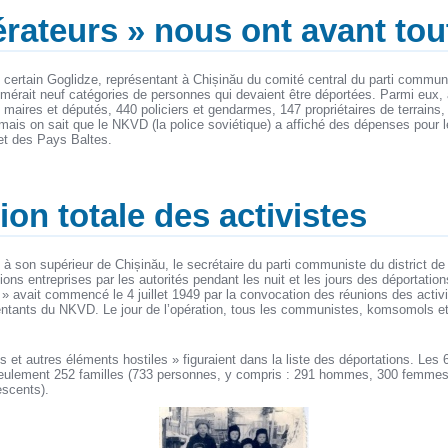
bérateurs » nous ont avant to
n certain Goglidze, représentant à Chișinău du comité central du parti commu
umérait neuf catégories de personnes qui devaient être déportées. Parmi eux,
aires et députés, 440 policiers et gendarmes, 147 propriétaires de terrains, et
ais on sait que le NKVD (la police soviétique) a affiché des dépenses pour le
et des Pays Baltes.
ion totale des activistes
 son supérieur de Chișinău, le secrétaire du parti communiste du district de 
tions entreprises par les autorités pendant les nuit et les jours des déportati
n » avait commencé le 4 juillet 1949 par la convocation des réunions des activ
entants du NKVD. Le jour de l’opération, tous les communistes, komsomols et 
 et autres éléments hostiles » figuraient dans la liste des déportations. Les 6-
seulement 252 familles (733 personnes, y compris : 291 hommes, 300 femmes, 
escents).