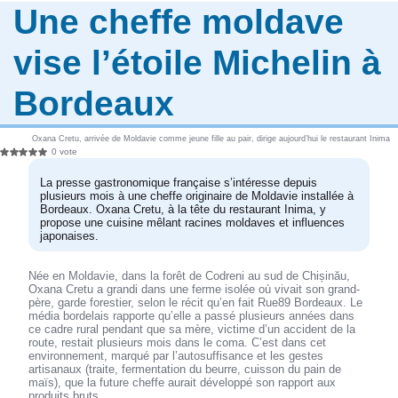
Une cheffe moldave
vise l’étoile Michelin à
Bordeaux
Oxana Cretu, arrivée de Moldavie comme jeune fille au pair, dirige aujourd’hui le restaurant Inima
0 vote
La presse gastronomique française s’intéresse depuis
plusieurs mois à une cheffe originaire de Moldavie installée à
Bordeaux. Oxana Cretu, à la tête du restaurant Inima, y
propose une cuisine mêlant racines moldaves et influences
japonaises.
Née en Moldavie, dans la forêt de Codreni au sud de Chișinău,
Oxana Cretu a grandi dans une ferme isolée où vivait son grand-
père, garde forestier, selon le récit qu’en fait Rue89 Bordeaux. Le
média bordelais rapporte qu’elle a passé plusieurs années dans
ce cadre rural pendant que sa mère, victime d’un accident de la
route, restait plusieurs mois dans le coma. C’est dans cet
environnement, marqué par l’autosuffisance et les gestes
artisanaux (traite, fermentation du beurre, cuisson du pain de
maïs), que la future cheffe aurait développé son rapport aux
produits bruts.