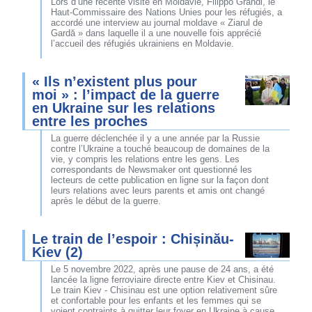
Lors d’une récente visite en Moldavie, Filippo Grandi, le
Haut-Commissaire des Nations Unies pour les réfugiés, a
accordé une interview au journal moldave « Ziarul de
Gardă » dans laquelle il a une nouvelle fois apprécié
l’accueil des réfugiés ukrainiens en Moldavie.
« Ils n’existent plus pour
moi » : l’impact de la guerre
en Ukraine sur les relations
entre les proches
La guerre déclenchée il y a une année par la Russie
contre l’Ukraine a touché beaucoup de domaines de la
vie, y compris les relations entre les gens. Les
correspondants de Newsmaker ont questionné les
lecteurs de cette publication en ligne sur la façon dont
leurs relations avec leurs parents et amis ont changé
après le début de la guerre.
Le train de l’espoir : Chișinău-
Kiev (2)
Le 5 novembre 2022, après une pause de 24 ans, a été
lancée la ligne ferroviaire directe entre Kiev et Chisinau.
Le train Kiev - Chisinau est une option relativement sûre
et confortable pour les enfants et les femmes qui se
voient contraints à quitter leur foyer en Ukraine à cause