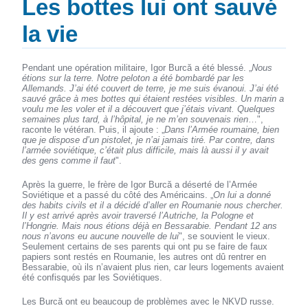
Les bottes lui ont sauvé
la vie
Pendant une opération militaire, Igor Burcă a été blessé. „
Nous
étions sur la terre. Notre peloton a été bombardé par les
Allemands. J’ai été couvert de terre, je me suis évanoui. J’ai été
sauvé grâce à mes bottes qui étaient restées visibles. Un marin a
voulu me les voler et il a découvert que j’étais vivant. Quelques
semaines plus tard, à l’hôpital, je ne m’en souvenais rien
…",
raconte le vétéran. Puis, il ajoute : „
Dans l’Armée roumaine, bien
que je dispose d’un pistolet, je n’ai jamais tiré. Par contre, dans
l’armée soviétique, c’était plus difficile, mais là aussi il y avait
des gens comme il faut
".
Après la guerre, le frère de Igor Burcă a déserté de l’Armée
Soviétique et a passé du côté des Américains. „
On lui a donné
des habits civils et il a décidé d’aller en Roumanie nous chercher.
Il y est arrivé après avoir traversé l’Autriche, la Pologne et
l’Hongrie. Mais nous étions déjà en Bessarabie. Pendant 12 ans
nous n’avons eu aucune nouvelle de lui
", se souvient le vieux.
Seulement certains de ses parents qui ont pu se faire de faux
papiers sont restés en Roumanie, les autres ont dû rentrer en
Bessarabie, où ils n’avaient plus rien, car leurs logements avaient
été confisqués par les Soviétiques.
Les Burcă ont eu beaucoup de problèmes avec le NKVD russe.