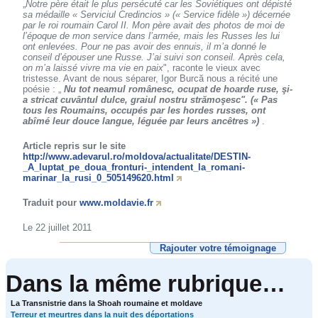
„
Notre père était le plus persécuté car les Soviétiques ont dépisté
sa médaille « Serviciul Credincios » (« Service fidèle ») décernée
par le roi roumain Carol II. Mon père avait des photos de moi de
l’époque de mon service dans l’armée, mais les Russes les lui
ont enlevées. Pour ne pas avoir des ennuis, il m’a donné le
conseil d’épouser une Russe. J’ai suivi son conseil. Après cela,
on m’a laissé vivre ma vie en paix
", raconte le vieux avec
tristesse. Avant de nous séparer, Igor Burcă nous a récité une
poésie : „
Nu tot neamul românesc, ocupat de hoarde ruse, şi-
a stricat cuvântul dulce, graiul nostru strămoşesc". (« Pas
tous les Roumains, occupés par les hordes russes, ont
abîmé leur douce langue, léguée par leurs ancêtres »)
.
Article repris sur le site
http://www.adevarul.ro/moldova/actualitate/DESTIN-
_A_luptat_pe_doua_fronturi-_intendent_la_romani-
marinar_la_rusi_0_505149620.html
Traduit pour
www.moldavie.fr
Le 22 juillet 2011
Rajouter votre témoignage
Dans la même rubrique…
La Transnistrie dans la Shoah roumaine et moldave
Terreur et meurtres dans la nuit des déportations