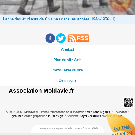
La vie des étudiants de Chisinau dans les années 1944-1956 (II)
Contact
Plan du site Web
NewsLetter du site
Définitions
Association Moldavie.fr
©
2002-2026 , Moldavie.fr - Portail francophone de la Moldavie
•
Mentions légales
•
Réalisation :
Pyrat.net
, charte graphique :
Plusdesign
•
Squelette
SoyezCréateurs
propulsé par
SPIP
Dernière mise à jour du site : mardi 4 août 2026