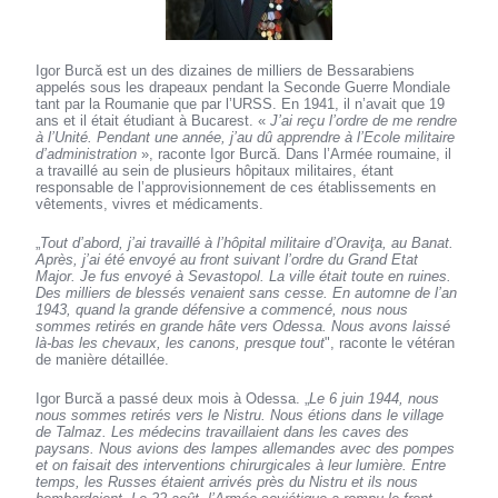
Igor Burcă est un des dizaines de milliers de Bessarabiens
appelés sous les drapeaux pendant la Seconde Guerre Mondiale
tant par la Roumanie que par l’URSS. En 1941, il n’avait que 19
ans et il était étudiant à Bucarest. «
J’ai reçu l’ordre de me rendre
à l’Unité. Pendant une année, j’au dû apprendre à l’Ecole militaire
d’administration
», raconte Igor Burcă. Dans l’Armée roumaine, il
a travaillé au sein de plusieurs hôpitaux militaires, étant
responsable de l’approvisionnement de ces établissements en
vêtements, vivres et médicaments.
„
Tout d’abord, j’ai travaillé à l’hôpital militaire d’Oraviţa, au Banat.
Après, j’ai été envoyé au front suivant l’ordre du Grand Etat
Major. Je fus envoyé à Sevastopol. La ville était toute en ruines.
Des milliers de blessés venaient sans cesse. En automne de l’an
1943, quand la grande défensive a commencé, nous nous
sommes retirés en grande hâte vers Odessa. Nous avons laissé
là-bas les chevaux, les canons, presque tout
", raconte le vétéran
de manière détaillée.
Igor Burcă a passé deux mois à Odessa. „
Le 6 juin 1944, nous
nous sommes retirés vers le Nistru. Nous étions dans le village
de Talmaz. Les médecins travaillaient dans les caves des
paysans. Nous avions des lampes allemandes avec des pompes
et on faisait des interventions chirurgicales à leur lumière. Entre
temps, les Russes étaient arrivés près du Nistru et ils nous