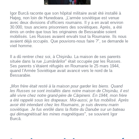
Igor Burcă raconte que son hôpital militaire avait été installé à
Haţeg, non loin de Hunedoara. „L’armée soviétique est venue
avec deux divisions d’officiers roumains. Il y a en avait environ
30.000, tous anciens prisonniers des soviétiques. Après, a été
émis un ordre que tous les originaires de Bessarabie soient
mobilisés. Les Russes avaient envahi tout la Roumanie. Ils nous
avaient déjà occupés. Que pouvions-nous faire ?", se demande le
vieil homme.
Il a dû rentrer chez soi, à Chişinău. La maison de ses parents
située dans la rue „Lumânărilor" était occupée par les Russes.
Ses parents s’étaient réfugiés en Roumanie le 25 mars 1944,
quand l’Armée Soviétique avait avancé vers le nord de la
Bessarabie.
„
Mon frère était resté à la maison pour garder les biens. Quand
les Russes se sont installés dans notre maison de Chişinău, il est
allé vivre chez notre grand-père de Cărpineni. En 1944, mon frère
a été rappelé sous les drapeaux. Moi-aussi, je fus mobilisé. Après
avoir été intendant chez les Roumains, je suis devenu marin
soviétique. Je fus enrôlé dans la flotte du Danube sur un bateau
qui démagnétisait les mines magnétiques
", se souvient Igor
Burcă.