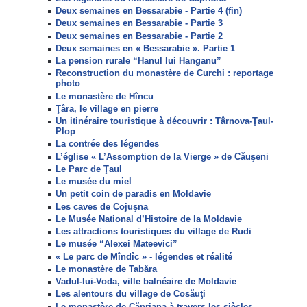
Deux semaines en Bessarabie - Partie 4 (fin)
Deux semaines en Bessarabie - Partie 3
Deux semaines en Bessarabie - Partie 2
Deux semaines en « Bessarabie ». Partie 1
La pension rurale “Hanul lui Hanganu”
Reconstruction du monastère de Curchi : reportage
photo
Le monastère de Hîncu
Ţâra, le village en pierre
Un itinéraire touristique à découvrir : Târnova-Ţaul-
Plop
La contrée des légendes
L’église « L’Assomption de la Vierge » de Căuşeni
Le Parc de Ţaul
Le musée du miel
Un petit coin de paradis en Moldavie
Les caves de Cojuşna
Le Musée National d’Histoire de la Moldavie
Les attractions touristiques du village de Rudi
Le musée “Alexei Mateevici”
« Le parc de Mîndîc » - légendes et réalité
Le monastère de Tabăra
Vadul-lui-Voda, ville balnéaire de Moldavie
Les alentours du village de Cosăuţi
Le monastère de Căpriana à travers les siècles