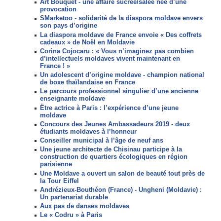
Art Bouquet - une affaire sucrée/salée née d’une
provocation
SMarketoo - solidarité de la diaspora moldave envers
son pays d’origine
La diaspora moldave de France envoie « Des coffrets
cadeaux » de Noël en Moldavie
Corina Cojocaru : « Vous n’imaginez pas combien
d’intellectuels moldaves vivent maintenant en
France ! »
Un adolescent d’origine moldave - champion national
de boxe thaïlandaise en France
Le parcours professionnel singulier d’une ancienne
enseignante moldave
Ëtre actrice à Paris : l’expérience d’une jeune
moldave
Concours des Jeunes Ambassadeurs 2019 - deux
étudiants moldaves à l’honneur
Conseiller municipal à l’âge de neuf ans
Une jeune architecte de Chisinau participe à la
construction de quartiers écologiques en région
parisienne
Une Moldave a ouvert un salon de beauté tout près de
la Tour Eiffel
Andrézieux-Bouthéon (France) - Ungheni (Moldavie) :
Un partenariat durable
Aux pas de danses moldaves
Le « Codru » à Paris