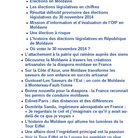
Elections en Moldavie
Les élections législatives en chiffres
Résultat définitif provisoire des élections
législatives du 30 novembre 2014
Mission d’information et d’évaluation de l’OIF en
Moldavie
Une élection à risque
L’histoire des élections législatives en République
de Moldavie
Où voter le 30 novembre 2014 ?
L’attachement à la patrie qui ramène auprès des siens
Découvrez la Moldavie à travers les créations
artisanales de la diaspora moldave en France
Sur la Côte d’Azur, une Moldave transforme les
saveurs de son enfance en succès artisanal
Gustosel-Les Saveurs de l’Est : un coin de Moldavie
à Montereau-Fault-Yonne
Bonne nouvelle pour la diaspora - la France reconnait
les permis de conduire moldaves
Edineț-Paris : des distances et des différences
Dumitrița Sandu, ingénieure aérospatiale en France :
« Je regardais le ciel et j’imaginais ce qu’il y avait au-
delà de ce que je voyais »
L’histoire du Moldave qui allume les lumières de la
Tour Eiffel
Une affaire dont l’ingrédient principal est la passion
Voir la Tour Eiffel et le Louvre lui semblait un rêve