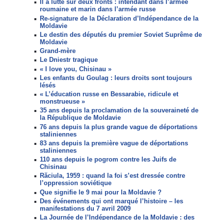
Il a lutté sur deux fronts : intendant dans l’armée
roumaine et marin dans l’armée russe
Re-signature de la Déclaration d’Indépendance de la
Moldavie
Le destin des députés du premier Soviet Suprême de
Moldavie
Grand-mère
Le Dniestr tragique
« I love you, Chisinau »
Les enfants du Goulag : leurs droits sont toujours
lésés
« L’éducation russe en Bessarabie, ridicule et
monstrueuse »
35 ans depuis la proclamation de la souveraineté de
la République de Moldavie
76 ans depuis la plus grande vague de déportations
staliniennes
83 ans depuis la première vague de déportations
staliniennes
110 ans depuis le pogrom contre les Juifs de
Chisinau
Răciula, 1959 : quand la foi s’est dressée contre
l’oppression soviétique
Que signifie le 9 mai pour la Moldavie ?
Des événements qui ont marqué l’histoire – les
manifestations du 7 avril 2009
La Journée de l’Indépendance de la Moldavie : des