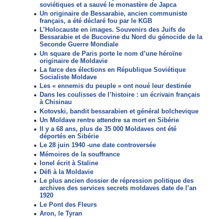
soviétiques et a sauvé le monastère de Japca
Un originaire de Bessarabie, ancien communiste
français, a été déclaré fou par le KGB
L’Holocauste en images. Souvenirs des Juifs de
Bessarabie et de Bucovine du Nord du génocide de la
Seconde Guerre Mondiale
Un square de Paris porte le nom d’une héroїne
originaire de Moldavie
La farce des élections en République Soviétique
Socialiste Moldave
Les « ennemis du peuple » ont noué leur destinée
Dans les coulisses de l’histoire : un écrivain français
à Chisinau
Kotovski, bandit bessarabien et général bolchevique
Un Moldave rentre attendre sa mort en Sibérie
Il y a 68 ans, plus de 35 000 Moldaves ont été
déportés en Sibérie
Le 28 juin 1940 -une date controversée
Mémoires de la souffrance
Ionel écrit à Staline
Défi à la Moldavie
Le plus ancien dossier de répression politique des
archives des services secrets moldaves date de l’an
1920
Le Pont des Fleurs
Aron, le Tyran