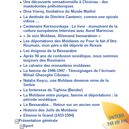
Une découverte sensationnelle à Chisinau : des
mastodontes préhistoriques
Dina Vierny, fondatrice du Musée Maillol
La destinée de Dimitrie Cantemir, comme une spirale
infinie …
Centenaire Kersnovskaya : Le livre - monument de la
culture européenne Interview avec Aurel Marinciuc
« Je suis Moldave, Allemand bessarabien »
Les déportations des Moldaves ou Pour le fait d’être
Roumain, mon père a été déporté en Russie
Les énigmes de la Bessarabie
Après 50 ans de confusion soviétique, nous sommes
toujours des Roumains
Le calvaire des monastères moldaves
La famine de 1946-1947 : Témoignages de l’écrivain
Mihail Gheorghe Cibotaru
Natalia Keşcu, une Moldave devenue reine de la
Serbie
La forteresse de Tighina (Bender)
La Moldavie entre purges, famine et déportations : la
période soviétique
La Bessarabie… Retour sur un ancien nom
Histoire des Juifs de Moldavie
Etienne le Grand (1433-1504)
Présentation générale
Sport