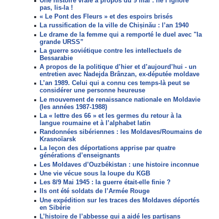
Une histoire vraie à propos du 9 mai : ne l’ignore
pas, lis-la !
« Le Pont des Fleurs » et des espoirs brisés
La russification de la ville de Chișinău : l’an 1940
Le drame de la femme qui a remporté le duel avec "la
grande URSS”
La guerre soviétique contre les intellectuels de
Bessarabie
A propos de la politique d’hier et d’aujourd’hui - un
entretien avec Nadejda Brânzan, ex-députée moldave
L’an 1989. Celui qui a connu ces temps-là peut se
considérer une personne heureuse
Le mouvement de renaissance nationale en Moldavie
(les années 1987-1988)
La « lettre des 66 » et les germes du retour à la
langue roumaine et à l’alphabet latin
Randonnées sibériennes : les Moldaves/Roumains de
Krasnoїarsk
La leçon des déportations apprise par quatre
générations d’enseignants
Les Moldaves d’Ouzbékistan : une histoire inconnue
Une vie vécue sous la loupe du KGB
Les 8/9 Mai 1945 : la guerre était-elle finie ?
Ils ont été soldats de l’Armée Rouge
Une expédition sur les traces des Moldaves déportés
en Sibérie
L’histoire de l’abbesse qui a aidé les partisans