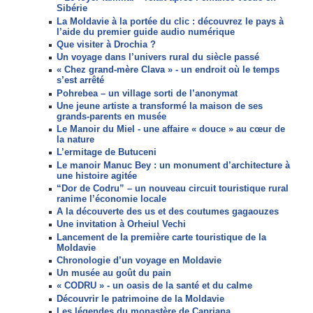
Sibérie
La Moldavie à la portée du clic : découvrez le pays à
l’aide du premier guide audio numérique
Que visiter à Drochia ?
Un voyage dans l’univers rural du siècle passé
« Chez grand-mère Clava » - un endroit où le temps
s’est arrêté
Pohrebea – un village sorti de l’anonymat
Une jeune artiste a transformé la maison de ses
grands-parents en musée
Le Manoir du Miel - une affaire « douce » au cœur de
la nature
L’ermitage de Butuceni
Le manoir Manuc Bey : un monument d’architecture à
une histoire agitée
“Dor de Codru” – un nouveau circuit touristique rural
ranime l’économie locale
A la découverte des us et des coutumes gagaouzes
Une invitation à Orheiul Vechi
Lancement de la première carte touristique de la
Moldavie
Chronologie d’un voyage en Moldavie
Un musée au goût du pain
« CODRU » - un oasis de la santé et du calme
Découvrir le patrimoine de la Moldavie
Les légendes du monastère de Capriana