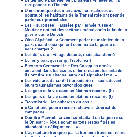
Le gel isole partiellement plusieurs villages sur la
rive gauche du Dniestr
Une chronique des interviews non-réalisées ou
pourquoi les habitants de la Transnistrie ont peur de
parler aux journalistes
Les « surprises » laissées par l’armée russe en
Moldavie ont fait des victimes même après la fin de la
guerre sur le Dniestr
Olga Căpățână : « Comment parler de maintien de la
paix, quand ceux qui ont commencé la guerre en
sont chargés ? »
Les défis d’un village disputé, mais abandonné
Le ferry-boat qui rompt l’isolement
Eleonora Cercavschi : « Des Cosaques armés
entraient dans les écoles et terrorisaient les enfants.
Ils ont tiré sur chaque lettre de l’alphabet latin. »
Les vétérans du conflit transnistrien – seuls devant
leurs traumatismes psychologiques
Les gens et la vie dans un état non-reconnu (II)
Les gens et la vie dans un état non-reconnu (I)
Transnistrie : les auberges du cœur
« Ce fut une guerre russo-moldave ». Journal de
campagne
Dumitru Mavrodi, ancien combattant de la guerre sur
le Dniestr : « Nous sommes tous restés figés en
attendant la déflagration… »
L’agriculture tronquée par la frontière transnistrienne