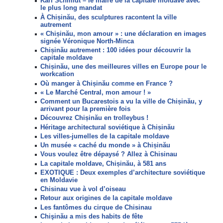
Karl Schmidt – le maire de la capitale moldave avec
le plus long mandat
À Chișinău, des sculptures racontent la ville
autrement
« Chișinău, mon amour » : une déclaration en images
signée Véronique North-Minca
Chișinău autrement : 100 idées pour découvrir la
capitale moldave
Chișinău, une des meilleures villes en Europe pour le
workcation
Où manger à Chișinău comme en France ?
« Le Marché Central, mon amour ! »
Comment un Bucarestois a vu la ville de Chișinău, y
arrivant pour la première fois
Découvrez Chișinău en trolleybus !
Héritage architectural soviétique à Chișinău
Les villes-jumelles de la capitale moldave
Un musée « caché du monde » à Chișinău
Vous voulez être dépaysé ? Allez à Chisinau
La capitale moldave, Chișinău, à 581 ans
EXOTIQUE : Deux exemples d’architecture soviétique
en Moldavie
Chisinau vue à vol d’oiseau
Retour aux origines de la capitale moldave
Les fantômes du cirque de Chisinau
Chişinău a mis des habits de fête