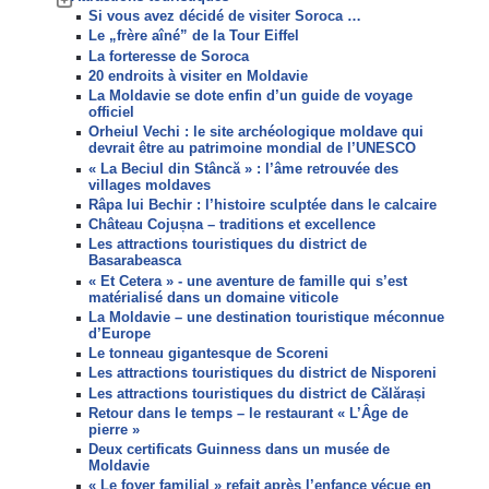
Si vous avez décidé de visiter Soroca …
Le „frère aîné” de la Tour Eiffel
La forteresse de Soroca
20 endroits à visiter en Moldavie
La Moldavie se dote enfin d’un guide de voyage
officiel
Orheiul Vechi : le site archéologique moldave qui
devrait être au patrimoine mondial de l’UNESCO
« La Beciul din Stâncă » : l’âme retrouvée des
villages moldaves
Râpa lui Bechir : l’histoire sculptée dans le calcaire
Château Cojușna – traditions et excellence
Les attractions touristiques du district de
Basarabeasca
« Et Cetera » - une aventure de famille qui s’est
matérialisé dans un domaine viticole
La Moldavie – une destination touristique méconnue
d’Europe
Le tonneau gigantesque de Scoreni
Les attractions touristiques du district de Nisporeni
Les attractions touristiques du district de Călărași
Retour dans le temps – le restaurant « L’Âge de
pierre »
Deux certificats Guinness dans un musée de
Moldavie
« Le foyer familial » refait après l’enfance vécue en