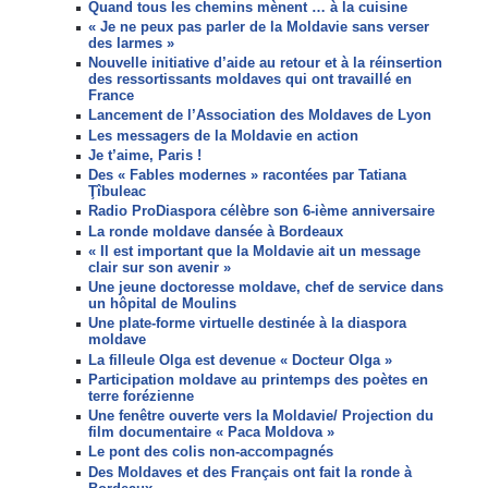
Quand tous les chemins mènent … à la cuisine
« Je ne peux pas parler de la Moldavie sans verser
des larmes »
Nouvelle initiative d’aide au retour et à la réinsertion
des ressortissants moldaves qui ont travaillé en
France
Lancement de l’Association des Moldaves de Lyon
Les messagers de la Moldavie en action
Je t’aime, Paris !
Des « Fables modernes » racontées par Tatiana
Ţîbuleac
Radio ProDiaspora célèbre son 6-ième anniversaire
La ronde moldave dansée à Bordeaux
« Il est important que la Moldavie ait un message
clair sur son avenir »
Une jeune doctoresse moldave, chef de service dans
un hôpital de Moulins
Une plate-forme virtuelle destinée à la diaspora
moldave
La filleule Olga est devenue « Docteur Olga »
Participation moldave au printemps des poètes en
terre forézienne
Une fenêtre ouverte vers la Moldavie/ Projection du
film documentaire « Paca Moldova »
Le pont des colis non-accompagnés
Des Moldaves et des Français ont fait la ronde à