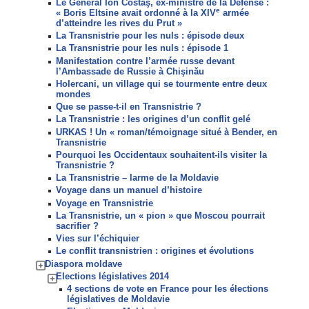
Le Général Ion Costaş, ex-ministre de la Défense :
e
« Boris Eltsine avait ordonné à la XIV
armée
d’atteindre les rives du Prut »
La Transnistrie pour les nuls : épisode deux
La Transnistrie pour les nuls : épisode 1
Manifestation contre l’armée russe devant
l’Ambassade de Russie à Chişinău
Holercani, un village qui se tourmente entre deux
mondes
Que se passe-t-il en Transnistrie ?
La Transnistrie : les origines d’un conflit gelé
URKAS ! Un « roman/témoignage situé à Bender, en
Transnistrie
Pourquoi les Occidentaux souhaitent-ils visiter la
Transnistrie ?
La Transnistrie – larme de la Moldavie
Voyage dans un manuel d’histoire
Voyage en Transnistrie
La Transnistrie, un « pion » que Moscou pourrait
sacrifier ?
Vies sur l’échiquier
Le conflit transnistrien : origines et évolutions
Diaspora moldave
Elections législatives 2014
4 sections de vote en France pour les élections
législatives de Moldavie