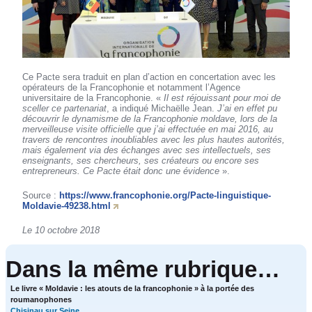
Ce Pacte sera traduit en plan d’action en concertation avec les
opérateurs de la Francophonie et notamment l’Agence
universitaire de la Francophonie. «
Il est réjouissant pour moi de
sceller ce partenariat
, a indiqué Michaëlle Jean.
J’ai en effet pu
découvrir le dynamisme de la Francophonie moldave, lors de la
merveilleuse visite officielle que j’ai effectuée en mai 2016, au
travers de rencontres inoubliables avec les plus hautes autorités,
mais également via des échanges avec ses intellectuels, ses
enseignants, ses chercheurs, ses créateurs ou encore ses
entrepreneurs. Ce Pacte était donc une évidence
».
Source :
https://www.francophonie.org/Pacte-linguistique-
Moldavie-49238.html
Le 10 octobre 2018
Dans la même rubrique…
Le livre « Moldavie : les atouts de la francophonie » à la portée des
roumanophones
Chisinau sur Seine