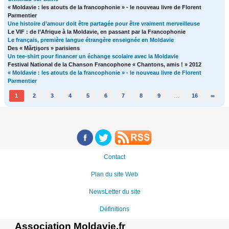
« Moldavie : les atouts de la francophonie » - le nouveau livre de Florent
Parmentier
Une histoire d’amour doit être partagée pour être vraiment merveilleuse
Le VIF : de l’Afrique à la Moldavie, en passant par la Francophonie
Le français, première langue étrangère enseignée en Moldavie
Des « Mărţişors » parisiens
Un tee-shirt pour financer un échange scolaire avec la Moldavie
Festival National de la Chanson Francophone « Chantons, amis ! » 2012
« Moldavie : les atouts de la francophonie » - le nouveau livre de Florent
Parmentier
1
2
3
4
5
6
7
8
9
…
16
∞
Contact
Plan du site Web
NewsLetter du site
Définitions
Association Moldavie.fr