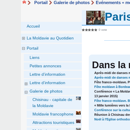
Portail
Galerie de photos
Evénements « mo
Pari
Accueil
0 vote
La Moldavie au Quotidien
Portail
Liens
Dans la
Petites annonces
Après-midi de danses mo
Lettre d’information
Après-midi de danses m
Fête franco-moldave. Pa
Lettre d’information
Fête moldave à Bordeau
Galerie de photos
Conférence « La Moldav
13 janvier 2015)
Chisinau - capitale de
Fête franco-moldave. Bo
la Moldavie
« Mille lumières vers la
Conférence sur la cult
Moldavie francophone
Réunion à Chisinau des
Noël à l’Eglise orthod
Attractions touristiques