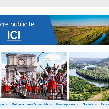
que
Moldavie : vue d’ensemble
Francophonie
Société
Econ