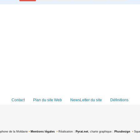
Contact
Plan du site Web
NewsLetter du site
Définitions
ophone de la Moldavie
•
Mentions légales
•
Réalisation :
Pyrat.net
, charte graphique :
Plusdesign
•
Sque