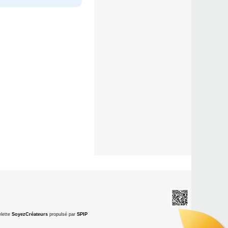
lette
SoyezCréateurs
propulsé par
SPIP