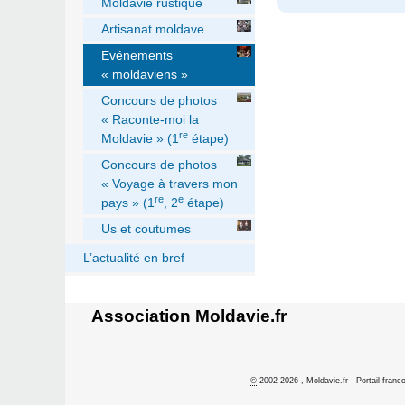
Moldavie rustique
Artisanat moldave
Evénements
« moldaviens »
Concours de photos
« Raconte-moi la
re
Moldavie » (1
étape)
Concours de photos
« Voyage à travers mon
re
e
pays » (1
, 2
étape)
Us et coutumes
L’actualité en bref
Association Moldavie.fr
©
2002-2026 , Moldavie.fr - Portail franc