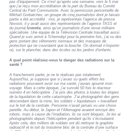
pas d’équipement. Ce n’est qu’après une semaine, vers le 5 mai
que j’ai reçu mon accréditation de la part du Bureau du Comité
Central du Parti Communiste. Avec la permission personnelle de
Mikhaïl Gorbatchev, un groupe de cinq journalistes dont je faisais
partie a été accrédité : moi, je représentais l’agence de presse
Novosti, il y avait aussi des représentants de l’agence TASS et
du journal
Izvestia
, ainsi qu’un journaliste d’une revue militaire
spécialisée. Une équipe de la Télévision Centrale travaillait aussi.
Quand je suis arrivé à Tchernobyl pour la première fois, j’ai vu des
gens portant des vêtements normaux et des masques de
protection qui ne couvraient que la bouche. On dormait n’importe-
où, sur le plancher, dans des écoles ou les jardins d’enfants.
A quel point réalisiez-vous le danger des radiations sur la
santé ?
A franchement parler, je ne le réalisais pas totalement.
Aujourd’hui, je suppose que si j’avais su quels effets les
radiations pouvaient avoir sur ma santé, j’aurais ajourné mon
voyage. Mais à cette époque, j’ai survolé 50 fois le réacteur
numéro 4 en hélicoptère. J’ai pris des photos à toutes les étapes
de la liquidation de cette catastrophe. J’ai photographié des gens
descendant dans la mine, les soldats « liquidateurs » travaillant
sur le toit de la centrale. Personne n’avait jamais vu une chose
pareille. Au début, le Japon et l’Allemagne avaient envoyé des
robots, mais à cause de l’irradiation, ils se sont bloqués. Je les ai
photographiés depuis l’hélicoptère pendant qu’ils s’écroulaient.
Après cela, des milliers de soldats ont dû nettoyer le graphite
radioactif et le toit du troisième bloc de la centrale d’une surface