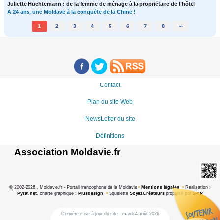
Juliette Hüchtemann : de la femme de ménage à la propriétaire de l’hôtel
A 24 ans, une Moldave à la conquête de la Chine !
1
2
3
4
5
6
7
8
∞
Contact
Plan du site Web
NewsLetter du site
Définitions
Association Moldavie.fr
©
2002-2026 , Moldavie.fr - Portail francophone de la Moldavie
•
Mentions légales
•
Réalisation :
Pyrat.net
, charte graphique :
Plusdesign
•
Squelette
SoyezCréateurs
propulsé par
SPIP
Dernière mise à jour du site : mardi 4 août 2026