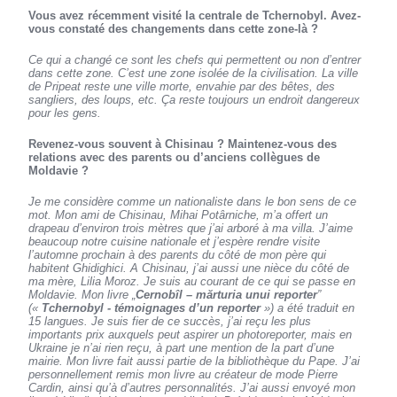
Vous avez récemment visité la centrale de Tchernobyl. Avez-
vous constaté des changements dans cette zone-là ?
Ce qui a changé ce sont les chefs qui permettent ou non d’entrer
dans cette zone. C’est une zone isolée de la civilisation. La ville
de Pripeat reste une ville morte, envahie par des bêtes, des
sangliers, des loups, etc. Ça reste toujours un endroit dangereux
pour les gens.
Revenez-vous souvent à Chisinau ? Maintenez-vous des
relations avec des parents ou d’anciens collègues de
Moldavie ?
Je me considère comme un nationaliste dans le bon sens de ce
mot. Mon ami de Chisinau, Mihai Potârniche, m’a offert un
drapeau d’environ trois mètres que j’ai arboré à ma villa. J’aime
beaucoup notre cuisine nationale et j’espère rendre visite
l’automne prochain à des parents du côté de mon père qui
habitent Ghidighici. A Chisinau, j’ai aussi une nièce du côté de
ma mère, Lilia Moroz. Je suis au courant de ce qui se passe en
Moldavie. Mon livre „
Cernobîl – mărturia unui reporter
”
(«
Tchernobyl - témoignages d’un reporter
») a été traduit en
15 langues. Je suis fier de ce succès, j’ai reçu les plus
importants prix auxquels peut aspirer un photoreporter, mais en
Ukraine je n’ai rien reçu, à part une mention de la part d’une
mairie. Mon livre fait aussi partie de la bibliothèque du Pape. J’ai
personnellement remis mon livre au créateur de mode Pierre
Cardin, ainsi qu’à d’autres personnalités. J’ai aussi envoyé mon