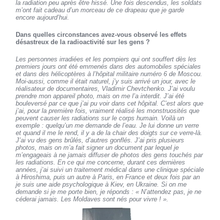
la radiation peu après être hissé. Une fois descendus, les soldats
m’ont fait cadeau d’un morceau de ce drapeau que je garde
encore aujourd’hui.
Dans quelles circonstances avez-vous observé les effets
désastreux de la radioactivité sur les gens ?
Les personnes irradiées et les pompiers qui ont souffert dès les
premiers jours ont été emmenés dans des automobiles spéciales
et dans des hélicoptères à l’hôpital militaire numéro 6 de Moscou.
Moi-aussi, comme il était naturel, j’y suis arrivé un jour, avec le
réalisateur de documentaires, Vladimir Chevtchenko. J’ai voulu
prendre mon appareil photo, mais on me l’a interdit. J’ai été
bouleversé par ce que j’ai pu voir dans cet hôpital. C’est alors que
j’ai, pour la première fois, vraiment réalisé les monstruosités que
peuvent causer les radiations sur le corps humain. Voilà un
exemple : quelqu’un me demande de l’eau. Je lui donne un verre
et quand il me le rend, il y a de la chair des doigts sur ce verre-là.
J’ai vu des gens brûlés, d’autres gonflés. J’ai pris plusieurs
photos, mais on m’a fait signer un document par lequel je
m’engageais à ne jamais diffuser de photos des gens touchés par
les radiations. En ce qui me concerne, durant ces dernières
années, j’ai suivi un traitement médical dans une clinique spéciale
à Hiroshima, puis un autre à Paris, en France et deux fois par an
je suis une aide psychologique à Kiev, en Ukraine. Si on me
demande si je me porte bien, je réponds : «
N’attendez pas, je ne
céderai jamais. Les Moldaves sont nés pour vivre
! ».