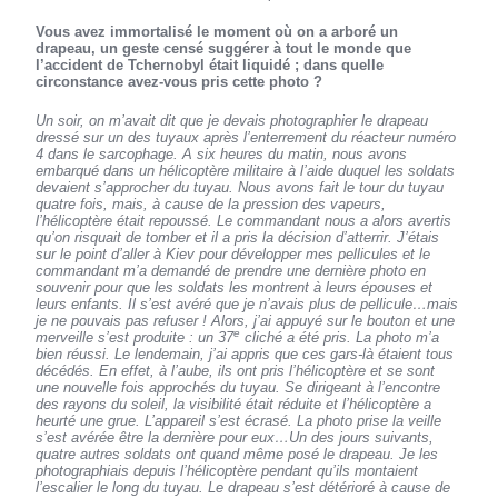
Vous avez immortalisé le moment où on a arboré un
drapeau, un geste censé suggérer à tout le monde que
l’accident de Tchernobyl était liquidé ; dans quelle
circonstance avez-vous pris cette photo ?
Un soir, on m’avait dit que je devais photographier le drapeau
dressé sur un des tuyaux après l’enterrement du réacteur numéro
4 dans le sarcophage. A six heures du matin, nous avons
embarqué dans un hélicoptère militaire à l’aide duquel les soldats
devaient s’approcher du tuyau. Nous avons fait le tour du tuyau
quatre fois, mais, à cause de la pression des vapeurs,
l’hélicoptère était repoussé. Le commandant nous a alors avertis
qu’on risquait de tomber et il a pris la décision d’atterrir. J’étais
sur le point d’aller à Kiev pour développer mes pellicules et le
commandant m’a demandé de prendre une dernière photo en
souvenir pour que les soldats les montrent à leurs épouses et
leurs enfants. Il s’est avéré que je n’avais plus de pellicule…mais
je ne pouvais pas refuser ! Alors, j’ai appuyé sur le bouton et une
e
merveille s’est produite : un 37
cliché a été pris. La photo m’a
bien réussi. Le lendemain, j’ai appris que ces gars-là étaient tous
décédés. En effet, à l’aube, ils ont pris l’hélicoptère et se sont
une nouvelle fois approchés du tuyau. Se dirigeant à l’encontre
des rayons du soleil, la visibilité était réduite et l’hélicoptère a
heurté une grue. L’appareil s’est écrasé. La photo prise la veille
s’est avérée être la dernière pour eux…Un des jours suivants,
quatre autres soldats ont quand même posé le drapeau. Je les
photographiais depuis l’hélicoptère pendant qu’ils montaient
l’escalier le long du tuyau. Le drapeau s’est détérioré à cause de