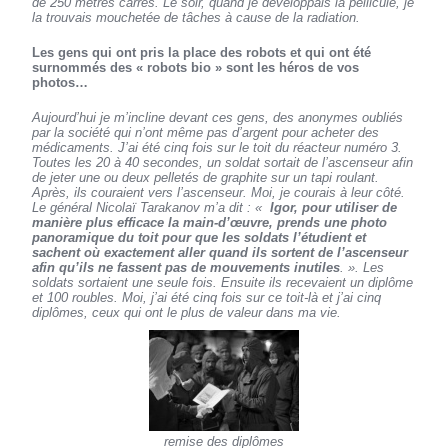
de 250 mètres carrés. Le soir, quand je développais la pellicule, je
la trouvais mouchetée de tâches à cause de la radiation.
Les gens qui ont pris la place des robots et qui ont été
surnommés des « robots bio » sont les héros de vos
photos…
Aujourd’hui je m’incline devant ces gens, des anonymes oubliés
par la société qui n’ont même pas d’argent pour acheter des
médicaments. J’ai été cinq fois sur le toit du réacteur numéro 3.
Toutes les 20 à 40 secondes, un soldat sortait de l’ascenseur afin
de jeter une ou deux pelletés de graphite sur un tapi roulant.
Après, ils couraient vers l’ascenseur. Moi, je courais à leur côté.
Le général Nicolaï Tarakanov m’a dit : «
Igor, pour utiliser de
manière plus efficace la main-d’œuvre, prends une photo
panoramique du toit pour que les soldats l’étudient et
sachent où exactement aller quand ils sortent de l’ascenseur
afin qu’ils ne fassent pas de mouvements inutiles
. ». Les
soldats sortaient une seule fois. Ensuite ils recevaient un diplôme
et 100 roubles. Moi, j’ai été cinq fois sur ce toit-là et j’ai cinq
diplômes, ceux qui ont le plus de valeur dans ma vie.
remise des diplômes