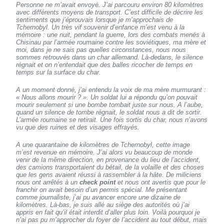
Personne ne m’avait envoyé. J’ai parcouru environ 80 kilomètres
avec différents moyens de transport. C’est difficile de décrire les
sentiments que j’éprouvais lorsque je m’approchais de
Tchernobyl. Un très vif souvenir d’enfance m’est venu à la
mémoire : une nuit, pendant la guerre, lors des combats menés à
Chisinau par l’armée roumaine contre les soviétiques, ma mère et
moi, dans je ne sais pas quelles circonstances, nous nous
sommes retrouvés dans un char allemand. Là-dedans, le silence
régnait et on n’entendait que des balles ricocher de temps en
temps sur la surface du char.
A un moment donné, j’ai entendu la voix de ma mère murmurant :
« Nous allons mourir ? ». Un soldat lui a répondu qu’on pouvait
mourir seulement si une bombe tombait juste sur nous. A l’aube,
quand un silence de tombe régnait, le soldat nous a dit de sortir.
L’armée roumaine se retirait. Une fois sortis du char, nous n’avons
vu que des ruines et des visages effrayés.
A une quarantaine de kilomètres de Tchernobyl, cette image
m’est revenue en mémoire. J’ai alors vu beaucoup de monde
venir de la même direction, en provenance du lieu de l’accident,
des camions transportaient du bétail, de la volaille et des choses
que les gens avaient réussi à rassembler à la hâte. De miliciens
nous ont arrêtés à un
check point
et nous ont avertis que pour le
franchir on avait besoin d’un permis spécial. Me présentant
comme journaliste, j’ai pu avancer encore une dizaine de
kilomètres. Là-bas, je suis allé au siège des autorités où j’ai
appris en fait qu’il était interdit d’aller plus loin. Voilà pourquoi je
n’ai pas pu m’approcher du foyer de l’accident au tout début, mais