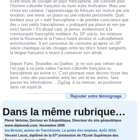
d’une envie de voyager en pays francophone, par curiosité pour
l’histoire culturelle française ou toute autre motivation. Mais une
chose est certaine, l’apprentissage du français est motivé par une
émotion, une envie, un plaisir ou une volonté personnelle. Quel
bonheur pour un « natif francophone » de prendre conscience que
des « non natifs francophones » pratiquent par plaisir et non par
strict besoin ! En disant cela, je pense, évidemment à la
e
communauté francophile moldave. Au 19
siècle, les relations
entre la Roumanie et la France furent étroites et culturellement
e
enrichissantes. Il est savoureux de constater qu’après un 20
siècle chaotique où les clivages entre les blocs furent sanglants,
la langue française a réussi à conserver son attrait.
Depuis Paris, Bruxelles ou Québec, je ne suis pas certain que
l’on juge à sa juste valeur l’action culturelle française ou
francophone qui existe ici. C’est pourquoi nous devons tisser des
liens, créer des passerelles entre les uns et les autres, faire
passer les informations… ZigZag, à sa mesure, se positionne
dans cet esprit là.
Rajouter votre témoignage
Dans la même rubrique…
Pierre Verluise, Docteur en Géopolitique, Directeur du site géopolitique
www.diploweb.com. Novembre 2009
Ina Brisset, auteur de Transnistrie. Le poids des empires. Août 2010.
e
Vincent Lecot, diplômé de la 57
promotion de l’Ecole Supérieure des