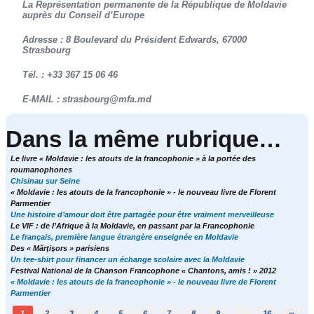
La Représentation permanente de la République de Moldavie
auprès du Conseil d’Europe
Adresse : 8 Boulevard du Président Edwards, 67000
Strasbourg
Tél. : +33 367 15 06 46
E-MAIL : strasbourg@mfa.md
Dans la même rubrique…
Le livre « Moldavie : les atouts de la francophonie » à la portée des
roumanophones
Chisinau sur Seine
« Moldavie : les atouts de la francophonie » - le nouveau livre de Florent
Parmentier
Une histoire d’amour doit être partagée pour être vraiment merveilleuse
Le VIF : de l’Afrique à la Moldavie, en passant par la Francophonie
Le français, première langue étrangère enseignée en Moldavie
Des « Mărţişors » parisiens
Un tee-shirt pour financer un échange scolaire avec la Moldavie
Festival National de la Chanson Francophone « Chantons, amis ! » 2012
« Moldavie : les atouts de la francophonie » - le nouveau livre de Florent
Parmentier
1
2
3
4
5
6
7
8
9
…
16
∞