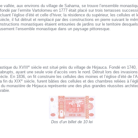
e vallée, aux environs du village de Saharna, se trouve l’ensemble monastique
ndé par l’ermite Vartolomeu en 1777 était placé sur trois terrasses successiv
ant l’église d’été et celle d’hiver, la résidence du supérieur, les cellules et le
iècle, il fut détruit et remplacé par des constructions en pierre suivant le 
nstructions monastiques étaient entourées de jardins sur le territoire desquels
eusement l’ensemble monastique dans un paysage pittoresque.
e
stique du XVIII
siècle est situé près du village de Hirjauca. Fondé en 1740,
 abrupts, ayant une seule voie d’accès vers le nord. Détruit lors des invasions
ècle. En 1836, on fit construire les cellules des moines et l’église d’été de l’
e
a fin du XIX
siècle, furent bâties des cellules et des chambres reliées à l’égl
l du monastère de Hirjauca représente une des plus grandes réussites archite
rabie.
Dos d’un billet de 10 lei