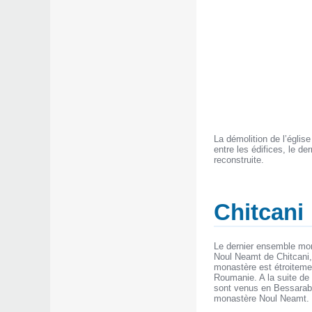
La démolition de l’église
entre les édifices, le de
reconstruite.
Chitcani
Le dernier ensemble mona
Noul Neamt de Chitcani, s
monastère est étroitemen
Roumanie. A la suite de
sont venus en Bessarabie
monastère Noul Neamt.