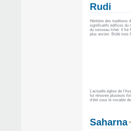
Rudi
Héritière des traditions
significatifs édifices du
du ruisseau Ichel. Il fut
plus ancien. Brûlé trois 
L’actuelle église de l’As
fut rénovée plusieurs fo
d’été sous le vocable de
Saharna