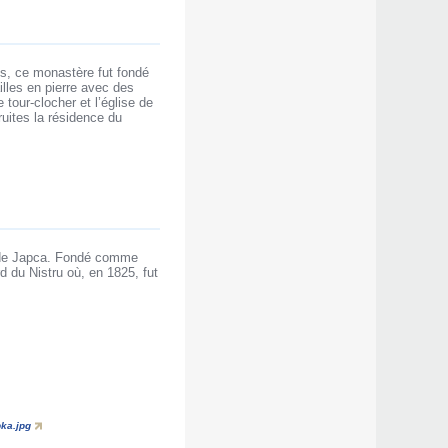
s, ce monastère fut fondé
lles en pierre avec des
 tour-clocher et l’église de
ruites la résidence du
t de Japca. Fondé comme
d du Nistru où, en 1825, fut
pka.jpg