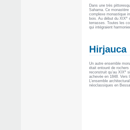
Dans une très pittoresqu
Saharna. Ce monastère fo
complexe monastique inclu
e
bois. Au début du XIX
s
terrasses. Toutes les co
qui intégraient harmoni
Hirjauca
Un autre ensemble mona
était entouré de rochers
e
reconstruit qu’au XIX
si
achevée en 1848. Vers l
L’ensemble architectura
néoclassiques en Bessa