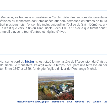
a Moldavie, se trouve le monastère de Curchi. Selon les sources documentaire
 bâtisses du monastère sont emplacées sur deux terrasses entourées de murai
uit plusieurs fois, l’ensemble inclut aujourd’hui l’église de Saint-Démètre, une
e
e
 Ce n’est que vers la fin du XIX
siècle - début du XX
siècle que furent const
a muraille avec la tour d’entrée et l’église d’hiver.
ie, sur le bord du
Nistru
, est situé le monastère de l’Ascension du Chris
e
VI
siècle, le monastère s’élargit avec le temps, occupant une terrasse au bor
té. Entre 1847 et 1849, fut érigée l’église d’hiver de l’Archange Michel.
http://moldavie.fr/IMG/jpg/le__monastere__pour__femmes__du__village__ja