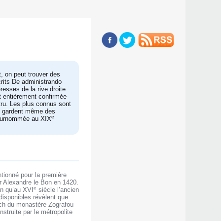
t, on peut trouver des
crits De administrando
resses de la rive droite
st entièrement confirmée
tru. Les plus connus sont
ux gardent même des
e
t surnommée au XIX
tionné pour la première
 Alexandre le Bon en 1420.
e
in qu’au XVI
siècle l’ancien
 disponibles révèlent que
och du monastère Zografou
nstruite par le métropolite