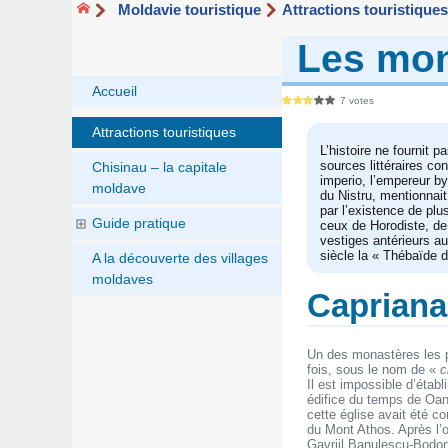
Moldavie touristique
Attractions touristique
Les mon
Accueil
7 votes
Attractions touristiques
L’histoire ne fournit 
sources littéraires co
Chisinau – la capitale
imperio, l’empereur b
moldave
du Nistru, mentionnait
par l’existence de pl
Guide pratique
ceux de Horodiste, de
vestiges antérieurs a
siècle la « Thébaïde 
A la découverte des villages
moldaves
Capriana
Un des monastères les p
fois, sous le nom de «
c
Il est impossible d’étab
édifice du temps de Oana
cette église avait été 
du Mont Athos. Après l’
Gavriil Banulescu-Bodoni