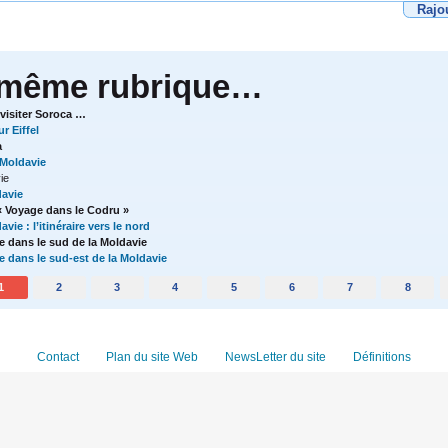
Rajo
 même rubrique…
 visiter Soroca …
r Eiffel
a
 Moldavie
ie
davie
e « Voyage dans le Codru »
vie : l’itinéraire vers le nord
e dans le sud de la Moldavie
e dans le sud-est de la Moldavie
1
2
3
4
5
6
7
8
Contact
Plan du site Web
NewsLetter du site
Définitions