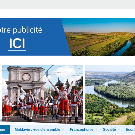
Moldavie : vue d’ensemble
Francophonie
Société
Econ
que