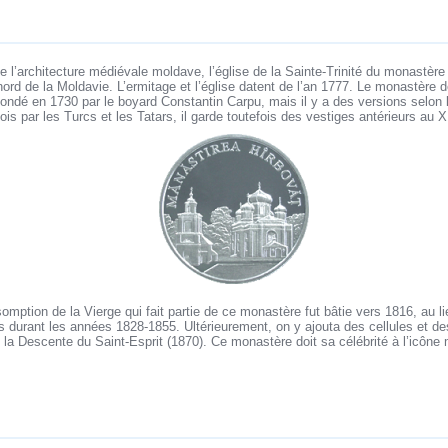
 de l’architecture médiévale moldave, l’église de la Sainte-Trinité du monastèr
 nord de la Moldavie. L’ermitage et l’église datent de l’an 1777. Le monastère 
 fondé en 1730 par le boyard Constantin Carpu, mais il y a des versions selon l
fois par les Turcs et les Tatars, il garde toutefois des vestiges antérieurs au 
somption de la Vierge qui fait partie de ce monastère fut bâtie vers 1816, au li
is durant les années 1828-1855. Ultérieurement, on y ajouta des cellules et d
 la Descente du Saint-Esprit (1870). Ce monastère doit sa célébrité à l’icône 