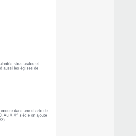
larités structurales et
 aussi les églises de
 encore dans une charte de
e
70. Au XIX
siècle on ajoute
63).