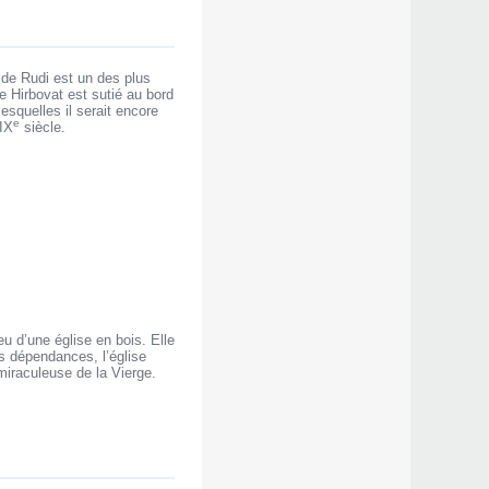
e de Rudi est un des plus
de Hirbovat est sutié au bord
esquelles il serait encore
e
XIX
siècle.
eu d’une église en bois. Elle
es dépendances, l’église
miraculeuse de la Vierge.