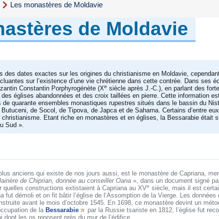
s
Les monastères de Moldavie
astères de Moldavie
pas des dates exactes sur les origines du christianisme en Moldavie, cependan
ncluantes sur l’existence d’une vie chrétienne dans cette contrée. Dans ses é
e
yzantin Constantin Porphyrogénète (X
siècle après J.-C.), en parlant des forte
 des églises abandonnées et des croix taillées en pierre. Cette information e
us de quarante ensembles monastiques rupestres situés dans le bassin du Nis
 Butuceni, de Socol, de Tipova, de Japca et de Saharna. Certains d’entre e
u christianisme. Etant riche en monastères et en églises, la Bessarabie étai
du Sud ».
lus anciens qui existe de nos jours aussi, est le monastère de Capriana, men
lairière de Chiprian, donnée au conseiller Oana
», dans un document signé par
e
lir quelles constructions extistaient à Capriana au XV
siècle, mais il est certa
 fut démoli et on fit bâtir l’église de l’Assomption de la Vierge. Les données
construite avant le mois d’octobre 1545. En 1698, ce monastère devint un mét
occupation de la
Bessarabie
par la Russie tsariste en 1812, l’église fut reco
 dont les os reposent près du mur de l’édifice.