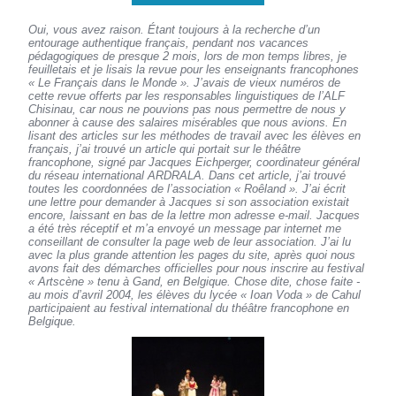
Oui, vous avez raison. Étant toujours à la recherche d’un
entourage authentique français, pendant nos vacances
pédagogiques de presque 2 mois, lors de mon temps libres, je
feuilletais et je lisais la revue pour les enseignants francophones
« Le Français dans le Monde ». J’avais de vieux numéros de
cette revue offerts par les responsables linguistiques de l’ALF
Chisinau, car nous ne pouvions pas nous permettre de nous y
abonner à cause des salaires misérables que nous avions. En
lisant des articles sur les méthodes de travail avec les élèves en
français, j’ai trouvé un article qui portait sur le théâtre
francophone, signé par Jacques Eichperger, coordinateur général
du réseau international ARDRALA. Dans cet article, j’ai trouvé
toutes les coordonnées de l’association « Roêland ». J’ai écrit
une lettre pour demander à Jacques si son association existait
encore, laissant en bas de la lettre mon adresse e-mail. Jacques
a été très réceptif et m’a envoyé un message par internet me
conseillant de consulter la page web de leur association. J’ai lu
avec la plus grande attention les pages du site, après quoi nous
avons fait des démarches officielles pour nous inscrire au festival
« Artscène » tenu à Gand, en Belgique. Chose dite, chose faite -
au mois d’avril 2004, les élèves du lycée « Ioan Voda » de Cahul
participaient au festival international du théâtre francophone en
Belgique.