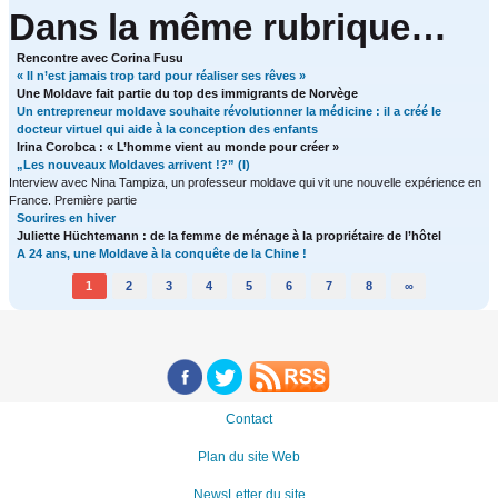
Dans la même rubrique…
Rencontre avec Corina Fusu
« Il n’est jamais trop tard pour réaliser ses rêves »
Une Moldave fait partie du top des immigrants de Norvège
Un entrepreneur moldave souhaite révolutionner la médicine : il a créé le
docteur virtuel qui aide à la conception des enfants
Irina Corobca : « L’homme vient au monde pour créer »
„Les nouveaux Moldaves arrivent !?” (I)
Interview avec Nina Tampiza, un professeur moldave qui vit une nouvelle expérience en
France. Première partie
Sourires en hiver
Juliette Hüchtemann : de la femme de ménage à la propriétaire de l’hôtel
A 24 ans, une Moldave à la conquête de la Chine !
1
2
3
4
5
6
7
8
∞
Contact
Plan du site Web
NewsLetter du site