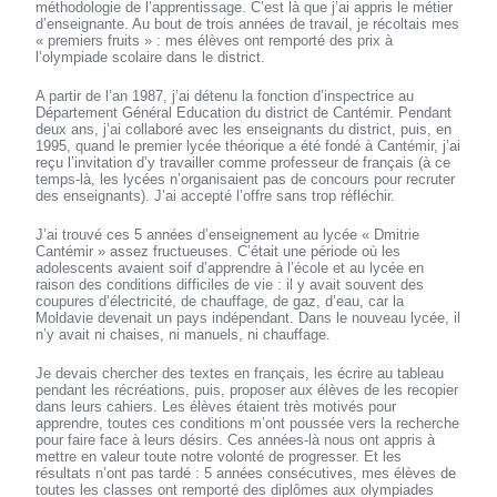
méthodologie de l’apprentissage. C’est là que j’ai appris le métier
d’enseignante. Au bout de trois années de travail, je récoltais mes
« premiers fruits » : mes élèves ont remporté des prix à
l’olympiade scolaire dans le district.
A partir de l’an 1987, j’ai détenu la fonction d’inspectrice au
Département Général Education du district de Cantémir. Pendant
deux ans, j’ai collaboré avec les enseignants du district, puis, en
1995, quand le premier lycée théorique a été fondé à Cantémir, j’ai
reçu l’invitation d’y travailler comme professeur de français (à ce
temps-là, les lycées n’organisaient pas de concours pour recruter
des enseignants). J’ai accepté l’offre sans trop réfléchir.
J’ai trouvé ces 5 années d’enseignement au lycée « Dmitrie
Cantémir » assez fructueuses. C’était une période où les
adolescents avaient soif d’apprendre à l’école et au lycée en
raison des conditions difficiles de vie : il y avait souvent des
coupures d’électricité, de chauffage, de gaz, d’eau, car la
Moldavie devenait un pays indépendant. Dans le nouveau lycée, il
n’y avait ni chaises, ni manuels, ni chauffage.
Je devais chercher des textes en français, les écrire au tableau
pendant les récréations, puis, proposer aux élèves de les recopier
dans leurs cahiers. Les élèves étaient très motivés pour
apprendre, toutes ces conditions m’ont poussée vers la recherche
pour faire face à leurs désirs. Ces années-là nous ont appris à
mettre en valeur toute notre volonté de progresser. Et les
résultats n’ont pas tardé : 5 années consécutives, mes élèves de
toutes les classes ont remporté des diplômes aux olympiades