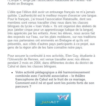
l’Europe », dirigé par l’association Ratatouille de Pléneuf -Val-
André en Bretagne.
L’idée que l’élève doit avoir un entourage français ne m’a jamais
quittée. L’authenticité est le meilleur moyen d’exercer une langue.
Pour le français, j’ai trouvé l’association Ratatouille, dont ses
membres sont venus travailler chez nous dans les classes
bilingues du lycée « Ioan Voda ». Ils ont organisé des ateliers de
jeux (atelier cirque pour un apprentissage ludique de la langue)
très appréciés par les enfants. Avec les élèves, nous avons fait
des exposés sur l’eau, sur les plats moldaves, sur nos traditions
que nos partenaires ont emmenés en Bretagne et qu’ils ont
présentés, aux côtés d’autres pays participants à ce projet, aux
gens de la région afin de les faire connaître notre pays.
Pour assurer la continuité à nos activités, Elen Guy, étudiante à
l’Université de Rennes, est venue travailler avec nos élèves
pendant 2 mois en 2004, dans différentes écoles du district de
Cahul et dans les classes bilingues.
Votre activité pédagogique a été harmonieusement
combinée avec l’activité associative – le théâtre
francophone de Cahul est le fruit de ce mariage.
Comment est-il né et quel sont les points forts de son
parcours ?