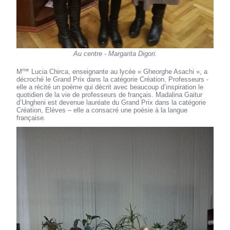
Au centre - Margarita Digori.
me
M
Lucia Chirca, enseignante au lycée « Gheorghe Asachi », a
décroché le Grand Prix dans la catégorie Création, Professeurs -
elle a récité un poème qui décrit avec beaucoup d’inspiration le
quotidien de la vie de professeurs de français. Madalina Gaitur
d’Ungheni est devenue lauréate du Grand Prix dans la catégorie
Création, Elèves – elle a consacré une poésie à la langue
française.