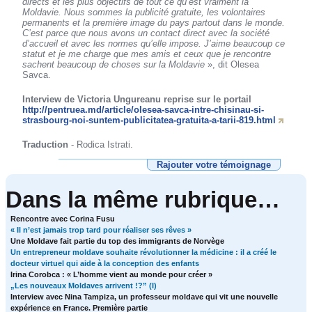
directs et les plus objectifs de tout ce qu’est vraiment la
Moldavie. Nous sommes la publicité gratuite, les volontaires
permanents et la première image du pays partout dans le monde.
C’est parce que nous avons un contact direct avec la société
d’accueil et avec les normes qu’elle impose. J’aime beaucoup ce
statut et je me charge que mes amis et ceux que je rencontre
sachent beaucoup de choses sur la Moldavie
», dit Olesea
Savca.
Interview de Victoria Ungureanu reprise sur le portail
http://pentruea.md/article/olesea-savca-intre-chisinau-si-
strasbourg-noi-suntem-publicitatea-gratuita-a-tarii-819.html
Traduction
- Rodica Istrati.
Rajouter votre témoignage
Dans la même rubrique…
Rencontre avec Corina Fusu
« Il n’est jamais trop tard pour réaliser ses rêves »
Une Moldave fait partie du top des immigrants de Norvège
Un entrepreneur moldave souhaite révolutionner la médicine : il a créé le
docteur virtuel qui aide à la conception des enfants
Irina Corobca : « L’homme vient au monde pour créer »
„Les nouveaux Moldaves arrivent !?” (I)
Interview avec Nina Tampiza, un professeur moldave qui vit une nouvelle
expérience en France. Première partie