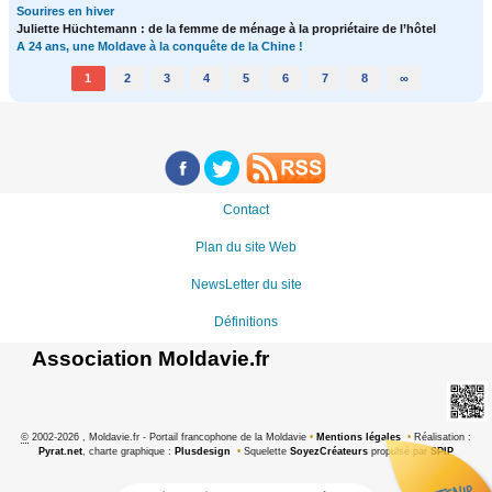
Sourires en hiver
Juliette Hüchtemann : de la femme de ménage à la propriétaire de l’hôtel
A 24 ans, une Moldave à la conquête de la Chine !
1
2
3
4
5
6
7
8
∞
Contact
Plan du site Web
NewsLetter du site
Définitions
Association Moldavie.fr
©
2002-2026 , Moldavie.fr - Portail francophone de la Moldavie
•
Mentions légales
•
Réalisation :
Pyrat.net
, charte graphique :
Plusdesign
•
Squelette
SoyezCréateurs
propulsé par
SPIP