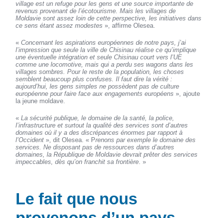
village est un refuge pour les gens et une source importante de
revenus provenant de l’écotourisme. Mais les villages de
Moldavie sont assez loin de cette perspective, les initiatives dans
ce sens étant assez modestes
», affirme Olesea.
«
Concernant les aspirations européennes de notre pays, j’ai
l’impression que seule la ville de Chisinau réalise ce qu’implique
une éventuelle intégration et seule Chisinau court vers l’UE
comme une locomotive, mais qui a perdu ses wagons dans les
villages sombres. Pour le reste de la population, les choses
semblent beaucoup plus confuses. Il faut dire la vérité :
aujourd’hui, les gens simples ne possèdent pas de culture
européenne pour faire face aux engagements européens
», ajoute
la jeune moldave.
«
La sécurité publique, le domaine de la santé, la police,
l’infrastructure et surtout la qualité des services sont d’autres
domaines où il y a des discrépances énormes par rapport à
l’Occident
», dit Olesea. « P
renons par exemple le domaine des
services. Ne disposant pas de ressources dans d’autres
domaines, la République de Moldavie devrait prêter des services
impeccables, dès qu’on franchit sa frontière
. »
Le fait que nous
provenons d’un pays