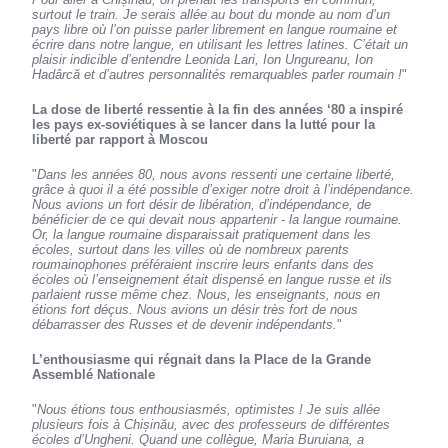
surtout le train. Je serais allée au bout du monde au nom d’un
pays libre où l’on puisse parler librement en langue roumaine et
écrire dans notre langue, en utilisant les lettres latines. C’était un
plaisir indicible d’entendre Leonida Lari, Ion Ungureanu, Ion
Hadârcă et d’autres personnalités remarquables parler roumain !
"
La dose de liberté ressentie à la fin des années ‘80 a inspiré
les pays ex-soviétiques à se lancer dans la lutté pour la
liberté par rapport à Moscou
"
Dans les années 80, nous avons ressenti une certaine liberté,
grâce à quoi il a été possible d’exiger notre droit à l’indépendance.
Nous avions un fort désir de libération, d’indépendance, de
bénéficier de ce qui devait nous appartenir - la langue roumaine.
Or, la langue roumaine disparaissait pratiquement dans les
écoles, surtout dans les villes où de nombreux parents
roumainophones préféraient inscrire leurs enfants dans des
écoles où l’enseignement était dispensé en langue russe et ils
parlaient russe même chez. Nous, les enseignants, nous en
étions fort déçus. Nous avions un désir très fort de nous
débarrasser des Russes et de devenir indépendants.
"
L’enthousiasme qui régnait dans la Place de la Grande
Assemblé Nationale
"
Nous étions tous enthousiasmés, optimistes ! Je suis allée
plusieurs fois à Chișinău, avec des professeurs de différentes
écoles d’Ungheni. Quand une collègue, Maria Buruiana, a