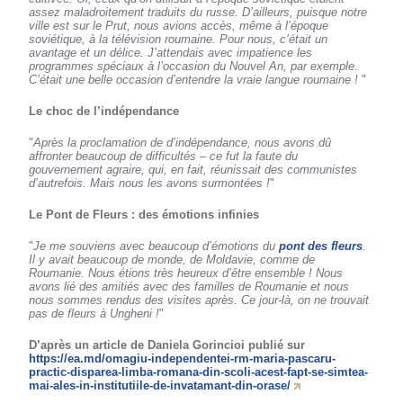
assez maladroitement traduits du russe. D’ailleurs, puisque notre
ville est sur le Prut, nous avions accès, même à l’époque
soviétique, à la télévision roumaine. Pour nous, c’était un
avantage et un délice. J’attendais avec impatience les
programmes spéciaux à l’occasion du Nouvel An, par exemple.
C’était une belle occasion d’entendre la vraie langue roumaine !
"
Le choc de l’indépendance
"
Après la proclamation de d’indépendance, nous avons dû
affronter beaucoup de difficultés – ce fut la faute du
gouvernement agraire, qui, en fait, réunissait des communistes
d’autrefois. Mais nous les avons surmontées !
"
Le Pont de Fleurs : des émotions infinies
"
Je me souviens avec beaucoup d’émotions du
pont des fleurs
.
Il y avait beaucoup de monde, de Moldavie, comme de
Roumanie. Nous étions très heureux d’être ensemble ! Nous
avons lié des amitiés avec des familles de Roumanie et nous
nous sommes rendus des visites après. Ce jour-là, on ne trouvait
pas de fleurs à Ungheni !
"
D’après un article de Daniela Gorincioi publié sur
https://ea.md/omagiu-independentei-rm-maria-pascaru-
practic-disparea-limba-romana-din-scoli-acest-fapt-se-simtea-
mai-ales-in-institutiile-de-invatamant-din-orase/