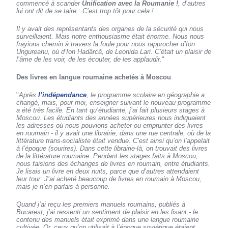
commencé à scander
Unification avec la Roumanie !
, d’autres
lui ont dit de se taire : C’est trop tôt pour cela !
Il y avait des représentants des organes de la sécurité qui nous
surveillaient. Mais notre enthousiasme était énorme. Nous nous
frayions chemin à travers la foule pour nous rapprocher d’Ion
Ungureanu, où d’Ion Hadârcă, de Leonida Lari. C’était un plaisir de
l’âme de les voir, de les écouter, de les applaudir.
"
Des livres en langue roumaine achetés à Moscou
"
Après
l’indépendance
, le programme scolaire en géographie a
changé, mais, pour moi, enseigner suivant le nouveau programme
a été très facile. En tant qu’étudiante, j’ai fait plusieurs stages à
Moscou. Les étudiants des années supérieures nous indiquaient
les adresses où nous pouvions acheter ou emprunter des livres
en roumain - il y avait une librairie, dans une rue centrale, où de la
littérature trans-socialiste était vendue. C’est ainsi qu’on l’appelait
à l’époque (sourires). Dans cette librairie-là, on trouvait des livres
de la littérature roumaine. Pendant les stages faits à Moscou,
nous faisions des échanges de livres en roumain, entre étudiants.
Je lisais un livre en deux nuits, parce que d’autres attendaient
leur tour. J’ai acheté beaucoup de livres en roumain à Moscou,
mais je n’en parlais à personne.
Quand j’ai reçu les premiers manuels roumains, publiés à
Bucarest, j’ai ressenti un sentiment de plaisir en les lisant - le
contenu des manuels était exprimé dans une langue roumaine
cultivée. Or, ceux qu’on utilisait à l’époque soviétique étaient