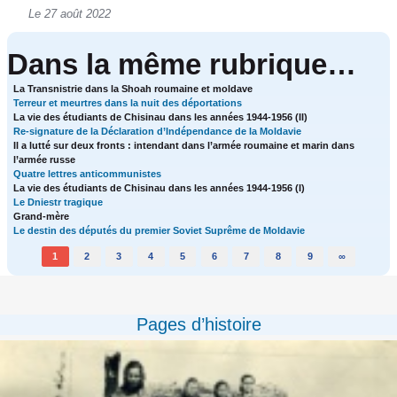
Le 27 août 2022
Dans la même rubrique…
La Transnistrie dans la Shoah roumaine et moldave
Terreur et meurtres dans la nuit des déportations
La vie des étudiants de Chisinau dans les années 1944-1956 (II)
Re-signature de la Déclaration d’Indépendance de la Moldavie
Il a lutté sur deux fronts : intendant dans l’armée roumaine et marin dans
l’armée russe
Quatre lettres anticommunistes
La vie des étudiants de Chisinau dans les années 1944-1956 (I)
Le Dniestr tragique
Grand-mère
Le destin des députés du premier Soviet Suprême de Moldavie
1
2
3
4
5
6
7
8
9
∞
Pages d’histoire