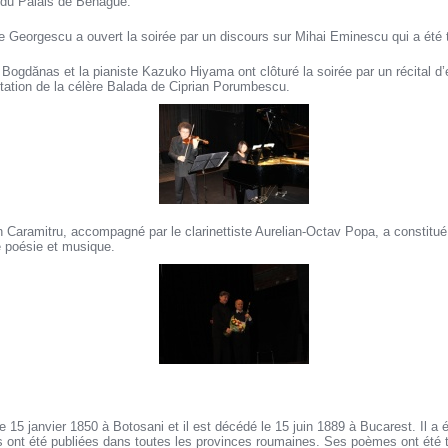
 du Palais de Béhague.
e Georgescu a ouvert la soirée par un discours sur Mihai Eminescu qui a été t
n Bogdănas et la pianiste Kazuko Hiyama ont clôturé la soirée par un récital
rétation de la célère Balada de Ciprian Porumbescu.
n Caramitru, accompagné par le clarinettiste Aurelian-Octav Popa, a constitué
poésie et musique.
 15 janvier 1850 à Botosani et il est décédé le 15 juin 1889 à Bucarest. Il a é
 ont été publiées dans toutes les provinces roumaines. Ses poèmes ont été t