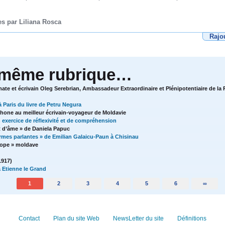
s par Liliana Rosca
Rajo
 même rubrique…
mate et écrivain Oleg Serebrian, Ambassadeur Extraordinaire et Plénipotentiaire de l
à Paris du livre de Petru Negura
hone au meilleur écrivain-voyageur de Moldavie
un exercice de réflexivité et de compréhension
t d’âme » de Daniela Papuc
rmes parlantes » de Emilian Galaicu-Paun à Chisinau
Esope » moldave
1917)
 Etienne le Grand
1
2
3
4
5
6
∞
Contact
Plan du site Web
NewsLetter du site
Définitions