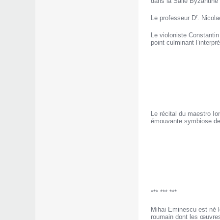
dans la Salle Byzantine
r
Le professeur D
. Nicola
Le violoniste Constanti
point culminant l’interp
Le récital du maestro Io
émouvante symbiose de 
*** *** ***
Mihai Eminescu est né le
roumain dont les œuvres