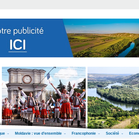
que
Moldavie : vue d’ensemble
Francophonie
Société
Econ