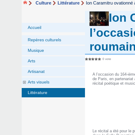
Culture
Littérature
Ion Caramitru ovationné 
Ion 
Accueil
l’occasi
Repères culturels
roumai
Musique
0 vote
Arts
Artisanat
A l’occasion du 164-ièm
de Paris, en partenaria
Arts visuels
récital poétique et mus
Littérature
Le récital a été pour le