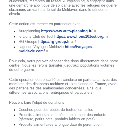
ci-dessous, membres du réseau Autoplanning, s’engagent dans
une démarche apolitique de solidarité avec les réfugiés de guerre
ukrainiens arrivant sur le sol de Moldavie, dans le dénuement
absolu.
Cette action est menée en partenariat avec :
Autoplanning
https://www.auto-planning.fr/
le Lions Club de Toul
https://www.lions103est.org/
RG Groupe
https://rg-group.fr
/
l’agence Voyages Moldavie
https://voyages-
moldavie.com/
Pour cela, vous pouvez déposer des dons directement dans notre
centre. Nous les ferons transiter jusqu’aux populations victimes
de cette guerre.
Cette opération de solidarité est conduite en partenariat avec des
membres des diasporas moldave et ukrainienne de France, avec
des partenaires des ambassades concernées, ainsi que
différentes associations, entreprises et particuliers.
Peuvent faire l’objet de donations :
Couches pour des bébés de toutes les tailles
Produits alimentaires impérissables pour des enfants
(gâteaux, petits pots, produits laitiers en pots)
Produits alimentaires à longue date de péremption