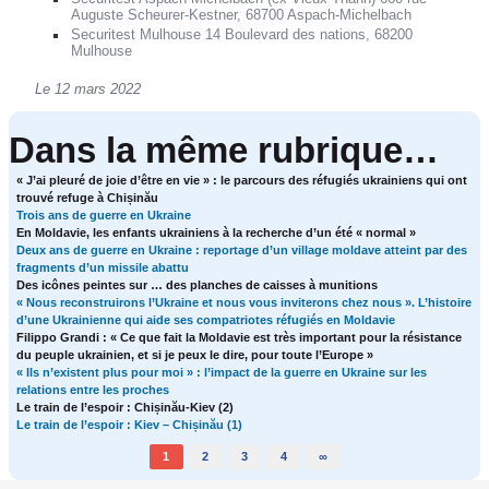
Auguste Scheurer-Kestner, 68700 Aspach-Michelbach
Securitest Mulhouse 14 Boulevard des nations, 68200
Mulhouse
Le 12 mars 2022
Dans la même rubrique…
« J’ai pleuré de joie d’être en vie » : le parcours des réfugiés ukrainiens qui ont
trouvé refuge à Chișinău
Trois ans de guerre en Ukraine
En Moldavie, les enfants ukrainiens à la recherche d’un été « normal »
Deux ans de guerre en Ukraine : reportage d’un village moldave atteint par des
fragments d’un missile abattu
Des icônes peintes sur … des planches de caisses à munitions
« Nous reconstruirons l’Ukraine et nous vous inviterons chez nous ». L’histoire
d’une Ukrainienne qui aide ses compatriotes réfugiés en Moldavie
Filippo Grandi : « Ce que fait la Moldavie est très important pour la résistance
du peuple ukrainien, et si je peux le dire, pour toute l’Europe »
« Ils n’existent plus pour moi » : l’impact de la guerre en Ukraine sur les
relations entre les proches
Le train de l’espoir : Chișinău-Kiev (2)
Le train de l’espoir : Kiev – Chișinău (1)
1
2
3
4
∞