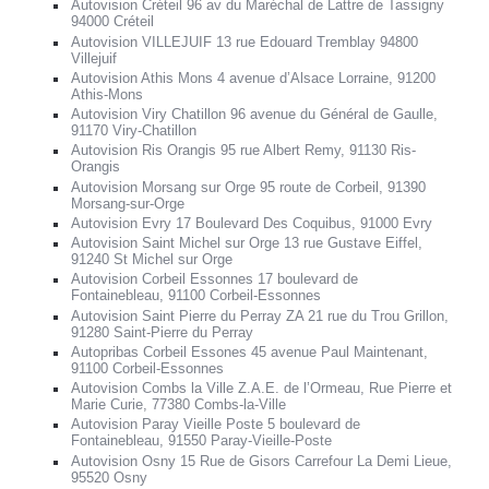
Autovision Créteil 96 av du Maréchal de Lattre de Tassigny
94000 Créteil
Autovision VILLEJUIF 13 rue Edouard Tremblay 94800
Villejuif
Autovision Athis Mons 4 avenue d’Alsace Lorraine, 91200
Athis-Mons
Autovision Viry Chatillon 96 avenue du Général de Gaulle,
91170 Viry-Chatillon
Autovision Ris Orangis 95 rue Albert Remy, 91130 Ris-
Orangis
Autovision Morsang sur Orge 95 route de Corbeil, 91390
Morsang-sur-Orge
Autovision Evry 17 Boulevard Des Coquibus, 91000 Evry
Autovision Saint Michel sur Orge 13 rue Gustave Eiffel,
91240 St Michel sur Orge
Autovision Corbeil Essonnes 17 boulevard de
Fontainebleau, 91100 Corbeil-Essonnes
Autovision Saint Pierre du Perray ZA 21 rue du Trou Grillon,
91280 Saint-Pierre du Perray
Autopribas Corbeil Essones 45 avenue Paul Maintenant,
91100 Corbeil-Essonnes
Autovision Combs la Ville Z.A.E. de l’Ormeau, Rue Pierre et
Marie Curie, 77380 Combs-la-Ville
Autovision Paray Vieille Poste 5 boulevard de
Fontainebleau, 91550 Paray-Vieille-Poste
Autovision Osny 15 Rue de Gisors Carrefour La Demi Lieue,
95520 Osny