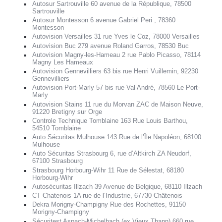
Autosur Sartrouville 60 avenue de la République, 78500
Sartrouville
Autosur Montesson 6 avenue Gabriel Peri , 78360
Montesson
Autovision Versailles 31 rue Yves le Coz, 78000 Versailles
Autovision Buc 279 avenue Roland Garros, 78530 Buc
Autovision Magny-les-Hameau 2 rue Pablo Picasso, 78114
Magny Les Hameaux
Autovision Gennevilliers 63 bis rue Henri Vuillemin, 92230
Gennevilliers
Autovision Port-Marly 57 bis rue Val André, 78560 Le Port-
Marly
Autovision Stains 11 rue du Morvan ZAC de Maison Neuve,
91220 Bretigny sur Orge
Controle Technique Tomblaine 163 Rue Louis Barthou,
54510 Tomblaine
Auto Sécuritas Mulhouse 143 Rue de l’Île Napoléon, 68100
Mulhouse
Auto Sécuritas Strasbourg 6, rue d’Altkirch ZA Neudorf,
67100 Strasbourg
Strasbourg Horbourg-Wihr 11 Rue de Sélestat, 68180
Horbourg-Wihr
Autosécuritas Illzach 39 Avenue de Belgique, 68110 Illzach
CT Chatenois 1A rue de l’Industrie, 67730 Châtenois
Dekra Morigny-Champigny Rue des Rochettes, 91150
Morigny-Champigny
Sécuritest Aspach-Michelbach (ex Vieux Thann) 660 rue