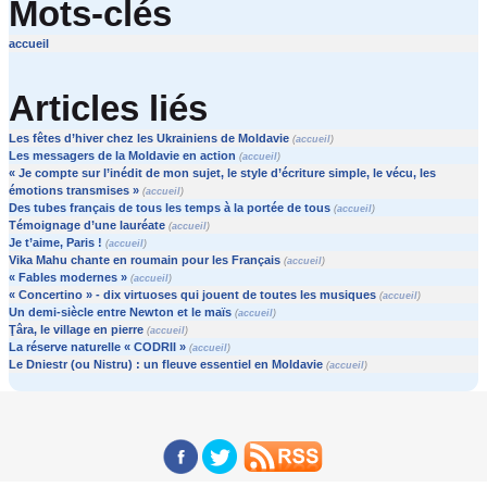
Mots-clés
accueil
Articles liés
Les fêtes d’hiver chez les Ukrainiens de Moldavie
(
accueil
)
Les messagers de la Moldavie en action
(
accueil
)
« Je compte sur l’inédit de mon sujet, le style d’écriture simple, le vécu, les
émotions transmises »
(
accueil
)
Des tubes français de tous les temps à la portée de tous
(
accueil
)
Témoignage d’une lauréate
(
accueil
)
Je t’aime, Paris !
(
accueil
)
Vika Mahu chante en roumain pour les Français
(
accueil
)
« Fables modernes »
(
accueil
)
« Concertino » - dix virtuoses qui jouent de toutes les musiques
(
accueil
)
Un demi-siècle entre Newton et le maïs
(
accueil
)
Ţâra, le village en pierre
(
accueil
)
La réserve naturelle « CODRII »
(
accueil
)
Le Dniestr (ou Nistru) : un fleuve essentiel en Moldavie
(
accueil
)