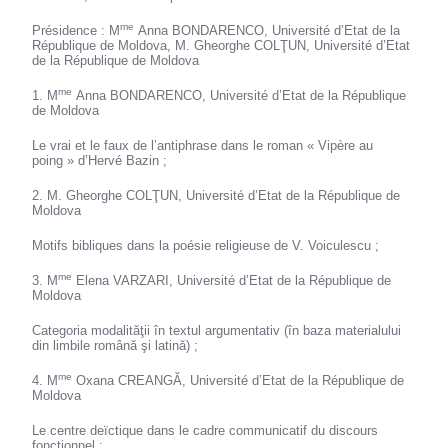
me
Présidence : M
Anna BONDARENCO, Université d’Etat de la
République de Moldova, M. Gheorghe COLŢUN, Université d’Etat
de la République de Moldova
me
1. M
Anna BONDARENCO, Université d’Etat de la République
de Moldova
Le vrai et le faux de l’antiphrase dans le roman « Vipère au
poing » d’Hervé Bazin ;
2. M. Gheorghe COLŢUN, Université d’Etat de la République de
Moldova
Motifs bibliques dans la poésie religieuse de V. Voiculescu ;
me
3. M
Elena VARZARI, Université d’Etat de la République de
Moldova
Categoria modalităţii în textul argumentativ (în baza materialului
din limbile română şi latină) ;
me
4. M
Oxana CREANGĂ, Université d’Etat de la République de
Moldova
Le centre deïctique dans le cadre communicatif du discours
fonctionnel ;