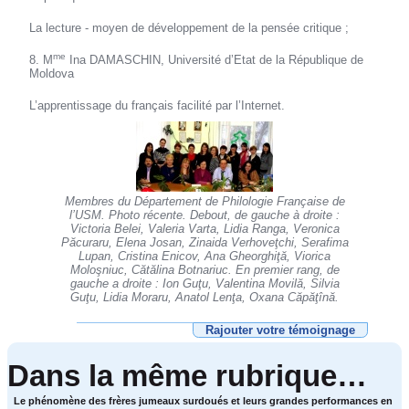
La lecture - moyen de développement de la pensée critique ;
me
8. M
Ina DAMASCHIN, Université d’Etat de la République de
Moldova
L’apprentissage du français facilité par l’Internet.
Membres du Département de Philologie Française de
l’USM. Photo récente. Debout, de gauche à droite :
Victoria Belei, Valeria Varta, Lidia Ranga, Veronica
Păcuraru, Elena Josan, Zinaida Verhoveţchi, Serafima
Lupan, Cristina Enicov, Ana Gheorghiţă, Viorica
Moloşniuc, Cătălina Botnariuc. En premier rang, de
gauche a droite : Ion Guţu, Valentina Movilă, Silvia
Guţu, Lidia Moraru, Anatol Lenţa, Oxana Căpăţînă.
Rajouter votre témoignage
Dans la même rubrique…
Le phénomène des frères jumeaux surdoués et leurs grandes performances en