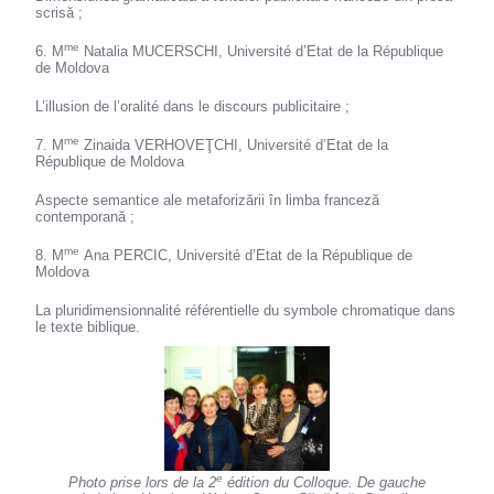
scrisă ;
me
6. M
Natalia MUCERSCHI, Université d’Etat de la République
de Moldova
L’illusion de l’oralité dans le discours publicitaire ;
me
7. M
Zinaida VERHOVEŢCHI, Université d’Etat de la
République de Moldova
Aspecte semantice ale metaforizării în limba franceză
contemporană ;
me
8. M
Ana PERCIC, Université d’Etat de la République de
Moldova
La pluridimensionnalité référentielle du symbole chromatique dans
le texte biblique.
e
Photo prise lors de la 2
édition du Colloque. De gauche