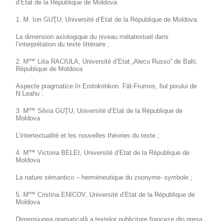
d’Etat de la République de Moldova
1. M. Ion GUŢU, Université d’Etat de la République de Moldova
La dimension axiologique du niveau métatextuel dans
l’interprétation du texte littéraire ;
me
2. M
Lilia RACIULA, Université d’Etat „Alecu Russo” de Balti,
République de Moldova
Aspecte pragmatice în Erotokritikon. Făt-Frumos, fiul pixului de
N.Leahu ;
me
3. M
Silvia GUŢU, Université d’Etat de la République de
Moldova
L’intertextualité et les nouvelles théories du texte ;
me
4. M
Victoria BELEI, Université d’Etat de la République de
Moldova
La nature sémantico – herméneutique du zoonyme- symbole ;
me
5. M
Cristina ENICOV, Université d’Etat de la République de
Moldova
Dimensiunea gramaticală a textelor publicitare franceze din presa