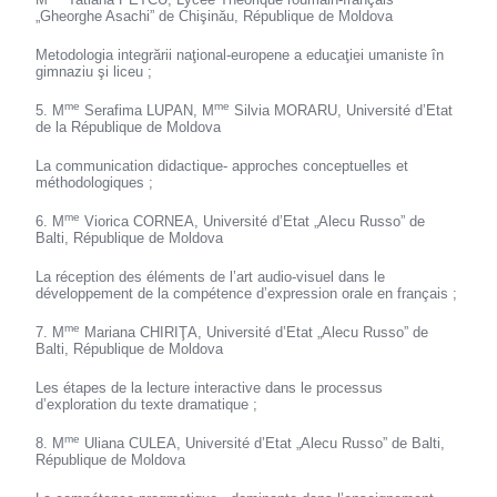
„Gheorghe Asachi” de Chişinău, République de Moldova
Metodologia integrării naţional-europene a educaţiei umaniste în
gimnaziu şi liceu ;
me
me
5. M
Serafima LUPAN, M
Silvia MORARU, Université d’Etat
de la République de Moldova
La communication didactique- approches conceptuelles et
méthodologiques ;
me
6. M
Viorica CORNEA, Université d’Etat „Alecu Russo” de
Balti, République de Moldova
La réception des éléments de l’art audio-visuel dans le
développement de la compétence d’expression orale en français ;
me
7. M
Mariana CHIRIŢA, Université d’Etat „Alecu Russo” de
Balti, République de Moldova
Les étapes de la lecture interactive dans le processus
d’exploration du texte dramatique ;
me
8. M
Uliana CULEA, Université d’Etat „Alecu Russo” de Balti,
République de Moldova