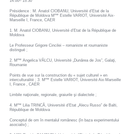
14.00– 15.30
Présidence : M. Anatol CIOBANU, Université d’Etat de la
me
République de Moldova M
Estelle VARIOT, Université Aix-
Marseille I, France, CAER
1. M. Anatol CIOBANU, Université d’Etat de la République de
Moldova
Le Professeur Grigore Cincilei – romaniste et roumaniste
distingué ;
me
2. M
Angelica VÂLCU, Université „Dunărea de Jos”, Galaţi,
Roumanie
Points de vue sur la construction du « sujet culturel » en
me
interculturalité ; 3. M
Estelle VARIOT, Université Aix-Marseille
I, France , CAER
Limbile naţionale, regionale, graiurile şi dialectele ;
me
4. M
Lilia TRINCĂ, Université d’Etat „Alecu Russo” de Balti,
République de Moldova
Conceptul de om în mentalul românesc (în baza experimentului
asociativ) ;
me