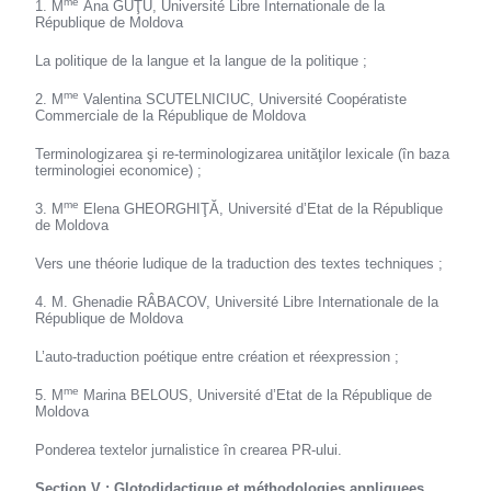
me
1. M
Ana GUŢU, Université Libre Internationale de la
République de Moldova
La politique de la langue et la langue de la politique ;
me
2. M
Valentina SCUTELNICIUC, Université Coopératiste
Commerciale de la République de Moldova
Terminologizarea şi re-terminologizarea unităţilor lexicale (în baza
terminologiei economice) ;
me
3. M
Elena GHEORGHIŢĂ, Université d’Etat de la République
de Moldova
Vers une théorie ludique de la traduction des textes techniques ;
4. M. Ghenadie RÂBACOV, Université Libre Internationale de la
République de Moldova
L’auto-traduction poétique entre création et réexpression ;
me
5. M
Marina BELOUS, Université d’Etat de la République de
Moldova
Ponderea textelor jurnalistice în crearea PR-ului.
Section V : Glotodidactique et méthodologies appliquees,