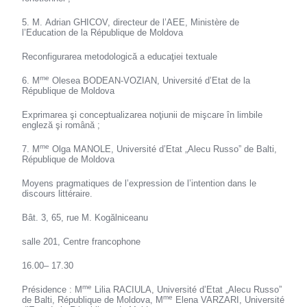
5. M. Adrian GHICOV, directeur de l’AEE, Ministère de
l’Education de la République de Moldova
Reconfigurarea metodologică a educaţiei textuale
me
6. M
Olesea BODEAN-VOZIAN, Université d’Etat de la
République de Moldova
Exprimarea şi conceptualizarea noţiunii de mişcare în limbile
engleză şi română ;
me
7. M
Olga MANOLE, Université d’Etat „Alecu Russo” de Balti,
République de Moldova
Moyens pragmatiques de l’expression de l’intention dans le
discours littéraire.
Bât. 3, 65, rue M. Kogălniceanu
salle 201, Centre francophone
16.00– 17.30
me
Présidence : M
Lilia RACIULA, Université d’Etat „Alecu Russo”
me
de Balti, République de Moldova, M
Elena VARZARI, Université