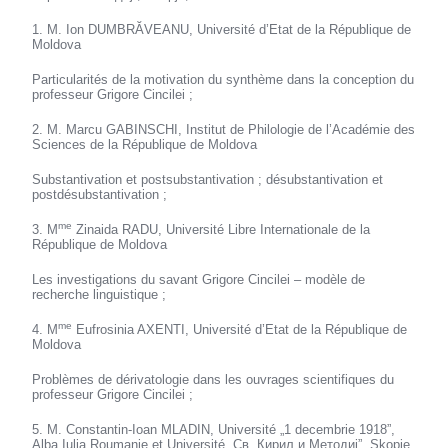
1. M. Ion DUMBRĂVEANU, Université d’Etat de la République de
Moldova
Particularités de la motivation du synthème dans la conception du
professeur Grigore Cincilei ;
2. M. Marcu GABINSCHI, Institut de Philologie de l’Académie des
Sciences de la République de Moldova
Substantivation et postsubstantivation ; désubstantivation et
postdésubstantivation ;
me
3. M
Zinaida RADU, Université Libre Internationale de la
République de Moldova
Les investigations du savant Grigore Cincilei – modèle de
recherche linguistique ;
me
4. M
Eufrosinia AXENTI, Université d’Etat de la République de
Moldova
Problèmes de dérivatologie dans les ouvrages scientifiques du
professeur Grigore Cincilei ;
5. M. Constantin-Ioan MLADIN, Université „1 decembrie 1918”,
Alba Iulia,Roumanie et Université „Св. Кирил и Методиj”, Skopje,