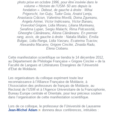
photo prise en octobre 1996, pour être insérée dans le
volume « Histoire de l’USM- 50 ans depuis la
fondation ». Debout, de gauche à droite : Mihai
Prigorschi, Ion Guţu, Tudor Goia, Anatol Lenţa,
Anastasia Crăciun, Valentina Movilă, Doina Zgureanu,
Angela Airinei, Victor Indriceanu, Victor Banaru,
Vsevolod Grigore, Lidia Moraru, Liliana Munteanu,
Serafima Lupan, Sergiu Malachi, Rima Pidcasistâi,
Gheorghe Căinăreanu, Aliona Căinăreanu. En premier
rang, assis, de gauche à droite : Natalia Malâci, Emilia
Bulgac, Lidia Ranga, Lidia Varzaru, Ecaterina Tcaciov,
Alexandra Macarov, Grigore Cincilei, Zinaida Radu,
Elena Ciobanu.
Cette manifestation scientifique se tiendra le 14 décembre 2012,
au Département de Philologie Française « Grigore Cincilei » de la
Faculté de Langues et Littératures Etrangères de l’Université
d’Etat de Moldavie.
Les organisateurs du colloque expriment toute leur
reconnaissance à l’Alliance Française de Moldavie, à
l’Association des professeurs de français de Moldavie, au
Rectorat de l’USM et à l’Agence Universitaire de la Francophonie,
Bureau Europe centrale et Orientale, pour leur précieux soutien
dans l’organisation de cette manifestation scientifique.
Lors de ce colloque, le professeur de l’Université de Lausanne
Jean-Michel Adam
donnera deux conférences, intitulées :