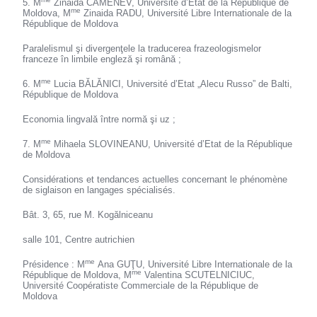
5. M
Zinaida CAMENEV, Université d’Etat de la République de
me
Moldova, M
Zinaida RADU, Université Libre Internationale de la
République de Moldova
Paralelismul şi divergenţele la traducerea frazeologismelor
franceze în limbile engleză şi română ;
me
6. M
Lucia BĂLĂNICI, Université d’Etat „Alecu Russo” de Balti,
République de Moldova
Economia lingvală între normă şi uz ;
me
7. M
Mihaela SLOVINEANU, Université d’Etat de la République
de Moldova
Considérations et tendances actuelles concernant le phénomène
de siglaison en langages spécialisés.
Bât. 3, 65, rue M. Kogălniceanu
salle 101, Centre autrichien
me
Présidence : M
Ana GUŢU, Université Libre Internationale de la
me
République de Moldova, M
Valentina SCUTELNICIUC,
Université Coopératiste Commerciale de la République de
Moldova