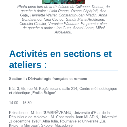
e
Photo prise lors de la II
édition du Colloque. Debout, de
gauche à droite : Lidia Ranga, Oxana Căpăţînă, Ana
Guţu, Henriette Walter, Constantin-Ioan Mladin, Anna
Bondarenco, Nina Cuciuc, Sanda Maria Ardeleanu,
Cornelia Cincilei, Veronica Păcuraru. En premier plan,
de gauche à droite : Ion Guţu, Anatol Lenţa, Mihai
Ardeleanu.
Activités en sections et
ateliers :
Section I : Dérivatologie française et romane
Bât. 3, 65, rue M. Kogălniceanu salle 214, Centre méthodologique
et didactique „Emilia Bulgac”
14.00 – 15.30
Présidence : M. Ion DUMBRĂVEANU, Université d’Etat de la
République de Moldova , M. Constantin- Ioan MLADIN, Université
„1 decembrie 1918”, Alba Iulia, Roumanie et Université „Св.
Кирил и Методиj”, Skopje, Macedonië