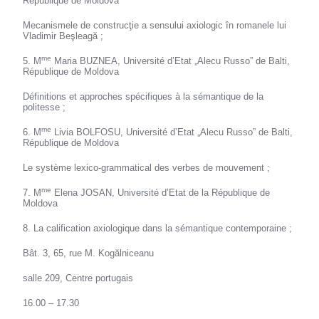
République de Moldova
Mecanismele de construcţie a sensului axiologic în romanele lui
Vladimir Beşleagă ;
me
5. M
Maria BUZNEA, Université d’Etat „Alecu Russo” de Balti,
République de Moldova
Définitions et approches spécifiques à la sémantique de la
politesse ;
me
6. M
Livia BOLFOSU, Université d’Etat „Alecu Russo” de Balti,
République de Moldova
Le système lexico-grammatical des verbes de mouvement ;
me
7. M
Elena JOSAN, Université d’Etat de la République de
Moldova
8. La calification axiologique dans la sémantique contemporaine ;
Bât. 3, 65, rue M. Kogălniceanu
salle 209, Centre portugais
16.00 – 17.30