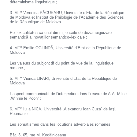
déterminisme linguistique ;
me
3. M
Veronica PĂCURARU, Université d’Etat de la République
de Moldova et Institut de Philologie de l’Académie des Sciences
de la République de Moldova
Polilexicalitatea ca unul din mijloacele de dezambiguizare
semantică a inovaţiilor semantico–lexicale ;
me
4. M
Emilia OGLINDĂ, Université d’Etat de la République de
Moldova
Les valeurs du subjonctif du point de vue de la linguistique
romane ;
me
5. M
Viorica LIFARI, Université d’Etat de la République de
Moldova
L’aspect communicatif de l’interjection dans l’œuvre de A.A. Milne
„Winnie le Pooh” ;
me
6. M
Iulia NICA, Université „Alexandru Ioan Cuza” de Iaşi,
Roumanie
Les somatismes dans les locutions adverbiales romanes.
Bât. 3, 65, rue M. Kogălniceanu