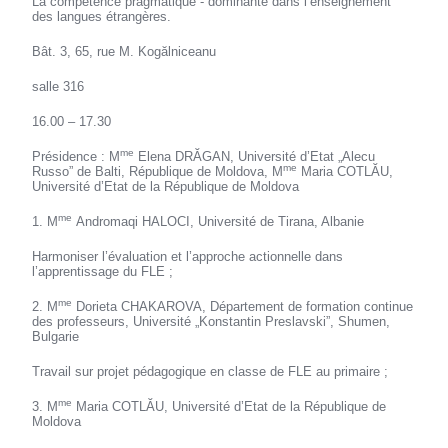
La compétence pragmatique - dominante dans l’enseignement
des langues étrangères.
Bât. 3, 65, rue M. Kogălniceanu
salle 316
16.00 – 17.30
me
Présidence : M
Elena DRĂGAN, Université d’Etat „Alecu
me
Russo” de Balti, République de Moldova, M
Maria COTLĂU,
Université d’Etat de la République de Moldova
me
1. M
Andromaqi HALOCI, Université de Tirana, Albanie
Harmoniser l’évaluation et l’approche actionnelle dans
l’apprentissage du FLE ;
me
2. M
Dorieta CHAKAROVA, Département de formation continue
des professeurs, Université „Konstantin Preslavski”, Shumen,
Bulgarie
Travail sur projet pédagogique en classe de FLE au primaire ;
me
3. M
Maria COTLĂU, Université d’Etat de la République de
Moldova