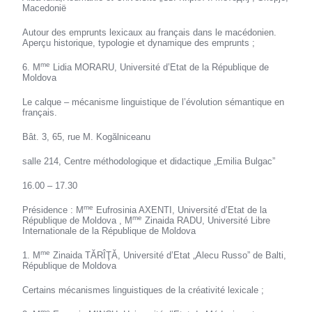
Macedonië
Autour des emprunts lexicaux au français dans le macédonien.
Aperçu historique, typologie et dynamique des emprunts ;
me
6. M
Lidia MORARU, Université d’Etat de la République de
Moldova
Le calque – mécanisme linguistique de l’évolution sémantique en
français.
Bât. 3, 65, rue M. Kogălniceanu
salle 214, Centre méthodologique et didactique „Emilia Bulgac”
16.00 – 17.30
me
Présidence : M
Eufrosinia AXENTI, Université d’Etat de la
me
République de Moldova , M
Zinaida RADU, Université Libre
Internationale de la République de Moldova
me
1. M
Zinaida TĂRÎŢĂ, Université d’Etat „Alecu Russo” de Balti,
République de Moldova
Certains mécanismes linguistiques de la créativité lexicale ;
me