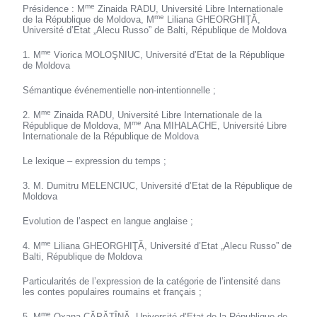
me
Présidence : M
Zinaida RADU, Université Libre Internationale
me
de la République de Moldova, M
Liliana GHEORGHIŢĂ,
Université d’Etat „Alecu Russo” de Balti, République de Moldova
me
1. M
Viorica MOLOŞNIUC, Université d’Etat de la République
de Moldova
Sémantique événementielle non-intentionnelle ;
me
2. M
Zinaida RADU, Université Libre Internationale de la
me
République de Moldova, M
Ana MIHALACHE, Université Libre
Internationale de la République de Moldova
Le lexique – expression du temps ;
3. M. Dumitru MELENCIUC, Université d’Etat de la République de
Moldova
Evolution de l’aspect en langue anglaise ;
me
4. M
Liliana GHEORGHIŢĂ, Université d’Etat „Alecu Russo” de
Balti, République de Moldova
Particularités de l’expression de la catégorie de l’intensité dans
les contes populaires roumains et français ;
me
5. M
Oxana CĂPĂŢÎNĂ, Université d’Etat de la République de