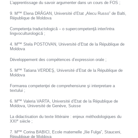
L’apprentissage du savoir argumenter dans un cours de FOS ;
me
9. M
Elena DRĂGAN, Université d’Etat „Alecu Russo” de Balti,
République de Moldova
Competenţa traductologică – o supercompetenţă inter/intra
lingvoculturologică ;
me
4. M
Stela POSTOVAN, Université d’Etat de la République de
Moldova
Développement des compétences d’expression orale ;
me
5. M
Tatiana VERDEŞ, Université d’Etat de la République de
Moldova
Formarea competenţei de comprehensiune şi interpretare a
textului ;
me
6. M
Valeria VARTA, Université d’Etat de la République de
Moldova, Université de Genève, Suisse
La didactisation du texte littéraire : enjeux méthodologiques du
e
XXI
siècle ;
me
7. M
Corina BABICI, Ecole maternelle „Ilie Fulga”, Stauceni,
République de Moldova