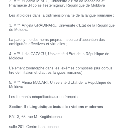
2. M
Eugenia MINCU, Université d’Etat de Médecine et
Pharmacie „Nicolae Testemiţanu”, République de Moldova
Les afixoïdes dans la tridimensionnalité de la langue roumaine ;
me
3. M
Angela GRĂDINARU, Université d’Etat de la République
de Moldova
La paronymie des noms propres – source d’apparition des
ambiguïtés effectives et virtuelles ;
me
4. M
Lidia CAZACU, Université d’Etat de la République de
Moldova
L’élément zoomorphe dans les lexèmes composés (sur corpus
tiré de l’ italien et d’autres langues romanes) ;
me
5. M
Aliona MACARI, Université d’Etat de la République de
Moldova
Les formants néopréfixoïdaux en français.
Section II : Linguistique textuelle : visions modernes
Bât. 3, 65, rue M. Kogălniceanu
salle 201, Centre francophone