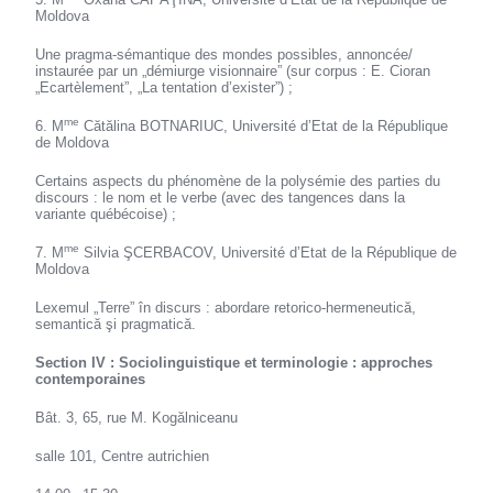
Moldova
Une pragma-sémantique des mondes possibles, annoncée/
instaurée par un „démiurge visionnaire” (sur corpus : E. Cioran
„Ecartèlement”, „La tentation d’exister”) ;
me
6. M
Cătălina BOTNARIUC, Université d’Etat de la République
de Moldova
Certains aspects du phénomène de la polysémie des parties du
discours : le nom et le verbe (avec des tangences dans la
variante québécoise) ;
me
7. M
Silvia ŞCERBACOV, Université d’Etat de la République de
Moldova
Lexemul „Terre” în discurs : abordare retorico-hermeneutică,
semantică şi pragmatică.
Section IV : Sociolinguistique et terminologie : approches
contemporaines
Bât. 3, 65, rue M. Kogălniceanu
salle 101, Centre autrichien