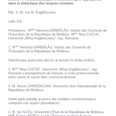
dans la didactique des langues romanes
Bât. 3, 65, rue M. Kogălniceanu
salle 316
me
Présidence : M
Veronica GĂRBĂLĂU, Institut des Sciences de
me
l’Education de la République de Moldova, M
Nina CUCIUC,
Université „Mihai Kogălniceanu”, Iaşi, Romanie
me
1. M
Veronica GĂRBĂLĂU, Institut des Sciences de
l’Education de la République de Moldova
Valorificarea aspectului afectiv al textului în limba străină ;
me
2. M
Nina CUCIUC, Université „Mihai Kogălniceanu”, Iaşi,
Romanie L’enseignement du français à visée professionnelle :
entre savoir et savoir faire communicationnel ;
3. M. Alexei CHIRDEACHIN, Université Libre Internationale de la
République de Moldova
Unele particularităţi acustice ale unităţilor monofonematice
compuse sub aspect glotodidactic ;
4. M. Ion GUŢU, Université d’Etat de la République de Moldova,
me
M
Tatiana PETCU, Lycée Théorique roumain-français