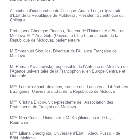
Allocution d’inauguration du Colloque- Anatol Lenţa (Université
d’Etat de la République de Moldova) , Président Scientifique du
Colloque.
Professeur Gheorghe Ciocanu, Recteur de l’Université d’Etat de
me
Moldova M
Ana Guţu (Université Libre Internationale de la
République de Moldova), parlementaire
M Emmanuel Skoulios, Directeur de l’Alliance Française de
Moldova
M. Roman Kwiatkowski, responsable de l’Antenne de Moldova de
l’Agence universitaire de la Francophonie, en Europe Centrale et
Orientale
me
M
Ludmila Zbant, doyenne, Faculté des Langues et Littératures
Etrangères, Université d’Etat de la République de Moldova
me
M
Cristina Enicov, vice-présidente de l’Association des
Professeurs de Français de Moldova
me
M
Nina Cuciuc, Université « M. Kogălniceanu » de Iaşi,
Roumanie
me
M
Liliana Gheorghita, Université d’Etat « Alecu Russo » de
Bălţi, Moldova