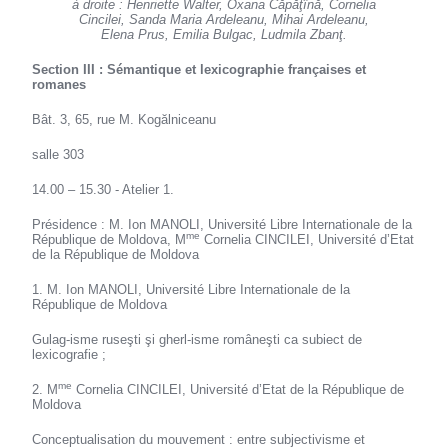
à droite : Henriette Walter, Oxana Căpăţînă, Cornelia
Cincilei, Sanda Maria Ardeleanu, Mihai Ardeleanu,
Elena Prus, Emilia Bulgac, Ludmila Zbanţ.
Section III : Sémantique et lexicographie françaises et
romanes
Bât. 3, 65, rue M. Kogălniceanu
salle 303
14.00 – 15.30 - Atelier 1.
Présidence : M. Ion MANOLI, Université Libre Internationale de la
me
République de Moldova, M
Cornelia CINCILEI, Université d’Etat
de la République de Moldova
1. M. Ion MANOLI, Université Libre Internationale de la
République de Moldova
Gulag-isme ruseşti şi gherl-isme româneşti ca subiect de
lexicografie ;
me
2. M
Cornelia CINCILEI, Université d’Etat de la République de
Moldova
Conceptualisation du mouvement : entre subjectivisme et