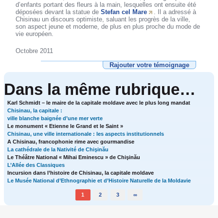
d’enfants portant des fleurs à la main, lesquelles ont ensuite été
déposées devant la statue de
Stefan cel Mare
. Il a adressé à
Chisinau un discours optimiste, saluant les progrès de la ville,
son aspect jeune et moderne, de plus en plus proche du mode de
vie européen.
Octobre 2011
Rajouter votre témoignage
Dans la même rubrique…
Karl Schmidt – le maire de la capitale moldave avec le plus long mandat
Chisinau, la capitale :
ville blanche baignée d’une mer verte
Le monument « Etienne le Grand et le Saint »
Chisinau, une ville internationale : les aspects institutionnels
A Chisinau, francophonie rime avec gourmandise
La cathédrale de la Nativité de Chişinău
Le Théâtre National « Mihai Eminescu » de Chişinău
L’Allée des Classiques
Incursion dans l’histoire de Chisinau, la capitale moldave
Le Musée National d’Ethnographie et d’Histoire Naturelle de la Moldavie
1
2
3
∞