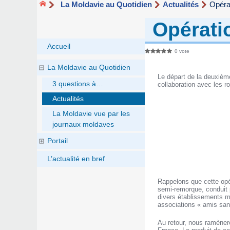
La Moldavie au Quotidien
Actualités
Opérat
Opérati
Accueil
0 vote
La Moldavie au Quotidien
Le départ de la deuxième
3 questions à…
collaboration avec les r
Actualités
La Moldavie vue par les
journaux moldaves
Portail
L’actualité en bref
Rappelons que cette opér
semi-remorque, conduit p
divers établissements mo
associations « amis sans
Au retour, nous ramènero