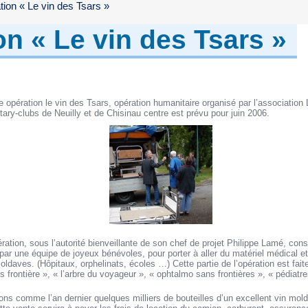
ion « Le vin des Tsars »
on « Le vin des Tsars »
 opération le vin des Tsars, opération humanitaire organisé par l’association
otary-clubs de Neuilly et de Chisinau centre est prévu pour juin 2006.
ation, sous l’autorité bienveillante de son chef de projet Philippe Lamé, cons
ar une équipe de joyeux bénévoles, pour porter à aller du matériel médical et
ldaves. (Hôpitaux, orphelinats, écoles …) Cette partie de l’opération est fait
 frontière », « l’arbre du voyageur », « ophtalmo sans frontières », « pédiatre
ns comme l’an dernier quelques milliers de bouteilles d’un excellent vin mol