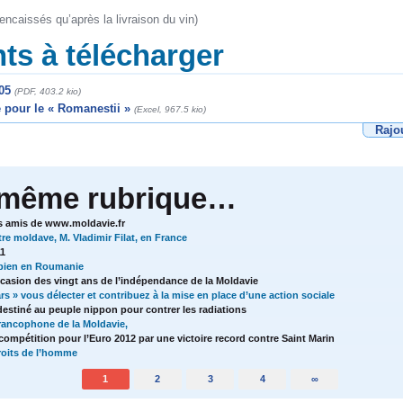
ncaissés qu’après la livraison du vin)
s à télécharger
05
(PDF, 403.2 kio)
pour le « Romanestii »
(Excel, 967.5 kio)
Rajo
 même rubrique…
s amis de www.moldavie.fr
tre moldave, M. Vladimir Filat, en France
11
bien en Roumanie
ccasion des vingt ans de l’indépendance de la Moldavie
ars » vous délecter et contribuez à la mise en place d’une action sociale
estiné au peuple nippon pour contrer les radiations
francophone de la Moldavie,
ompétition pour l’Euro 2012 par une victoire record contre Saint Marin
droits de l’homme
1
2
3
4
∞