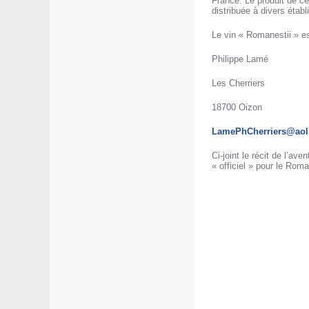
France. Le produit de ce
distribuée à divers éta
Le vin « Romanestii » e
Philippe Lamé
Les Cherriers
18700 Oizon
LamePhCherriers@ao
Ci-joint le récit de l’a
« officiel » pour le Roma