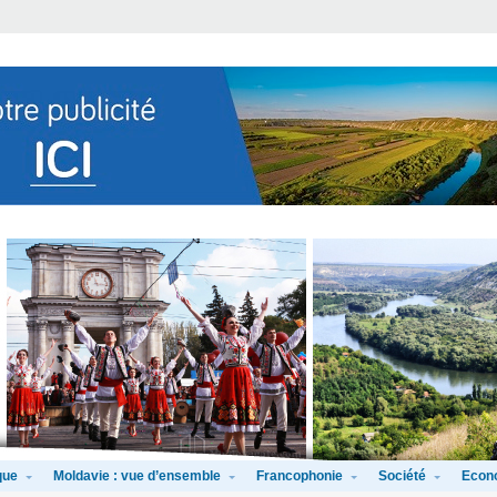
que
Moldavie : vue d’ensemble
Francophonie
Société
Econ