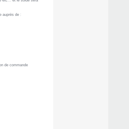
e etc… et le solde sera
e auprès de :
n bon de commande