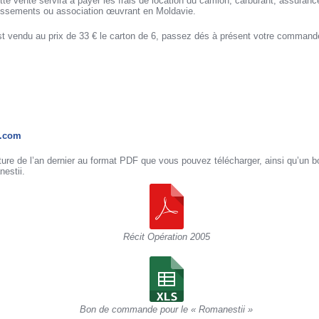
tte vente servira à payer les frais de location du camion, carburant, assuranc
blissements ou association œuvrant en Moldavie.
st vendu au prix de 33 € le carton de 6, passez dés à présent votre command
l.com
venture de l’an dernier au format PDF que vous pouvez télécharger, ainsi qu’u
nestii.
Récit Opération 2005
Bon de commande pour le « Romanestii »