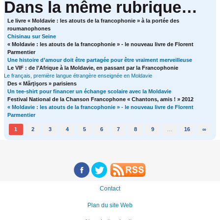
Dans la même rubrique…
Le livre « Moldavie : les atouts de la francophonie » à la portée des
roumanophones
Chisinau sur Seine
« Moldavie : les atouts de la francophonie » - le nouveau livre de Florent
Parmentier
Une histoire d’amour doit être partagée pour être vraiment merveilleuse
Le VIF : de l’Afrique à la Moldavie, en passant par la Francophonie
Le français, première langue étrangère enseignée en Moldavie
Des « Mărţişors » parisiens
Un tee-shirt pour financer un échange scolaire avec la Moldavie
Festival National de la Chanson Francophone « Chantons, amis ! » 2012
« Moldavie : les atouts de la francophonie » - le nouveau livre de Florent
Parmentier
1
2
3
4
5
6
7
8
9
…
16
∞
Contact
Plan du site Web