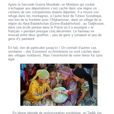
Après la Seconde Guerre Mondiale, un Moldave qui voulait
s’échapper aux déportations s’est caché dans une région où …
certains de ses compatriotes étaient déportés. Il a trouvé son
refuge dans les montagnes, à l’autre bout de l’Union Soviétique,
non loin de la frontière avec l’Afghanistan, dans un village de la
région du Haut-Badakhchan (
Gorno-Badakhshan
) , au Tadjikistan,
dans une école perdue dans le Pamir où il a enseigné « le
français » pendant presque cinq décennies. Le hameau se
trouvait entre deux gouffres – peu de gens y venaient et peu de
gens d’y partaient.
En fait, rien de particulier jusqu’ici ! On connaît d’autres cas
similaires – des Estoniens ou Arméniens se sont cachés dans
des villages moldaves. Mais l’inventivité de notre héros fut sans
égal.
… En pleine période de restructuration soviétique, un Tadjik (ou