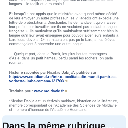
langues – le tadjik et le roumain !
Et lorsqu’ils ont appris que le ministère avait quand même décidé
de leur envoyer un autre professeur, les villageois ont expédie une
lettre de protestation à Douchanbé. Ils demandaient qu’on laisse
leur professeur travailler, car ils ne voulaient pas « d’autre langue
française ». Ils motivaient qu’ils maitrisaient suffisamment bien la
langue qu’il leur avait enseignée pour pouvoir aider leurs enfants à
faire leurs devoirs. Or, ils n’auraient pas pu le faire, si les élèves
commençaient à apprendre une autre langue.
… Quelque part, dans le Pamir, les plus hautes montagnes
d’Asie, dans un petit hameau perdu parmi les rochers, on parle
roumain.
Histoire racontée par Nicolae Dabija*, publiée sur
http://www.cotidianul.ro/intr-o-localitate-din-muntii-pamir-se-
vorbeste-limba-romana-121766/
Traduite pour
www.moldavie.fr
*Nicolae Dabija est un écrivain moldave, historien de la littérature,
membre correspondant de l’Académie des Sciences de Moldavie
et membre d’honneur de l’Académie Roumaine.
Dans la même rubrique…