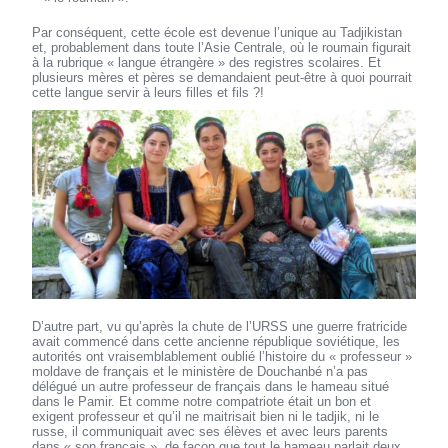
Par conséquent, cette école est devenue l’unique au Tadjikistan
et, probablement dans toute l’Asie Centrale, où le roumain figurait
à la rubrique « langue étrangère » des registres scolaires. Et
plusieurs mères et pères se demandaient peut-être à quoi pourrait
cette langue servir à leurs filles et fils ?!
D’autre part, vu qu’après la chute de l’URSS une guerre fratricide
avait commencé dans cette ancienne république soviétique, les
autorités ont vraisemblablement oublié l’histoire du « professeur »
moldave de français et le ministère de Douchanbé n’a pas
délégué un autre professeur de français dans le hameau situé
dans le Pamir. Et comme notre compatriote était un bon et
exigent professeur et qu’il ne maitrisait bien ni le tadjik, ni le
russe, il communiquait avec ses élèves et avec leurs parents
dans « son français », de façon que tout le hameau parlait deux