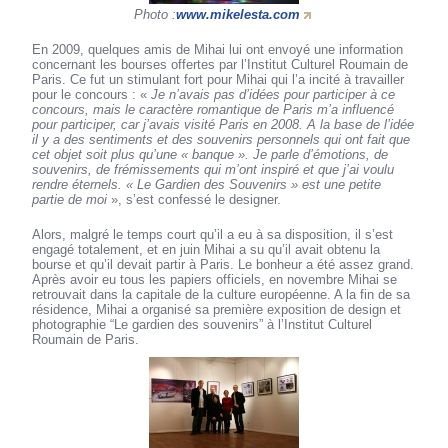
Photo :
www.mikelesta.com
En 2009, quelques amis de Mihai lui ont envoyé une information
concernant les bourses offertes par l’Institut Culturel Roumain de
Paris. Ce fut un stimulant fort pour Mihai qui l’a incité à travailler
pour le concours : «
Je n’avais pas d’idées pour participer à ce
concours, mais le caractère romantique de Paris m’a influencé
pour participer, car j’avais visité Paris en 2008. A la base de l’idée
il y a des sentiments et des souvenirs personnels qui ont fait que
cet objet soit plus qu’une « banque ». Je parle d’émotions, de
souvenirs, de frémissements qui m’ont inspiré et que j’ai voulu
rendre éternels. « Le Gardien des Souvenirs » est une petite
partie de moi
», s’est confessé le designer.
Alors, malgré le temps court qu’il a eu à sa disposition, il s’est
engagé totalement, et en juin Mihai a su qu’il avait obtenu la
bourse et qu’il devait partir à Paris. Le bonheur a été assez grand.
Après avoir eu tous les papiers officiels, en novembre Mihai se
retrouvait dans la capitale de la culture européenne. A la fin de sa
résidence, Mihai a organisé sa première exposition de design et
photographie “Le gardien des souvenirs” à l’Institut Culturel
Roumain de Paris.