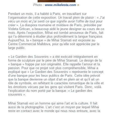
Photo :
www.mikelesta.com
Pendant un mois, il a habité à Paris, en travaillant sur
l’organisation de cette exposition. Un travail plein de plaisir : «
J’ai
vécu un mois et j’ai senti ce que signifie avoir l’offre de tout pour
créer
». La diaspora roumaine et moldave de Paris, présidée par
Violeta Gritcan, a beaucoup aidé le jeune designer au cours de ce
mois. Après l’exposition, Mihai est tombé amoureux de Paris, fait
qui l’a déterminé à étudier plus profondément la langue française.
Aujourd’hui, la « banque » de Mihai Stamati est exposée au
Centre Commercial Malldova, pour qu’elle soit appréciée par le
large public.
« Le Gardien des Souvenirs » a été exécuté intégralement en
forme de sculpture par le père de Mihai Stamati. Le design de la
« banque » frappe par son originalité. Elle rappelle l’amour et la
passion. Pour que ce projet soit plus compréhensible, Mihai a
expliqué que « Le Gardien des Souvenirs » représente le concept
d’une banque pour les lieux publics de Paris. Cette idée prévoit
que la banque devienne un objet d’art en plein air et qu’il ait un
rôle de symbole, en reflétant le caractère romantique de la ville et
les émotions vécues par les gens qui visitent Paris. Donc, voilà
l’explication du nom porté par la banque :« Le gardien des
souvenirs ».
Mihai Stamati est un homme qui aime l’art et la culture. Il fait
aussi de la photographie. L’art c’est un moyen par lequel Mihai
reste en contact avec le monde qui nous nous entoure, avec la