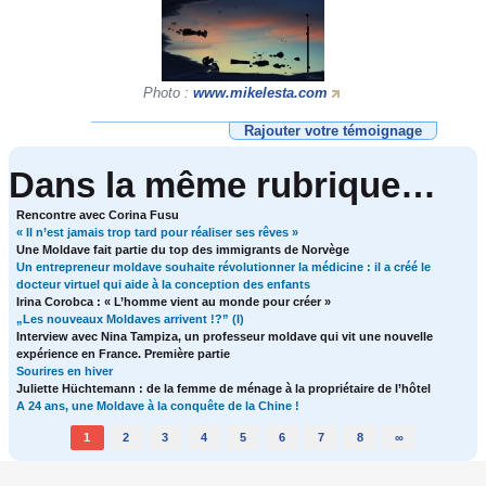
Photo :
www.mikelesta.com
Rajouter votre témoignage
Dans la même rubrique…
Rencontre avec Corina Fusu
« Il n’est jamais trop tard pour réaliser ses rêves »
Une Moldave fait partie du top des immigrants de Norvège
Un entrepreneur moldave souhaite révolutionner la médicine : il a créé le
docteur virtuel qui aide à la conception des enfants
Irina Corobca : « L’homme vient au monde pour créer »
„Les nouveaux Moldaves arrivent !?” (I)
Interview avec Nina Tampiza, un professeur moldave qui vit une nouvelle
expérience en France. Première partie
Sourires en hiver
Juliette Hüchtemann : de la femme de ménage à la propriétaire de l’hôtel
A 24 ans, une Moldave à la conquête de la Chine !
1
2
3
4
5
6
7
8
∞