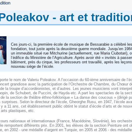
dition
Poleakov - art et traditi
Ces jours-ci, la première école de musique de Bessarabie a célébré le
fondation, tout juste après la deuxième guerre mondiale. Jusqu’en 1984,
un immeuble situé rue Mitchurine (actuellement, rue Maria Ciubotari), 
l’édifice du Ministère de l’Agriculture. Après avoir été « invités à passe
bâtiment, près du cirque, les professeurs ont travaillé, après les leçons
nouveau siège de l’école.
s porte le nom de Valeriu Poleakov. A l’occasion du 60-ième anniversaire de l’é
oncert grandiose avec la participation de l‘Orchestre de Chambre, du Chœur d
de la troupe d’accordéonistes, et d’autres. Les jeunes musiciens vont interpr
pin, de Schubert, de Puccini, de Hayda etc. A part les spectacles de la sect
e la section de théâtre éthno-folklorique « La danse des coucous » (dirigé par
es surprises. Selon le directeur de l’école, Gheorghe Rusu, en 1947, l’école ava
l y a 11 ans, cet établissement public obtint le statut d’école d’arts et de nouv
arts plastiques, etc.
urs nationaux et internationaux (France, Macédoine, Slovénie), les orchestr
ole remportent différents prix. En 2001, les élèves de la section Peinture ont 
lie, en 2002 - une médaille d’argent en Turquie, en 2005 et 2006 - des médaill