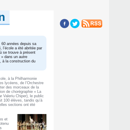
on
s 60 années depuis sa
 l’école a été abritée par
où se trouve à présent
r » dans un autre
, à la construction du
cole, à la Philharmonie
es lycéens, de l’Orchestre
éter des morceaux de la
ion de chorégraphie « La
 Valeriu Chiper), le public
it 100 élèves, tandis qu’à
elles sections ont été
es et
obtenu
es