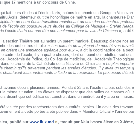
nsi que 17 mentions à un concours de Chine.
qui fait leurs études à l’école d’arts, notons les chanteurs Georgeta Voinovan 
itru Acris, détenteur du titre honorifique de maître en arts, la chanteurse Dian
iplômés de notre école travaillent maintenant au sein des orchestres profess
s de l’école ont poursuivi leurs études au Collège de Musique « Stefan Neaga
de l’école d’arts est une fête non seulement pour la ville de Chisinau
», a dit
e la section Théâtre ont au moins un parent immigré. Beaucoup d’entre nos an
rtie des orchestres d’Italie. «
Les parents de la plupart de mes élèves travaill
 en créant une ambiance agréable pour eux
», a dit la coordinatrice de la sec
le cadre de l’école, il y a quatre chœurs, dont un réunit des adultes, soit de
e l’Académie de Police, du Collège de médicine, de l’Académie Théologique.
 dans le chœur de la Cathédrale de la Nativité de Chisinau. «
Le plus importan
 le chemin qu’ils traversent pendant les années d’études. Il y avait un temps qu
s chauffaient leurs instruments à l’aide de la respiration. Le processus d’étud
est avariée depuis plusieurs années. Pendant 23 ans l’école n’a pas subi des ré
est la même situation. Les élèves ne disposent que des salles de classes où il
rs disent que cet édifice est construit dans un endroit ou il y a eu un marais
té visitée par des représentants des autorités locales. Un devis des travaux 
uvernement à cette portée a été publiée dans « Monitorul Oficial » l’année pa
Deleu, publié sur
www.flux.md
, traduit par Nelu Ivascu élève en X-ième