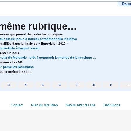
Rajo
 même rubrique…
rtuoses qui jouent de toutes les musiques
eur amour pour la musique traditionnelle moldave
alifiés dans la finale de « Eurovision 2010 »
umentiste à l’esprit ouvert
anter le bois
e star de Moldavie - prêt à conquérir le monde de la musique …
passion chez VW
e” parmi les Roumains
teuse perfectionniste
3
4
5
6
7
8
9
…
Contact
Plan du site Web
NewsLetter du site
Définitions