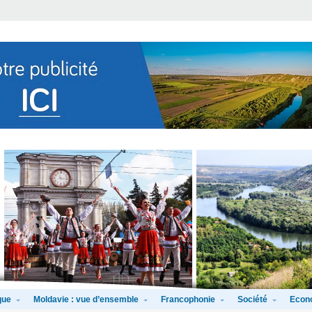
que
Moldavie : vue d’ensemble
Francophonie
Société
Econ