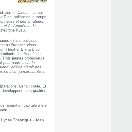
et Cornel Dascal, l’acteur
a Ples, soliste de la troupe
ionnelles et des amateurs.
 » et à l’Académie de
 Gheorghe Rusu.
ciens élèves ont aussi
ent à l’étranger. Nous
tion Théâtre, Elena Bivol.
s étudiants de l’Académie
 Trois jeunes professeurs
t pour nous, c’est le
and l’édifice n’était pas
es ne s’est jamais arrêté
»,
parations. Le toit coule. Et
s développent leurs qualités
.
de réparation capitale a été
ssée.
, Lycée Théorique « Ioan