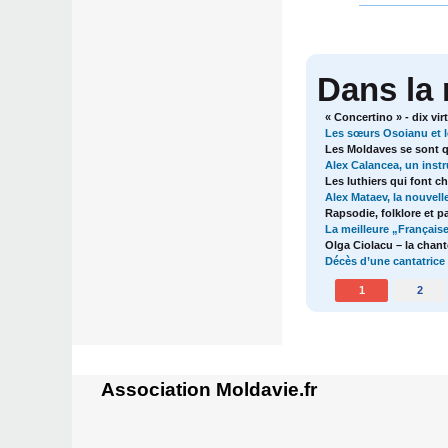
Dans la
« Concertino » - dix vi
Les sœurs Osoianu et l
Les Moldaves se sont qu
Alex Calancea, un instr
Les luthiers qui font ch
Alex Mataev, la nouvell
Rapsodie, folklore et 
La meilleure „Français
Olga Ciolacu – la chan
Décès d’une cantatrice
1
2
Association Moldavie.fr