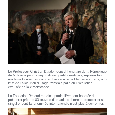
Le Professeur Christian Daudel, consul honoraire de la République
de Moldavie pour la région Auvergne-Rhône-Alpes, représentant
madame Corina Calugaru, ambassadrice de Moldavie à Paris, a lu
le texte l’allocution d’usage transmis par Son Excellence,
excusée en la circonstance.
La Fondation Renaud est ainsi particulièrement honorée de
présenter près de 80 œuvres d’un artiste si rare, si complet et si
singulier dont la renommée internationale n’est plus à démontrer.