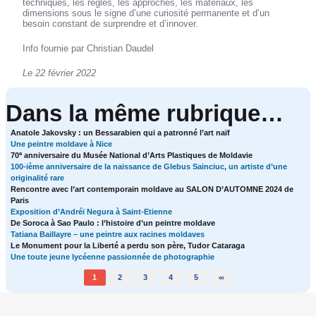
techniques, les règles, les approches, les matériaux, les
dimensions sous le signe d’une curiosité permanente et d’un
besoin constant de surprendre et d’innover.
Info fournie par Christian Daudel
Le 22 février 2022
Dans la même rubrique…
Anatole Jakovsky : un Bessarabien qui a patronné l’art naïf
Une peintre moldave à Nice
e
70
anniversaire du Musée National d’Arts Plastiques de Moldavie
100-ième anniversaire de la naissance de Glebus Sainciuc, un artiste d’une
originalité rare
Rencontre avec l’art contemporain moldave au SALON D’AUTOMNE 2024 de
Paris
Exposition d’Andréï Negura à Saint-Etienne
De Soroca à Sao Paulo : l’histoire d’un peintre moldave
Tatiana Baillayre – une peintre aux racines moldaves
Le Monument pour la Liberté a perdu son père, Tudor Cataraga
Une toute jeune lycéenne passionnée de photographie
1
2
3
4
5
∞