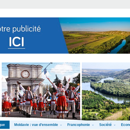
Moldavie : vue d’ensemble
Francophonie
Société
Econ
que