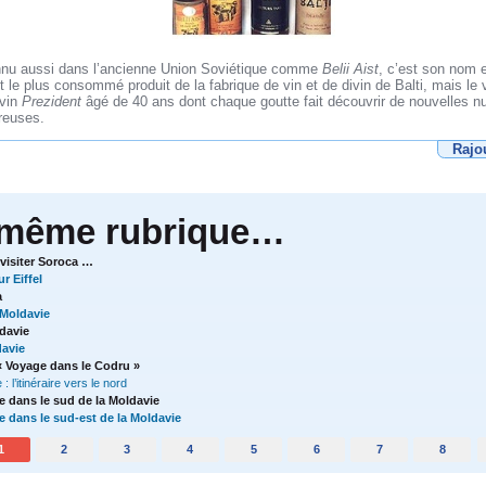
nu aussi dans l’ancienne Union Soviétique comme
Belii Aist
, c’est son nom 
et le plus consommé produit de la fabrique de vin et de divin de Balti, mais le
ivin
Prezident
âgé de 40 ans dont chaque goutte fait découvrir de nouvelles 
reuses.
Rajo
 même rubrique…
 visiter Soroca …
r Eiffel
a
 Moldavie
davie
davie
e « Voyage dans le Codru »
: l’itinéraire vers le nord
e dans le sud de la Moldavie
e dans le sud-est de la Moldavie
1
2
3
4
5
6
7
8