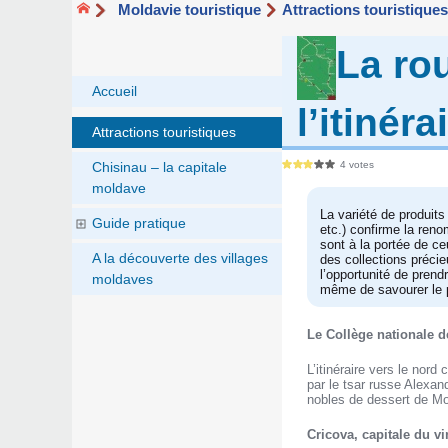
Moldavie touristique
Attractions touristique
La ro
Accueil
l’itinér
Attractions touristiques
4 votes
Chisinau – la capitale
moldave
La variété de produits 
Guide pratique
etc.) confirme la renom
sont à la portée de ce
A la découverte des villages
des collections précie
l’opportunité de pren
moldaves
même de savourer le p
Le Collège nationale de
L’itinéraire vers le nor
par le tsar russe Alexan
nobles de dessert de Mo
Cricova, capitale du v