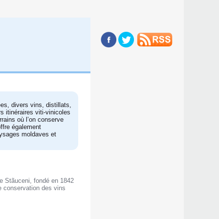
s, divers vins, distillats,
 itinéraires viti-vinicoles
rrains où l’on conserve
offre également
aysages moldaves et
 de Stãuceni, fondé en 1842
de conservation des vins