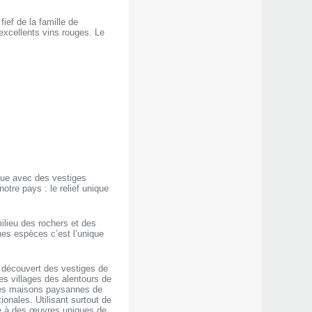
ief de la famille de
excellents vins rouges. Le
que avec des vestiges
otre pays : le relief unique
ilieu des rochers et des
ines espèces c’est l’unique
t découvert des vestiges de
Les villages des alentours de
. Les maisons paysannes de
onales. Utilisant surtout de
 vie à des œuvres uniques de