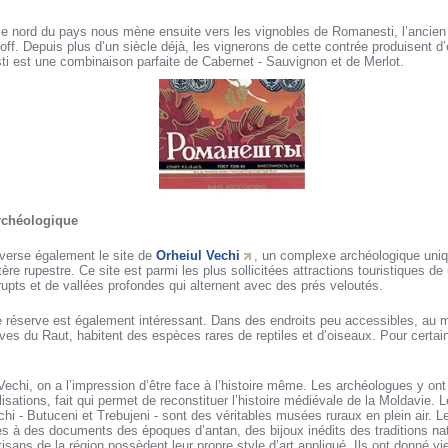
rs le nord du pays nous mène ensuite vers les vignobles de Romanesti, l’ancien f
f. Depuis plus d’un siècle déjà, les vignerons de cette contrée produisent d’
i est une combinaison parfaite de Cabernet - Sauvignon et de Merlot.
archéologique
raverse également le site de
Orheiul Vechi
, un complexe archéologique uni
 rupestre. Ce site est parmi les plus sollicitées attractions touristiques de n
upts et de vallées profondes qui alternent avec des prés veloutés.
e réserve est également intéressant. Dans des endroits peu accessibles, au m
rives du Raut, habitent des espèces rares de reptiles et d’oiseaux. Pour certa
Vechi, on a l’impression d’être face à l’histoire même. Les archéologues y on
lisations, fait qui permet de reconstituer l’histoire médiévale de la Moldavie. 
chi - Butuceni et Trebujeni - sont des véritables musées ruraux en plein air
les à des documents des époques d’antan, des bijoux inédits des traditions nati
artisans de la région possèdent leur propre style d’art appliqué. Ils ont donné