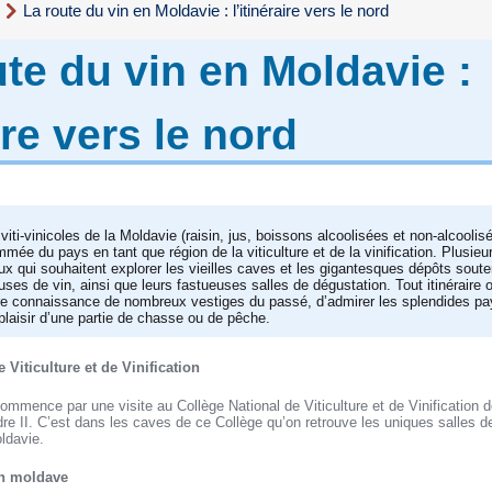
s
La route du vin en Moldavie : l’itinéraire vers le nord
ute du vin en Moldavie :
aire vers le nord
viti-vinicoles de la Moldavie (raisin, jus, boissons alcoolisées et non-alcoolisée
mée du pays en tant que région de la viticulture et de la vinification. Plusieurs
ux qui souhaitent explorer les vieilles caves et les gigantesques dépôts soute
uses de vin, ainsi que leurs fastueuses salles de dégustation. Tout itinéraire 
dre connaissance de nombreux vestiges du passé, d’admirer les splendides p
laisir d’une partie de chasse ou de pêche.
 Viticulture et de Vinification
d commence par une visite au Collège National de Viticulture et de Vinification
dre II. C’est dans les caves de ce Collège qu’on retrouve les uniques salles 
ldavie.
in moldave