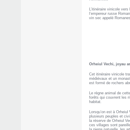
L’itinéraire vinicole ve
l’empereur russe Romanof
vin sec appelé Romanest
Orheiul Vechi, joyau 
Cet itinéraire vinicole t
médiévaux et un monastère
est formé de rochers abr
Le règne animal de cett
forêts qui couvrent les 
habitat.
Lorsqu’on est à Orheiul 
plusieurs peuples et civi
la réserve de Orheiul Ve
ces villages sont pareil
la pierre naturelle, les 