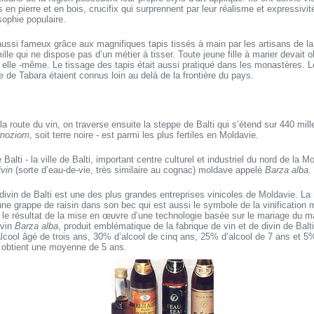
es en pierre et en bois, crucifix qui surprennent par leur réalisme et expressivi
osophie populaire.
aussi fameux grâce aux magnifiques tapis tissés à main par les artisans de la r
lle qui ne dispose pas d’un métier à tisser. Toute jeune fille à marier devait 
r elle -même. Le tissage des tapis était aussi pratiqué dans les monastères. 
de Tabara étaient connus loin au delà de la frontière du pays.
 la route du vin, on traverse ensuite la steppe de Balti qui s’étend sur 440 mil
rnoziom
, soit terre noire - est parmi les plus fertiles en Moldavie.
alti - la ville de Balti, important centre culturel et industriel du nord de la M
ivin
(sorte d’eau-de-vie, très similaire au cognac) moldave appelé
Barza alba
.
 divin de Balti est une des plus grandes entreprises vinicoles de Moldavie. La
ne grappe de raisin dans son bec qui est aussi le symbole de la vinification 
t le résultat de la mise en œuvre d’une technologie basée sur le mariage du mat
ivin
Barza alba
, produit emblématique de la fabrique de vin et de divin de Balti, 
cool âgé de trois ans, 30% d’alcool de cinq ans, 25% d’alcool de 7 ans et 5%
 obtient une moyenne de 5 ans.