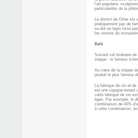
l’art populaire -sculptur
particularités de la phil
Le district de Orhei est 
pratiquement pas de fami
sa dot un tapis tissé pa
les nonnes du monastère 
Balti
Suivant cet itinéraire de
steppe - le fameux
tche
Au cœur de la steppe de B
produit le plus fameux
d
La fabrique de vin et de
est une cigogne tenant u
cette fabrique de vin es
âges. Par exemple, le d
combinaison de 40% d’al
à cette combinaison, on