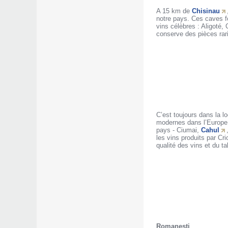
A 15 km de
Chisinau
notre pays. Ces caves f
vins célèbres : Aligoté,
conserve des pièces rari
C’est toujours dans la l
modernes dans l’Europe de
pays - Ciumai,
Cahul
les vins produits par Cr
qualité des vins et du ta
Romanesti