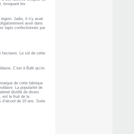
té, évoquant les
égion. Jadis, il n’y avait
obligatoirement avoir dans
Les tapis confectionnés par
le hectares. Le sol de cette
oldavie. C’est à Balti qu’on
 marque de cette fabrique
moldave. La popularité de
ériel distillé de divers
est le fruit de la
 d’alcool de 10 ans. Suite