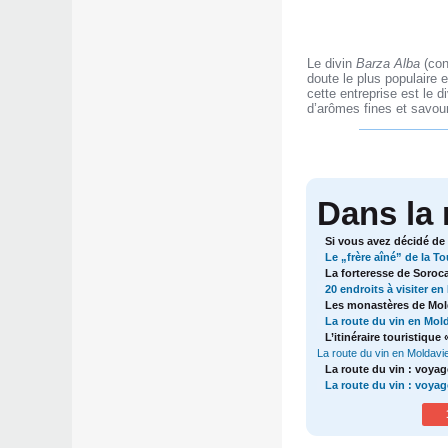
Le divin
Barza Alba
(con
doute le plus populaire 
cette entreprise est le d
d’arômes fines et savou
Dans la
Si vous avez décidé de
Le „frère aîné” de la Tou
La forteresse de Soroc
20 endroits à visiter en
Les monastères de Mol
La route du vin en Mol
L’itinéraire touristiqu
La route du vin en Moldavie 
La route du vin : voyag
La route du vin : voyag