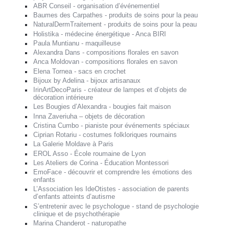
ABR Conseil - organisation d’événementiel
Baumes des Carpathes - produits de soins pour la peau
NaturalDermTraitement - produits de soins pour la peau
Holistika - médecine énergétique - Anca BIRI
Paula Muntianu - maquilleuse
Alexandra Dans - compositions florales en savon
Anca Moldovan - compositions florales en savon
Elena Tornea - sacs en crochet
Bijoux by Adelina - bijoux artisanaux
IrinArtDecoParis - créateur de lampes et d’objets de
décoration intérieure
Les Bougies d’Alexandra - bougies fait maison
Inna Zaveriuha – objets de décoration
Cristina Cumbo - pianiste pour événements spéciaux
Ciprian Rotariu - costumes folkloriques roumains
La Galerie Moldave à Paris
EROL Asso - École roumaine de Lyon
Les Ateliers de Corina - Éducation Montessori
EmoFace - découvrir et comprendre les émotions des
enfants
L’Association les IdeOtistes - association de parents
d’enfants atteints d’autisme
S’entretenir avec le psychologue - stand de psychologie
clinique et de psychothérapie
Marina Chanderot - naturopathe