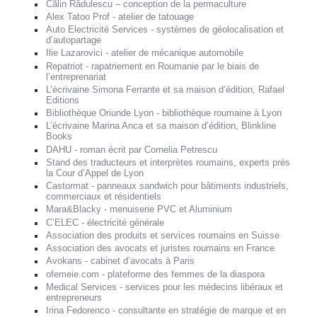
Călin Rădulescu – conception de la permaculture
Alex Tatoo Prof - atelier de tatouage
Auto Electricité Services - systèmes de géolocalisation et
d’autopartage
Ilie Lazarovici - atelier de mécanique automobile
Repatriot - rapatriement en Roumanie par le biais de
l’entreprenariat
L’écrivaine Simona Ferrante et sa maison d’édition, Rafael
Editions
Bibliothèque Oriunde Lyon - bibliothèque roumaine à Lyon
L’écrivaine Marina Anca et sa maison d’édition, Blinkline
Books
DAHU - roman écrit par Cornelia Petrescu
Stand des traducteurs et interprètes roumains, experts près
la Cour d’Appel de Lyon
Castormat - panneaux sandwich pour bâtiments industriels,
commerciaux et résidentiels
Mara&Blacky - menuiserie PVC et Aluminium
C’ELEC - électricité générale
Association des produits et services roumains en Suisse
Association des avocats et juristes roumains en France
Avokans - cabinet d’avocats à Paris
ofemeie.com - plateforme des femmes de la diaspora
Medical Services - services pour les médecins libéraux et
entrepreneurs
Irina Fedorenco - consultante en stratégie de marque et en