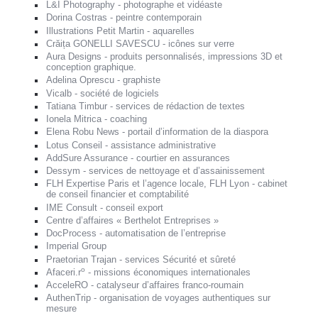
L&I Photography - photographe et vidéaste
Dorina Costras - peintre contemporain
Illustrations Petit Martin - aquarelles
Crăița GONELLI SAVESCU - icônes sur verre
Aura Designs - produits personnalisés, impressions 3D et
conception graphique.
Adelina Oprescu - graphiste
Vicalb - société de logiciels
Tatiana Timbur - services de rédaction de textes
Ionela Mitrica - coaching
Elena Robu News - portail d’information de la diaspora
Lotus Conseil - assistance administrative
AddSure Assurance - courtier en assurances
Dessym - services de nettoyage et d’assainissement
FLH Expertise Paris et l’agence locale, FLH Lyon - cabinet
de conseil financier et comptabilité
IME Consult - conseil export
Centre d’affaires « Berthelot Entreprises »
DocProcess - automatisation de l’entreprise
Imperial Group
Praetorian Trajan - services Sécurité et sûreté
o
Afaceri.r
- missions économiques internationales
AcceleRO - catalyseur d’affaires franco-roumain
AuthenTrip - organisation de voyages authentiques sur
mesure