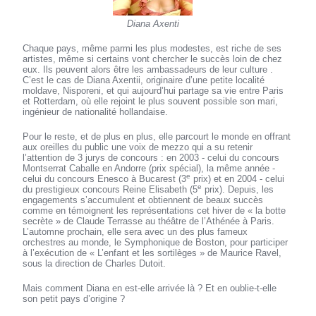
Diana Axenti
Chaque pays, même parmi les plus modestes, est riche de ses
artistes, même si certains vont chercher le succès loin de chez
eux. Ils peuvent alors être les ambassadeurs de leur culture .
C’est le cas de Diana Axentii, originaire d’une petite localité
moldave, Nisporeni, et qui aujourd’hui partage sa vie entre Paris
et Rotterdam, où elle rejoint le plus souvent possible son mari,
ingénieur de nationalité hollandaise.
Pour le reste, et de plus en plus, elle parcourt le monde en offrant
aux oreilles du public une voix de mezzo qui a su retenir
l’attention de 3 jurys de concours : en 2003 - celui du concours
Montserrat Caballe en Andorre (prix spécial), la même année -
e
celui du concours Enesco à Bucarest (3
prix) et en 2004 - celui
e
du prestigieux concours Reine Elisabeth (5
prix). Depuis, les
engagements s’accumulent et obtiennent de beaux succès
comme en témoignent les représentations cet hiver de « la botte
secrète » de Claude Terrasse au théâtre de l’Athénée à Paris.
L’automne prochain, elle sera avec un des plus fameux
orchestres au monde, le Symphonique de Boston, pour participer
à l’exécution de « L’enfant et les sortilèges » de Maurice Ravel,
sous la direction de Charles Dutoit.
Mais comment Diana en est-elle arrivée là ? Et en oublie-t-elle
son petit pays d’origine ?