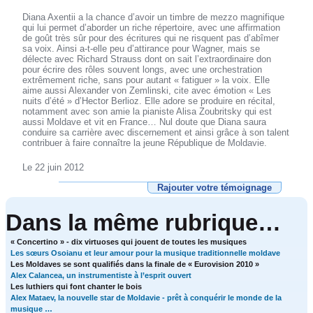
Diana Axentii a la chance d’avoir un timbre de mezzo magnifique
qui lui permet d’aborder un riche répertoire, avec une affirmation
de goût très sûr pour des écritures qui ne risquent pas d’abîmer
sa voix. Ainsi a-t-elle peu d’attirance pour Wagner, mais se
délecte avec Richard Strauss dont on sait l’extraordinaire don
pour écrire des rôles souvent longs, avec une orchestration
extrêmement riche, sans pour autant « fatiguer » la voix. Elle
aime aussi Alexander von Zemlinski, cite avec émotion « Les
nuits d’été » d’Hector Berlioz. Elle adore se produire en récital,
notamment avec son amie la pianiste Alisa Zoubritsky qui est
aussi Moldave et vit en France… Nul doute que Diana saura
conduire sa carrière avec discernement et ainsi grâce à son talent
contribuer à faire connaître la jeune République de Moldavie.
Le 22 juin 2012
Rajouter votre témoignage
Dans la même rubrique…
« Concertino » - dix virtuoses qui jouent de toutes les musiques
Les sœurs Osoianu et leur amour pour la musique traditionnelle moldave
Les Moldaves se sont qualifiés dans la finale de « Eurovision 2010 »
Alex Calancea, un instrumentiste à l’esprit ouvert
Les luthiers qui font chanter le bois
Alex Mataev, la nouvelle star de Moldavie - prêt à conquérir le monde de la
musique …