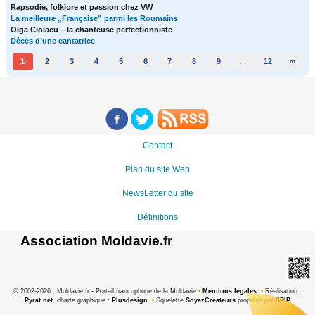
Rapsodie, folklore et passion chez VW
La meilleure „Française” parmi les Roumains
Olga Ciolacu – la chanteuse perfectionniste
Décès d’une cantatrice
1
2
3
4
5
6
7
8
9
…
12
∞
Contact
Plan du site Web
NewsLetter du site
Définitions
Association Moldavie.fr
©
2002-2026 , Moldavie.fr - Portail francophone de la Moldavie
•
Mentions légales
•
Réalisation :
Pyrat.net
, charte graphique :
Plusdesign
•
Squelette
SoyezCréateurs
propulsé par
SPIP