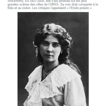
Stockholm). En 1927-1929, elle s’est produite sur les plus
grandes scènes des villes de l’URSS. Sa voix était comparée à la
flûte et au violon. Les critiques l’appelaient « l’Etoile polaire ».