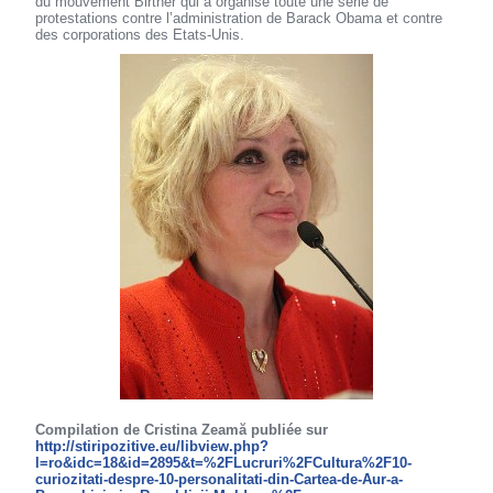
du mouvement Birther qui a organisé toute une série de
protestations contre l’administration de Barack Obama et contre
des corporations des Etats-Unis.
Compilation de Cristina Zeamă publiée sur
http://stiripozitive.eu/libview.php?
l=ro&idc=18&id=2895&t=%2FLucruri%2FCultura%2F10-
curiozitati-despre-10-personalitati-din-Cartea-de-Aur-a-