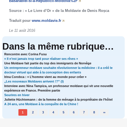
Basarabiei-si-a-Republicii-Moldova%2F
Source : « Le Livre d’Or » de la Moldavie de Denis Roșca
Traduit pour
www.moldavie.fr
Le 11 août 2016
Dans la même rubrique…
Rencontre avec Corina Fusu
« Il n’est jamais trop tard pour réaliser ses rêves »
Une Moldave fait partie du top des immigrants de Norvège
Un entrepreneur moldave souhaite révolutionner la médicine : il a créé le
docteur virtuel qui aide à la conception des enfants
Irina Corobca : « L’homme vient au monde pour créer »
„Les nouveaux Moldaves arrivent !?” (I)
Interview avec Nina Tampiza, un professeur moldave qui vit une nouvelle
expérience en France. Première partie
Sourires en hiver
Juliette Hüchtemann : de la femme de ménage à la propriétaire de l’hôtel
A 24 ans, une Moldave à la conquête de la Chine !
1
2
3
4
5
6
7
8
∞