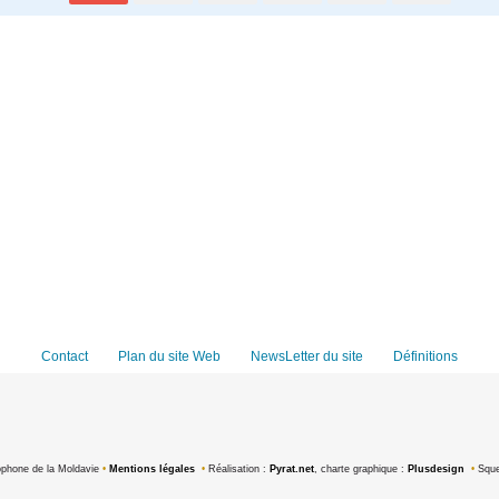
Contact
Plan du site Web
NewsLetter du site
Définitions
ophone de la Moldavie
•
Mentions légales
•
Réalisation :
Pyrat.net
, charte graphique :
Plusdesign
•
Sque