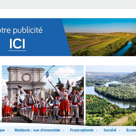
que
Moldavie : vue d’ensemble
Francophonie
Société
Econ