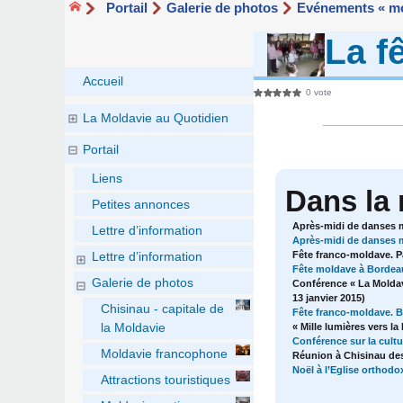
Portail
Galerie de photos
Evénements « mo
La f
Accueil
0 vote
La Moldavie au Quotidien
Portail
Liens
Dans la
Petites annonces
Après-midi de danses mo
Lettre d’information
Après-midi de danses m
Fête franco-moldave. Pa
Lettre d’information
Fête moldave à Bordeau
Galerie de photos
Conférence « La Moldav
13 janvier 2015)
Chisinau - capitale de
Fête franco-moldave. Bo
la Moldavie
« Mille lumières vers la
Conférence sur la cult
Moldavie francophone
Réunion à Chisinau des
Noël à l’Eglise orthod
Attractions touristiques