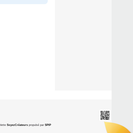
lette
SoyezCréateurs
propulsé par
SPIP