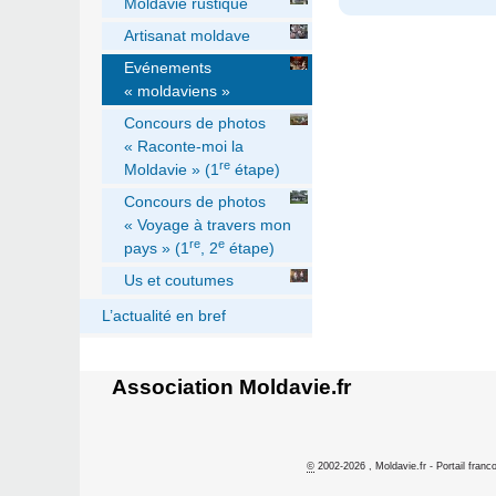
Moldavie rustique
Artisanat moldave
Evénements
« moldaviens »
Concours de photos
« Raconte-moi la
re
Moldavie » (1
étape)
Concours de photos
« Voyage à travers mon
re
e
pays » (1
, 2
étape)
Us et coutumes
L’actualité en bref
Association Moldavie.fr
©
2002-2026 , Moldavie.fr - Portail franc