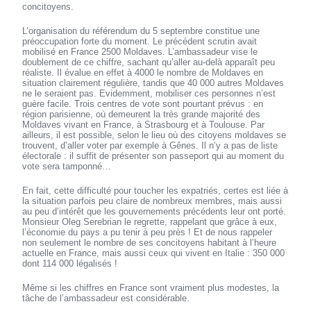
concitoyens.
L’organisation du référendum du 5 septembre constitue une
préoccupation forte du moment. Le précédent scrutin avait
mobilisé en France 2500 Moldaves. L’ambassadeur vise le
doublement de ce chiffre, sachant qu’aller au-delà apparaît peu
réaliste. Il évalue en effet à 4000 le nombre de Moldaves en
situation clairement régulière, tandis que 40 000 autres Moldaves
ne le seraient pas. Evidemment, mobiliser ces personnes n’est
guère facile. Trois centres de vote sont pourtant prévus : en
région parisienne, où demeurent la très grande majorité des
Moldaves vivant en France, à Strasbourg et à Toulouse. Par
ailleurs, il est possible, selon le lieu où des citoyens moldaves se
trouvent, d’aller voter par exemple à Gênes. Il n’y a pas de liste
électorale : il suffit de présenter son passeport qui au moment du
vote sera tamponné…
En fait, cette difficulté pour toucher les expatriés, certes est liée à
la situation parfois peu claire de nombreux membres, mais aussi
au peu d’intérêt que les gouvernements précédents leur ont porté.
Monsieur Oleg Serebrian le regrette, rappelant que grâce à eux,
l’économie du pays a pu tenir à peu près ! Et de nous rappeler
non seulement le nombre de ses concitoyens habitant à l’heure
actuelle en France, mais aussi ceux qui vivent en Italie : 350 000
dont 114 000 légalisés !
Même si les chiffres en France sont vraiment plus modestes, la
tâche de l’ambassadeur est considérable.