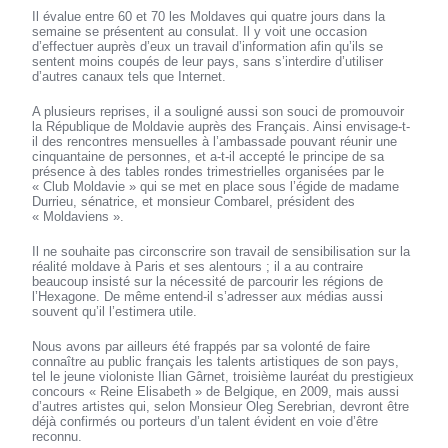
Il évalue entre 60 et 70 les Moldaves qui quatre jours dans la
semaine se présentent au consulat. Il y voit une occasion
d’effectuer auprès d’eux un travail d’information afin qu’ils se
sentent moins coupés de leur pays, sans s’interdire d’utiliser
d’autres canaux tels que Internet.
A plusieurs reprises, il a souligné aussi son souci de promouvoir
la République de Moldavie auprès des Français. Ainsi envisage-t-
il des rencontres mensuelles à l’ambassade pouvant réunir une
cinquantaine de personnes, et a-t-il accepté le principe de sa
présence à des tables rondes trimestrielles organisées par le
« Club Moldavie » qui se met en place sous l’égide de madame
Durrieu, sénatrice, et monsieur Combarel, président des
« Moldaviens ».
Il ne souhaite pas circonscrire son travail de sensibilisation sur la
réalité moldave à Paris et ses alentours ; il a au contraire
beaucoup insisté sur la nécessité de parcourir les régions de
l’Hexagone. De même entend-il s’adresser aux médias aussi
souvent qu’il l’estimera utile.
Nous avons par ailleurs été frappés par sa volonté de faire
connaître au public français les talents artistiques de son pays,
tel le jeune violoniste Ilian Gârnet, troisième lauréat du prestigieux
concours « Reine Elisabeth » de Belgique, en 2009, mais aussi
d’autres artistes qui, selon Monsieur Oleg Serebrian, devront être
déjà confirmés ou porteurs d’un talent évident en voie d’être
reconnu.