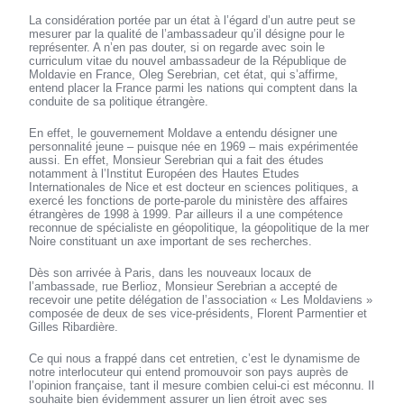
La considération portée par un état à l’égard d’un autre peut se
mesurer par la qualité de l’ambassadeur qu’il désigne pour le
représenter. A n’en pas douter, si on regarde avec soin le
curriculum vitae du nouvel ambassadeur de la République de
Moldavie en France, Oleg Serebrian, cet état, qui s’affirme,
entend placer la France parmi les nations qui comptent dans la
conduite de sa politique étrangère.
En effet, le gouvernement Moldave a entendu désigner une
personnalité jeune – puisque née en 1969 – mais expérimentée
aussi. En effet, Monsieur Serebrian qui a fait des études
notamment à l’Institut Européen des Hautes Etudes
Internationales de Nice et est docteur en sciences politiques, a
exercé les fonctions de porte-parole du ministère des affaires
étrangères de 1998 à 1999. Par ailleurs il a une compétence
reconnue de spécialiste en géopolitique, la géopolitique de la mer
Noire constituant un axe important de ses recherches.
Dès son arrivée à Paris, dans les nouveaux locaux de
l’ambassade, rue Berlioz, Monsieur Serebrian a accepté de
recevoir une petite délégation de l’association « Les Moldaviens »
composée de deux de ses vice-présidents, Florent Parmentier et
Gilles Ribardière.
Ce qui nous a frappé dans cet entretien, c’est le dynamisme de
notre interlocuteur qui entend promouvoir son pays auprès de
l’opinion française, tant il mesure combien celui-ci est méconnu. Il
souhaite bien évidemment assurer un lien étroit avec ses