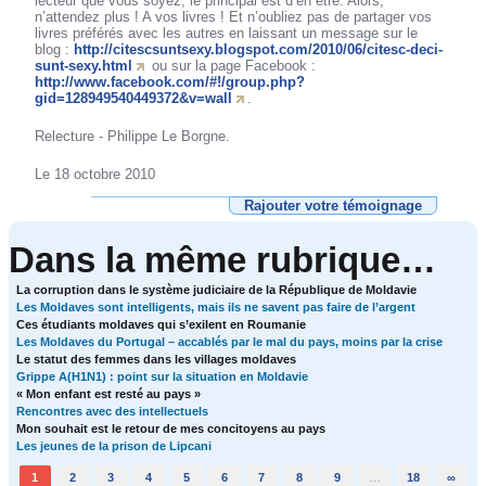
lecteur que vous soyez, le principal est d’en être. Alors,
n’attendez plus ! A vos livres ! Et n’oubliez pas de partager vos
livres préférés avec les autres en laissant un message sur le
blog :
http://citescsuntsexy.blogspot.com/2010/06/citesc-deci-
sunt-sexy.html
ou sur la page Facebook :
http://www.facebook.com/#!/group.php?
gid=128949540449372&v=wall
.
Relecture - Philippe Le Borgne.
Le 18 octobre 2010
Rajouter votre témoignage
Dans la même rubrique…
La corruption dans le système judiciaire de la République de Moldavie
Les Moldaves sont intelligents, mais ils ne savent pas faire de l’argent
Ces étudiants moldaves qui s’exilent en Roumanie
Les Moldaves du Portugal – accablés par le mal du pays, moins par la crise
Le statut des femmes dans les villages moldaves
Grippe A(H1N1) : point sur la situation en Moldavie
« Mon enfant est resté au pays »
Rencontres avec des intellectuels
Mon souhait est le retour de mes concitoyens au pays
Les jeunes de la prison de Lipcani
1
2
3
4
5
6
7
8
9
…
18
∞