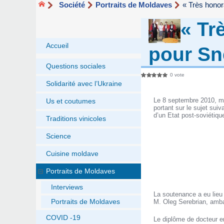
Société
Portraits de Moldaves
« Très honor
« Tr
Accueil
pour Sn
Questions sociales
0 vote
Solidarité avec l’Ukraine
Le 8 septembre 2010, m
Us et coutumes
portant sur le sujet sui
d’un Etat post-soviétiqu
Traditions vinicoles
Science
Cuisine moldave
Portraits de Moldaves
Interviews
La soutenance a eu lieu
Portraits de Moldaves
M. Oleg Serebrian, amb
COVID -19
Le diplôme de docteur en