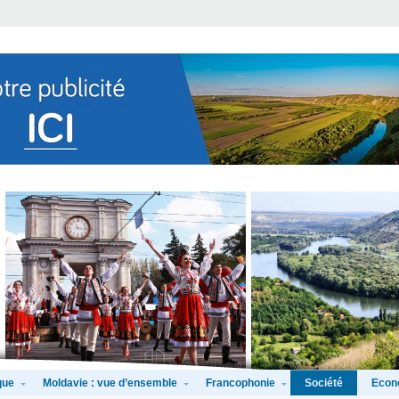
que
Moldavie : vue d’ensemble
Francophonie
Econ
Société