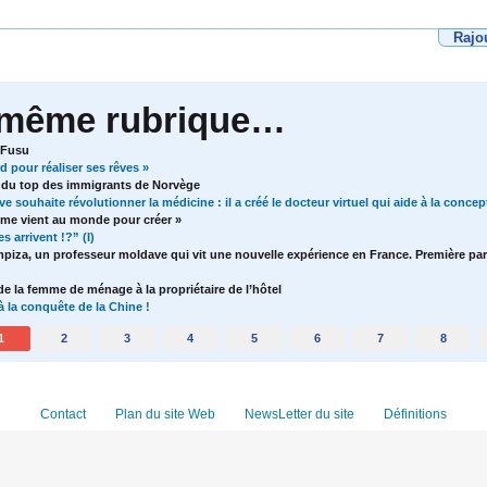
Rajo
 même rubrique…
 Fusu
rd pour réaliser ses rêves »
e du top des immigrants de Norvège
 souhaite révolutionner la médicine : il a créé le docteur virtuel qui aide à la conce
mme vient au monde pour créer »
 arrivent !?” (I)
mpiza, un professeur moldave qui vit une nouvelle expérience en France. Première par
e la femme de ménage à la propriétaire de l’hôtel
 la conquête de la Chine !
1
2
3
4
5
6
7
8
Contact
Plan du site Web
NewsLetter du site
Définitions