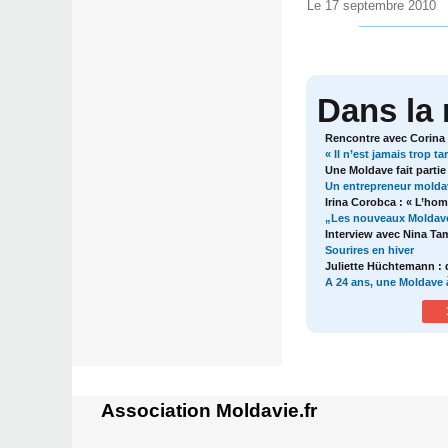
Le 17 septembre 2010
Dans la
Rencontre avec Corina
« Il n’est jamais trop ta
Une Moldave fait parti
Un entrepreneur moldave
Irina Corobca : « L’ho
„Les nouveaux Moldaves
Interview avec Nina Ta
Sourires en hiver
Juliette Hüchtemann : d
A 24 ans, une Moldave à
Association Moldavie.fr