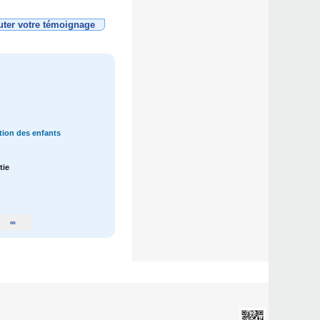
uter votre témoignage
ption des enfants
tie
∞