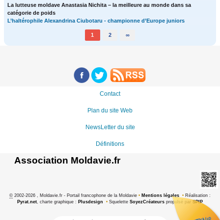
La lutteuse moldave Anastasia Nichita – la meilleure au monde dans sa
catégorie de poids
L’haltérophile Alexandrina Ciubotaru - championne d’Europe juniors
1
2
∞
Contact
Plan du site Web
NewsLetter du site
Définitions
Association Moldavie.fr
©
2002-2026 , Moldavie.fr - Portail francophone de la Moldavie
•
Mentions légales
•
Réalisation :
Pyrat.net
, charte graphique :
Plusdesign
•
Squelette
SoyezCréateurs
propulsé par
SPIP