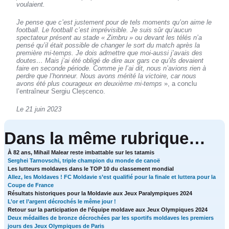
voulaient.
Je pense que c’est justement pour de tels moments qu’on aime le
football. Le football c’est imprévisible. Je suis sûr qu’aucun
spectateur présent au stade « Zimbru » ou devant les télés n’a
pensé qu’il était possible de changer le sort du match après la
première mi-temps. Je dois admettre que moi-aussi j’avais des
doutes… Mais j’ai été obligé de dire aux gars ce qu’ils devaient
faire en seconde période. Comme je l’ai dit, nous n’avions rien à
perdre que l’honneur. Nous avons mérité la victoire, car nous
avons été plus courageux en deuxième mi-temps
», a conclu
l’entraîneur Sergiu Cleșcenco.
Le 21 juin 2023
Dans la même rubrique…
À 82 ans, Mihail Malear reste imbattable sur les tatamis
Serghei Tarnovschi, triple champion du monde de canoë
Les lutteurs moldaves dans le TOP 10 du classement mondial
Allez, les Moldaves ! FC Moldavie s’est qualifié pour la finale et luttera pour la
Coupe de France
Résultats historiques pour la Moldavie aux Jeux Paralympiques 2024
L’or et l’argent décrochés le même jour !
Retour sur la participation de l’équipe moldave aux Jeux Olympiques 2024
Deux médailles de bronze décrochées par les sportifs moldaves les premiers
jours des Jeux Olympiques de Paris