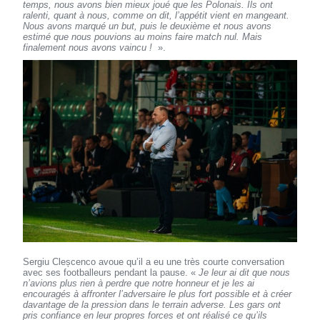
temps, nous avons bien mieux joué que les Polonais. Ils ont
ralenti, quant à nous, comme on dit, l’appétit vient en mangeant.
Nous avons marqué un but, puis le deuxième et nous avons
estimé que nous pouvions au moins faire match nul. Mais
finalement nous avons vaincu !
».
Sergiu Cleșcenco avoue qu’il a eu une très courte conversation
avec ses footballeurs pendant la pause. «
Je leur ai dit que nous
n’avions plus rien à perdre que notre honneur et je les ai
encouragés à affronter l’adversaire le plus fort possible et à créer
davantage de la pression dans le terrain adverse. Les gars ont
pris confiance en leur propres forces et ont réalisé ce qu’ils