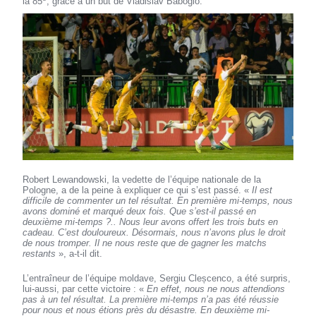
la 85
, grâce à un but de Vladislav Baboglo.
Robert Lewandowski, la vedette de l’équipe nationale de la
Pologne, a de la peine à expliquer ce qui s’est passé. «
Il est
difficile de commenter un tel résultat. En première mi-temps, nous
avons dominé et marqué deux fois. Que s’est-il passé en
deuxième mi-temps ?.. Nous leur avons offert les trois buts en
cadeau. C’est douloureux. Désormais, nous n’avons plus le droit
de nous tromper. Il ne nous reste que de gagner les matchs
restants
», a-t-il dit.
L’entraîneur de l’équipe moldave, Sergiu Cleșcenco, a été surpris,
lui-aussi, par cette victoire : «
En effet, nous ne nous attendions
pas à un tel résultat. La première mi-temps n’a pas été réussie
pour nous et nous étions près du désastre. En deuxième mi-