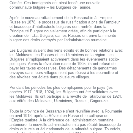
Crimée. Ces immigrants ont ainsi fondé une nouvelle
communauté bulgare – les Bulgares de Tauride.
Après le nouveau rattachement de la Bessarabie à l’Empire
Russe en 1878, le processus de russification a pris de l’ampleur
et beaucoup d’intellectuels bulgares sont rentrés dans la
Principauté Bulgare nouvellement créée, afin de participer à la
création de l’Etat Bulgare, car les Russes ont privé la minorité
bulgare des droits octroyés par l’administration roumaine.
Les Bulgares avaient des liens étroits et de bonnes relations avec
les Moldaves, les Russes et les Ukrainiens de la région. Les
Bulgares s’impliquaient activement dans les événements socio-
politiques. Après la révolution russe de 1905, ils ont refusé de
payer les taxes excessives. Des détachements de gendarmes
envoyés dans leurs villages n’ont pas réussi à les soumettre et
des révoltes ont éclaté dans plusieurs villages.
Pendant les périodes les plus compliquées pour le pays (les
années 1917, 1918, 1924), les Bulgares ont été solidaires avec
les Moldaves. Ils ont participé à la révolte de Tatarbunar de 1924,
aux côtés des Moldaves, Ukrainiens, Russes, Gagaouzes.
Toute la province de Bessarabie s’est réunifiée avec la Roumanie
en avril 1918, après la Révolution Russe et le collapse de
l’Empire tsariste. A la différence de l’administration roumaine
antérieure, la nouvelle administration n’a pas rétabli beaucoup de
droits culturels et éducationnels de la minorité bulgare. Toutefois,