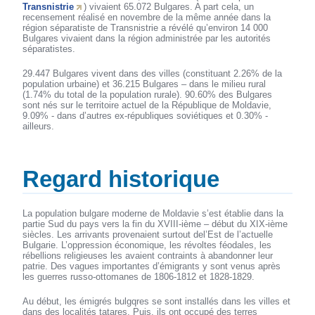
Transnistrie
) vivaient 65.072 Bulgares. A part cela, un
recensement réalisé en novembre de la même année dans la
région séparatiste de Transnistrie a révélé qu’environ 14 000
Bulgares vivaient dans la région administrée par les autorités
séparatistes.
29.447 Bulgares vivent dans des villes (constituant 2.26% de la
population urbaine) et 36.215 Bulgares – dans le milieu rural
(1.74% du total de la population rurale). 90.60% des Bulgares
sont nés sur le territoire actuel de la République de Moldavie,
9.09% - dans d’autres ex-républiques soviétiques et 0.30% -
ailleurs.
Regard historique
La population bulgare moderne de Moldavie s’est établie dans la
partie Sud du pays vers la fin du XVIII-ième – début du XIX-ième
siècles. Les arrivants provenaient surtout del’Est de l’actuelle
Bulgarie. L’oppression économique, les révoltes féodales, les
rébellions religieuses les avaient contraints à abandonner leur
patrie. Des vagues importantes d’émigrants y sont venus après
les guerres russo-ottomanes de 1806-1812 et 1828-1829.
Au début, les émigrés bulgqres se sont installés dans les villes et
dans des localités tatares. Puis, ils ont occupé des terres