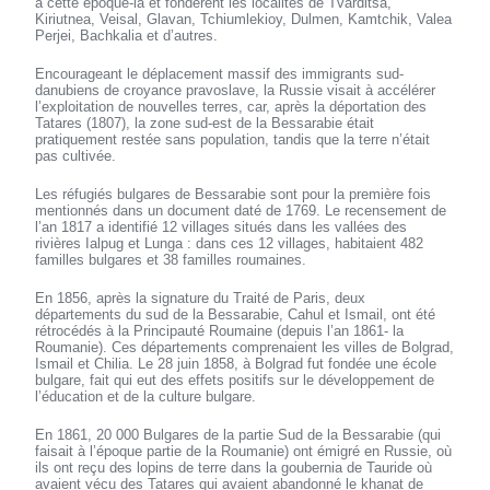
à cette époque-là et fondèrent les localités de Tvarditsa,
Kiriutnea, Veisal, Glavan, Tchiumlekioy, Dulmen, Kamtchik, Valea
Perjei, Bachkalia et d’autres.
Encourageant le déplacement massif des immigrants sud-
danubiens de croyance pravoslave, la Russie visait à accélérer
l’exploitation de nouvelles terres, car, après la déportation des
Tatares (1807), la zone sud-est de la Bessarabie était
pratiquement restée sans population, tandis que la terre n’était
pas cultivée.
Les réfugiés bulgares de Bessarabie sont pour la première fois
mentionnés dans un document daté de 1769. Le recensement de
l’an 1817 a identifié 12 villages situés dans les vallées des
rivières Ialpug et Lunga : dans ces 12 villages, habitaient 482
familles bulgares et 38 familles roumaines.
En 1856, après la signature du Traité de Paris, deux
départements du sud de la Bessarabie, Cahul et Ismail, ont été
rétrocédés à la Principauté Roumaine (depuis l’an 1861- la
Roumanie). Ces départements comprenaient les villes de Bolgrad,
Ismail et Chilia. Le 28 juin 1858, à Bolgrad fut fondée une école
bulgare, fait qui eut des effets positifs sur le développement de
l’éducation et de la culture bulgare.
En 1861, 20 000 Bulgares de la partie Sud de la Bessarabie (qui
faisait à l’époque partie de la Roumanie) ont émigré en Russie, où
ils ont reçu des lopins de terre dans la goubernia de Tauride où
avaient vécu des Tatares qui avaient abandonné le khanat de