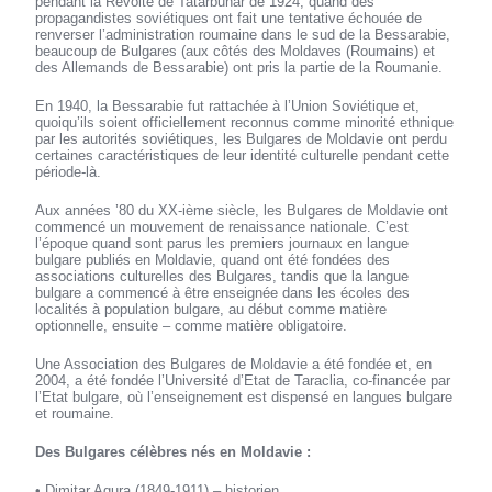
pendant la Révolte de Tatarbunar de 1924, quand des
propagandistes soviétiques ont fait une tentative échouée de
renverser l’administration roumaine dans le sud de la Bessarabie,
beaucoup de Bulgares (aux côtés des Moldaves (Roumains) et
des Allemands de Bessarabie) ont pris la partie de la Roumanie.
En 1940, la Bessarabie fut rattachée à l’Union Soviétique et,
quoiqu’ils soient officiellement reconnus comme minorité ethnique
par les autorités soviétiques, les Bulgares de Moldavie ont perdu
certaines caractéristiques de leur identité culturelle pendant cette
période-là.
Aux années ’80 du XX-ième siècle, les Bulgares de Moldavie ont
commencé un mouvement de renaissance nationale. C’est
l’époque quand sont parus les premiers journaux en langue
bulgare publiés en Moldavie, quand ont été fondées des
associations culturelles des Bulgares, tandis que la langue
bulgare a commencé à être enseignée dans les écoles des
localités à population bulgare, au début comme matière
optionnelle, ensuite – comme matière obligatoire.
Une Association des Bulgares de Moldavie a été fondée et, en
2004, a été fondée l’Université d’Etat de Taraclia, co-financée par
l’Etat bulgare, où l’enseignement est dispensé en langues bulgare
et roumaine.
Des Bulgares célèbres nés en Moldavie :
• Dimitar Agura (1849-1911) – historien