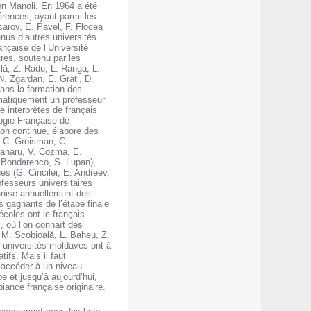
 Ion Manoli. En 1964 a été
érences, ayant parmi les
carov, E. Pavel, F. Flocea
enus d’autres universités
nçaise de l’Université
tres, soutenu par les
lă, Z. Radu, L. Ranga, L.
N. Zgardan, E. Grati, D.
dans la formation des
ématiquement un professeur
e interprètes de français
logie Française de
ion continue, élabore des
, C. Groisman, C.
Banaru, V. Cozma, E.
. Bondarenco, S. Lupan),
es (G. Cincilei, E. Andreev,
fesseurs universitaires
ganise annuellement des
s gagnants de l’étape finale
écoles ont le français
, où l’on connaît des
 M. Scobioală, L. Baheu, Z.
s universités moldaves ont à
ifs. Mais il faut
d’accéder à un niveau
pe et jusqu’à aujourd’hui,
iance française originaire.