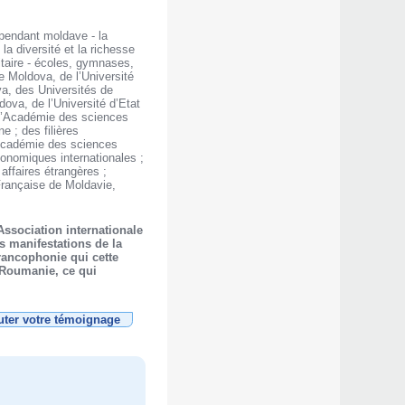
épendant moldave - la
la diversité et la richesse
itaire - écoles, gymnases,
de Moldova, de l’Université
va, des Universités de
ova, de l’Université d’Etat
e l’Académie des sciences
 ; des filières
l’Académie des sciences
conomiques internationales ;
ffaires étrangères ;
Française de Moldavie,
Association internationale
s manifestations de la
rancophonie qui cette
a Roumanie, ce qui
uter votre témoignage