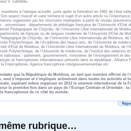
sseur V. Gărbălău.
 manifeste à l’époque actuelle, juste après la formation en 1991 de l’état ind
on aspect massif et varié formera le sujet d’un autre article vu l’importance, 
tations organisées par les structures impliquées à partir du niveau préunivers
 ; universitaire - départements de philologie française de l’Université d’Etat 
iversité Pédagogique de Chişinău, de l’Université Libre Internationale de Moldo
épartements de français ou de langues modernes de l’Université d’Etat de Mold
é Pédagogique de Chişinău, de l’Université Libre Internationale de Moldova, d
sité Polytechnique, de l’Académie des beaux-arts, de l’Université de médecine
sité d’Etat de Moldova, de l’Université Libre Internationale de Moldova, de 
sité Polytechnique, de l’Université de médecine, de l’Institut des relations é
es nationaux - parlement, gouvernement, ministères de l’enseignement et des a
nçais et francophones internationaux présents dans la république - Alliance 
e la Francophonie, Agence francophone intergouvernementale etc.
nstater que la République de Moldova, en tant que membre officiel de l’
 veut s’imposer et s’impliquer activement dans toutes les activités et le
onale, espérant même organiser en 2012 le sommet international de la F
pour la première fois dans un pays de l’Europe Centrale et Orientale - l
 la francophonie de ce côté du monde.
Rajo
 même rubrique…