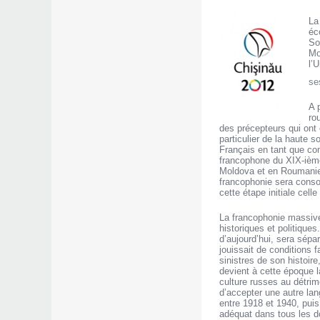
La
éc
So
Mo
l’
se
A 
ro
des précepteurs qui ont 
particulier de la haute 
Français en tant que con
francophone du XIX-ième
Moldova et en Roumanie,
francophonie sera consol
cette étape initiale cell
La francophonie massive
historiques et politiques
d’aujourd’hui, sera sépa
jouissait de conditions 
sinistres de son histoire
devient à cette époque la
culture russes au détrime
d’accepter une autre lan
entre 1918 et 1940, puis
adéquat dans tous les do