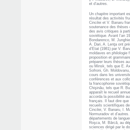
et d’autres.
Un chapitre important es
résultat des activités f
Cincilei et V. Banaru fr
soutenance des thèses de
des avis critiques à par
soviétique. Avant l’an 1
Bondarenco, M. Junghietu
A. Dari, A. Lenţa ont pr
d’Etat (1981) par V. Ban
moldaves en philologie f
proposition et grammair
préparer leurs thèses a
ou Minsk, tels que E. Ax
Sofroni, Gh. Moldovanu, 
cours dans les universit
conférences et aux coll
la francophonie soviéti
Chişinău, tels que R. Bu
apparaît le recueil annu
accorda la possibilité a
français. Il faut dire q
recueils scientifiques 
Cincilei, V. Banaru, I. 
Normuradov et d’autres. 
départements de langues 
Roşca, M. Bârcă, au dép
sciences dirigé par le d