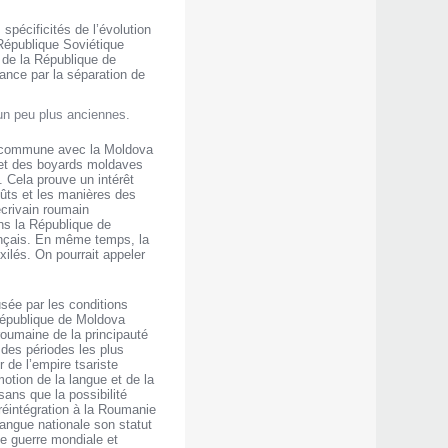
spécificités de l’évolution
 République Soviétique
e de la République de
ance par la séparation de
 un peu plus anciennes.
re commune avec la Moldova
e et des boyards moldaves
 Cela prouve un intérêt
oûts et les manières des
écrivain roumain
ns la République de
ançais. En même temps, la
ilés. On pourrait appeler
sée par les conditions
a République de Moldova
 roumaine de la principauté
 des périodes les plus
 de l’empire tsariste
motion de la langue et de la
sans que la possibilité
réintégration à la Roumanie
angue nationale son statut
de guerre mondiale et