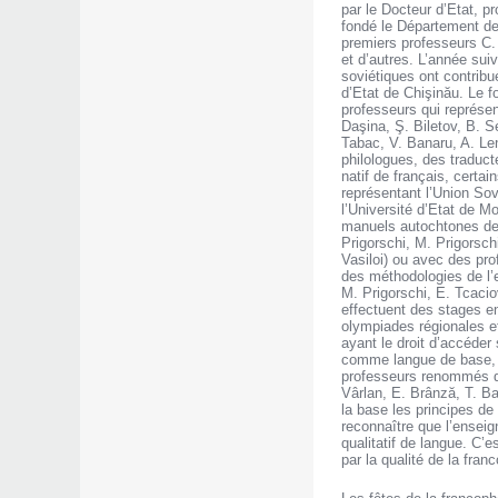
par le Docteur d’Etat, pr
fondé le Département de
premiers professeurs C. 
et d’autres. L’année sui
soviétiques ont contribu
d’Etat de Chişinău. Le fo
professeurs qui représe
Daşina, Ş. Biletov, B. S
Tabac, V. Banaru, A. Len
philologues, des traduc
natif de français, certa
représentant l’Union Sov
l’Université d’Etat de M
manuels autochtones de 
Prigorschi, M. Prigorsc
Vasiloi) ou avec des pro
des méthodologies de l’e
M. Prigorschi, E. Tcacio
effectuent des stages e
olympiades régionales et
ayant le droit d’accéder 
comme langue de base, c
professeurs renommés de 
Vârlan, E. Brânză, T. B
la base les principes de
reconnaître que l’enseig
qualitatif de langue. C’e
par la qualité de la fra