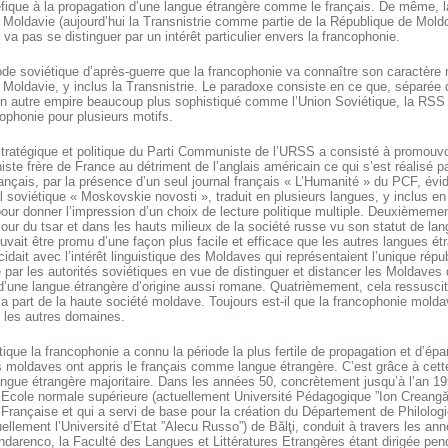
ique à la propagation d’une langue étrangère comme le français. De même, 
 Moldavie (aujourd’hui la Transnistrie comme partie de la République de Moldo
va pas se distinguer par un intérêt particulier envers la francophonie.
ode soviétique d’après-guerre que la francophonie va connaître son caractère
e Moldavie, y inclus la Transnistrie. Le paradoxe consiste en ce que, séparé
 d’un autre empire beaucoup plus sophistiqué comme l’Union Soviétique, la RSS
cophonie pour plusieurs motifs.
 stratégique et politique du Parti Communiste de l’URSS a consisté à promouv
te frère de France au détriment de l’anglais américain ce qui s’est réalisé p
ançais, par la présence d’un seul journal français « L’Humanité » du PCF, évi
al soviétique « Moskovskie novosti », traduit en plusieurs langues, y inclus e
 pour donner l’impression d’un choix de lecture politique multiple. Deuxièmemen
cour du tsar et dans les hauts milieux de la société russe vu son statut de la
pouvait être promu d’une façon plus facile et efficace que les autres langues é
ncidait avec l’intérêt linguistique des Moldaves qui représentaient l’unique répu
lé par les autorités soviétiques en vue de distinguer et distancer les Moldaves
d’une langue étrangère d’origine aussi romane. Quatrièmement, cela ressuscitait
 la part de la haute société moldave. Toujours est-il que la francophonie molda
 les autres domaines.
ique la francophonie a connu la période la plus fertile de propagation et d’ép
moldaves ont appris le français comme langue étrangère. C’est grâce à cette
angue étrangère majoritaire. Dans les années 50, concrètement jusqu’à l’an 19
l’Ecole normale supérieure (actuellement Université Pédagogique ”Ion Creangă
rançaise et qui a servi de base pour la création du Département de Philologi
ellement l’Université d’Etat ”Alecu Russo”) de Bălţi, conduit à travers les an
ondarenco, la Faculté des Langues et Littératures Etrangères étant dirigée pen