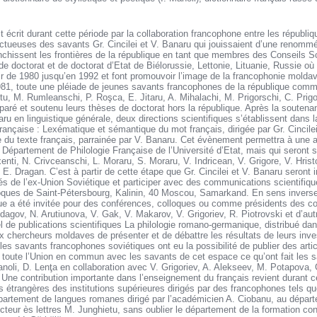
t écrit durant cette période par la collaboration francophone entre les répub
ructueuses des savants Gr. Cincilei et V. Banaru qui jouissaient d’une renommé
anchissent les frontières de la république en tant que membres des Conseils Sc
 doctorat et de doctorat d’Etat de Biélorussie, Lettonie, Lituanie, Russie où 
tir de 1980 jusqu’en 1992 et font promouvoir l’image de la francophonie mold
981, toute une pléiade de jeunes savants francophones de la république comme
, M. Rumleanschi, P. Roşca, E. Jitaru, A. Mihalachi, M. Prigorschi, C. Prigo
éparé et soutenu leurs thèses de doctorat hors la république. Après la soutena
aru en linguistique générale, deux directions scientifiques s’établissent dans
rançaise : Lexématique et sémantique du mot français, dirigée par Gr. Cincile
e du texte français, parrainée par V. Banaru. Cet évènement permettra à une 
u Département de Philologie Française de l’Université d’Etat, mais qui seron
enti, N. Crivceanschi, L. Moraru, S. Moraru, V. Indricean, V. Grigore, V. Hrist
E. Dragan. C’est à partir de cette étape que Gr. Cincilei et V. Banaru seront i
és de l’ex-Union Soviétique et participer avec des communications scientifiq
oques de Saint-Pétersbourg, Kalinin, 40 Moscou, Samarkand. En sens inverse
que a été invitée pour des conférences, colloques ou comme présidents des c
dagov, N. Arutiunova, V. Gak, V. Makarov, V. Grigoriev, R. Piotrovski et d’autr
el de publications scientifiques La philologie romano-germanique, distribué dans
ux chercheurs moldaves de présenter et de débattre les résultats de leurs inve
ue les savants francophones soviétiques ont eu la possibilité de publier des art
de toute l’Union en commun avec les savants de cet espace ce qu’ont fait les
Manoli, D. Lenţa en collaboration avec V. Grigoriev, A. Alekseev, M. Potapova
Une contribution importante dans l’enseignement du français revient durant c
étrangères des institutions supérieures dirigés par des francophones tels que
artement de langues romanes dirigé par l’académicien A. Ciobanu, au dépar
octeur ès lettres M. Junghietu, sans oublier le département de la formation con