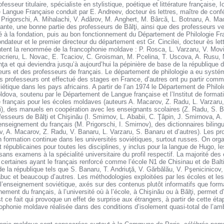
ofesseur titulaire, spécialiste en stylistique, poétique et littérature française,
 Langue Française conduit par E. Andreev, docteur ès lettres, maître de conf
Prigorschi, A. Mihalachi, V. Adârov, M. Anghert, M. Bârcă, L. Botnaru, A. Ma
vante, une bonne partie des professeurs de Bălţi, ainsi que des professeurs v
é à la fondation, puis au bon fonctionnement du Département de Philologie Fra
ndateur et le premier directeur du département est Gr. Cincilei, docteur ès let
ntent la renommée de la francophonie moldave : P. Rosca, L. Varzaru, V. Movi
ecrieru, L. Novac, E. Tcaciov, C. Groisman, M. Pcelina, T. Uscova, A. Rusu, 
ţa et qui deviendra jusqu’à aujourd’hui la pépinière de base de la république 
teurs et des professeurs de français. Le département de philologie a eu syst
ins professeurs ont effectué des stages en France, d’autres ont pu partir comm
iétique dans les pays africains. A partir de l’an 1974 le Département de Philo
oldova, soutenu par le Département de Langue française et l’Institut de format
français pour les écoles moldaves (auteurs A. Macarov, Z. Radu, L. Varzaru
hi), des manuels en coopération avec les enseignants scolaires (Z. Radu, S. 
fesseurs de Bălţi et Chişinău (I. Smirnov, L. Ababii, C. Ţâpin, J. Smirnova, A
nseignement du français (M. Prigorschi, I. Smirnov), des dictionnaires bilingu
v, A. Macarov, Z. Radu, V. Banaru, L. Varzaru, S. Banaru et d’autres). Les pro
n formation continue dans les universités soviétiques, surtout russes. On or
 républicaines pour toutes les disciplines, y inclus pour la langue de Hugo, le
sans examens à la spécialité universitaire du profil respectif. La majorité des 
ertaines ayant le français renforcé comme l’école N1 de Chisinau et de Balti
la république tels que S. Banaru, T. Andriuţă, V. Gărbălău, V. Pşenicinicov,
abuc et beaucoup d’autres. Les méthodologies exploitées par les écoles et le
 l’enseignement soviétique, axés sur des contenus plutôt informatifs que format
nement du français, à l’université où à l’école, à Chişinău ou à Bălţi, permet 
st ce fait qui provoque un effet de surprise aux étrangers, à partir de cette éta
ncophonie moldave réalisée dans des conditions d’isolement quasi-total de l’amb