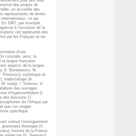
mpeusement pour des buts
onstruit des projets de
noble, on accueille des
des représentants de divers
internationaux, ce qui
s. En 1987, par exemple,
agascar à l’occasion de la
estations ont représenté des
hui par les Français et les
nstration d’une
On constate, ainsi, la
e la langue française
ivers aspects de la langue
aru, A. Bondarenco, M.
 Primovici), stylistique et
), traductologie (A.
M. Ioniţă, I. Smirnov, V.
n élabore des ouvrages
ome d’hyperventilation (I.
e des boissons (J.
ancophones de l’Afrique par
ait que ces stages
phone spécifique.
sant surtout l’enseignement
, grammaire théorique (V.
raru), histoire de la France
e de médecine (G. Bejenaru)