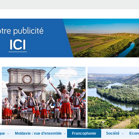
que
Moldavie : vue d’ensemble
Société
Econ
Francophonie