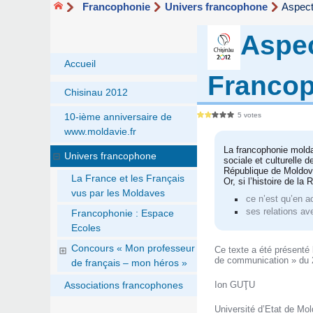
Francophonie
Univers francophone
Aspect
Aspec
Accueil
Francop
Chisinau 2012
5 votes
10-ième anniversaire de
www.moldavie.fr
La francophonie moldav
Univers francophone
sociale et culturelle 
République de Moldova
La France et les Français
Or, si l’histoire de l
vus par les Moldaves
ce n’est qu’en a
ses relations av
Francophonie : Espace
Ecoles
Concours « Mon professeur
Ce texte a été présenté 
de communication » du 24
de français – mon héros »
Ion GUŢU
Associations francophones
Université d’Etat de Mo