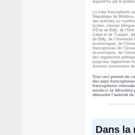
aujourd’hui par le profe
La vraie francophonie se
République de Moldova. S
des activités ou manifes
lycées, classes bilingues
d’Etat de Bălţi, de l’Un
Cahul et de Tiraspol ; d
de Bălţi, de l’Universit
économiques, de l’Univer
francophones de l’Univer
économiques, de l’Univer
des organismes politiqu
jusqu’aux organismes fra
Antenne universitaire d
Tout ceci permet de co
des pays francophones,
francophonie internati
année-ci se déroulera 
démontre l’autorité de
Dans la