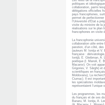
Les fêtes de la franco
politiques et idéologique
collaboration, parmi les
délégations officielles 
pays francophones, surto
permet de perfectionner
l’Université d’Etat a pr
visite du ministre de la
réalisations sur le plan 
francophones en visite d
La francophonie univers
collaboration utile entre
parution, d’un côté, des 
(auteurs M. Ioniţa et V.
française : dérivatologi
Ioniţă, E. Gleibman, A. 
poétique (I. Manoli, E. B
Macarov). On voit appara
Grigoriev, V. Sârghi) et
scientifiques en françai
Moldovanu), La recherch
Ciumac). Il est importa
les spécialistes moldave
représentaient l’unique 
Les programmes, les manu
du français et de ses do
Banaru, M. Ioniţa, A. Le
(A. Macarov, L. Moraru),