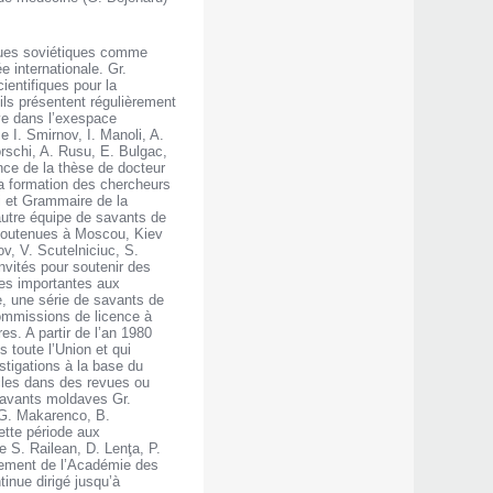
liques soviétiques comme
e internationale. Gr.
ientifiques pour la
ils présentent régulièrement
ave dans l’exespace
 I. Smirnov, I. Manoli, A.
rschi, A. Rusu, E. Bulgac,
nce de la thèse de docteur
 la formation des chercheurs
i et Grammaire de la
autre équipe de savants de
t soutenues à Moscou, Kiev
ov, V. Scutelniciuc, S.
nvités pour soutenir des
ues importantes aux
, une série de savants de
ommissions de licence à
es. A partir de l’an 1980
 toute l’Union et qui
stigations à la base du
icles dans des revues ou
 savants moldaves Gr.
, G. Makarenco, B.
ette période aux
 S. Railean, D. Lenţa, P.
tement de l’Académie des
tinue dirigé jusqu’à