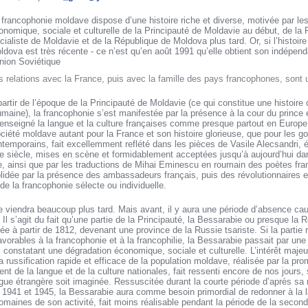
 francophonie moldave dispose d’une histoire riche et diverse, motivée par les 
onomique, sociale et culturelle de la Principauté de Moldavie au début, de la
cialiste de Moldavie et de la République de Moldova plus tard. Or, si l’histoir
ldova est très récente - ce n’est qu’en août 1991 qu’elle obtient son indépend
Union Soviétique
s relations avec la France, puis avec la famille des pays francophones, sont
partir de l’époque de la Principauté de Moldavie (ce qui constitue une histoi
umaine), la francophonie s’est manifestée par la présence à la cour du princ
enseigné la langue et la culture françaises comme presque partout en Europe.
société moldave autant pour la France et son histoire glorieuse, que pour les g
temporains, fait excellemment reflété dans les pièces de Vasile Alecsandri, 
 siècle, mises en scène et formidablement acceptées jusqu’à aujourd’hui da
 ainsi que par les traductions de Mihai Eminescu en roumain des poètes fr
idée par la présence des ambassadeurs français, puis des révolutionnaires ex
e de la francophonie sélecte ou individuelle.
 viendra beaucoup plus tard. Mais avant, il y aura une période d’absence cau
. Il s’agit du fait qu’une partie de la Principauté, la Bessarabie ou presque l
rée à partir de 1812, devenant une province de la Russie tsariste. Si la partie
favorables à la francophonie et à la francophilie, la Bessarabie passait par une
, constatant une dégradation économique, sociale et culturelle. L’intérêt majeur
 russification rapide et efficace de la population moldave, réalisée par la pro
nt de la langue et de la culture nationales, fait ressenti encore de nos jours, 
gue étrangère soit imaginée. Ressuscitée durant la courte période d’après sa 
 1941 et 1945, la Bessarabie aura comme besoin primordial de redonner à la l
maines de son activité, fait moins réalisable pendant la période de la secon