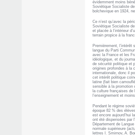
évidemment moins bénéf
Soviétique Socialiste de
bolchevique en 1924, ne 
Ce n’est qu’avec la péri
Soviétique Socialiste d
et placée à l’intérieur
terrain propice à la fran
Premièrement, l’intérêt
langue du Parti Communis
avec la France et les Fr
idéologique, et du journ
de sécurité politique et
origines profondes à la 
internationale, donc il 
cet intérêt politique coï
latine (fait bien camouf
sensible à la promotion 
la culture françaises de
l’enseignement et moins
Pendant le régime soviét
époque 82 % des élèves 
est encore aujourd’hui l
ont été dispensées par 
Département de Langue F
normale supérieure (actu
lettres I. Smirnov, A. B