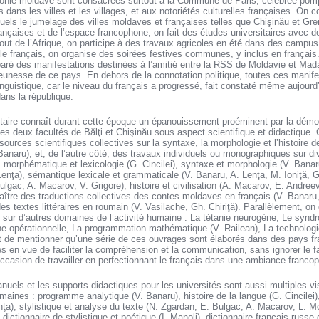
phonie moldave sont consacrées surtout à la Commune de Paris, célébrée po
s dans les villes et les villages, et aux notoriétés culturelles françaises. On c
quels le jumelage des villes moldaves et françaises telles que Chişinău et Gre
françaises et de l’espace francophone, on fait des études universitaires avec 
ut de l’Afrique, on participe à des travaux agricoles en été dans des campus 
 le français, on organise des soirées festives communes, y inclus en françai
éparé des manifestations destinées à l’amitié entre la RSS de Moldavie et Mad
 jeunesse de ce pays. En dehors de la connotation politique, toutes ces manif
linguistique, car le niveau du français a progressé, fait constaté même aujourd’
ans la république.
itaire connaît durant cette époque un épanouissement proéminent par la démo
 les deux facultés de Bălţi et Chişinău sous aspect scientifique et didactique. 
sources scientifiques collectives sur la syntaxe, la morphologie et l’histoire d
 Banaru), et, de l’autre côté, des travaux individuels ou monographiques sur d
e, morphématique et lexicologie (G. Cincilei), syntaxe et morphologie (V. Ban
Lenţa), sémantique lexicale et grammaticale (V. Banaru, A. Lenţa, M. Ioniţă, G.
ulgac, A. Macarov, V. Grigore), histoire et civilisation (A. Macarov, E. Andreev
ître des traductions collectives des contes moldaves en français (V. Banaru, 
 des textes littéraires en roumain (V. Vasilache, Gh. Chiriţă). Parallèlement, o
s sur d’autres domaines de l’activité humaine : La tétanie neurogène, Le syndr
e opérationnelle, La programmation mathématique (V. Railean), La technologi
nt de mentionner qu’une série de ces ouvrages sont élaborés dans des pays fr
s en vue de faciliter la compréhension et la communication, sans ignorer le f
occasion de travailler en perfectionnant le français dans une ambiance franco
els et les supports didactiques pour les universités sont aussi multiples vi
maines : programme analytique (V. Banaru), histoire de la langue (G. Cincilei)
nţa), stylistique et analyse du texte (N. Zgardan, E. Bulgac, A. Macarov, L. Mo
 dictionnaire de stylistique et poétique (I. Manoli), dictionnaire français-russ