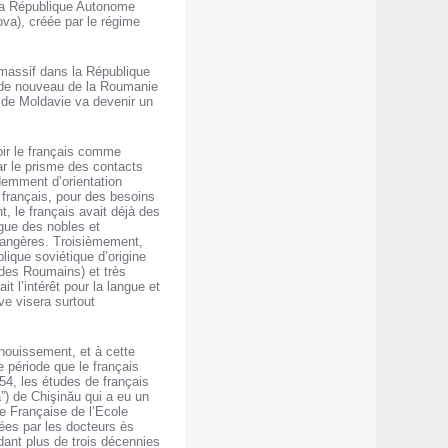
la République Autonome
va), créée par le régime
 massif dans la République
e de nouveau de la Roumanie
 de Moldavie va devenir un
oir le français comme
ar le prisme des contacts
demment d’orientation
n français, pour des besoins
t, le français avait déjà des
ngue des nobles et
trangères. Troisièmement,
blique soviétique d’origine
 des Roumains) et très
 l’intérêt pour la langue et
ve visera surtout
anouissement, et à cette
 période que le français
54, les études de français
”) de Chişinău qui a eu un
e Française de l’Ecole
nées par les docteurs ès
dant plus de trois décennies