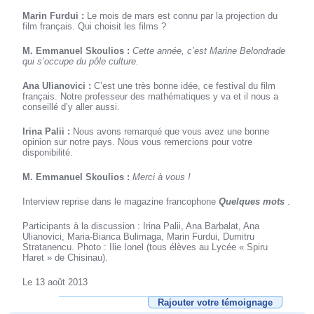
Marin Furdui :
Le mois de mars est connu par la projection du
film français. Qui choisit les films ?
M. Emmanuel Skoulios :
Cette année, c’est Marine Belondrade
qui s’occupe du pôle culture.
Ana Ulianovici :
C’est une très bonne idée, ce festival du film
français. Notre professeur des mathématiques y va et il nous a
conseillé d’y aller aussi.
Irina Palii :
Nous avons remarqué que vous avez une bonne
opinion sur notre pays. Nous vous remercions pour votre
disponibilité.
M. Emmanuel Skoulios :
Merci à vous !
Interview reprise dans le magazine francophone
Quelques mots
.
Participants à la discussion : Irina Palii, Ana Barbalat, Ana
Ulianovici, Maria-Bianca Bulimaga, Marin Furdui, Dumitru
Stratanencu. Photo : Ilie Ionel (tous élèves au Lycée « Spiru
Haret » de Chisinau).
Le 13 août 2013
Rajouter votre témoignage