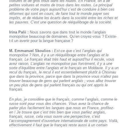
voitures et de gros trous dans les routes. En France, on a de
petites voitures et moins de trous dans les routes. Le principal
problème de votre pays aujourd’hui c’est de conduire à bien ces
réformes qui sont en cours, de faire tout le monde payer ses
impôts, et de réduire les écarts dans la société entre les riches et
les pauvres. C’est une question de rééquilibrage de la société.
Irina Palii :
Nous savons que dans tout le monde l’anglais
monopolise beaucoup de domaines. Qu’en croyez-vous ? Existe-
t-il un avenir pour la langue française ?
M. Emmanuel Skoulios :
Est-ce que c’est l’anglais qui
monopolise ? Non, il y a un rééquilibrage entre l’anglais et le
français. Le français était très haut et aujourd’hui il recule, vous
avez raison. L’anglais ne monopolise pas forcément, il y a une
sorte d’équilibre entre l’anglais et le français en Moldavie. Il y a un
recul du français, le recul il est essentiellement plutôt à Chisinau
que dans la province, parce que dans la province vous n’allez pas
trouver beaucoup de gens qui parlent anglais ; vous allez trouver
un peu plus de gens qui parlent français ou qui ont appris le
français.
En plus, je considère que le français, comme l’anglais, comme le
russe sont pour vous des chances. Vous avez la chance de
parler plus facilement les langues que nous en France, profitez-
en ! Je trouve que c’est très bien que vous parliez anglais,
français, russe, cela vous ouvre une perspective, c’est
l’accompagnement d’ouverture internationale de votre pays. Voilà,
effectivement il faut que le français reste aussi à un certain