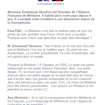
Emmanuel Skoulios
Monsieur Emmanuel Skoulios est Directeur de l’Alliance
Française de Moldavie. Il habite dans notre pays depuis 6
ans. Il a accepté notre invitation à une discussion autour de
la francophonie.
Irina Palii :
La Moldavie n’est pas le meilleur pays de tous les
points de vue, pourtant vous l’avez choisi pour y travailler.
Pourquoi vous n’avez pas opté pour un pays plus développé ?
M. Emmanuel Skoulios :
Tout d’abord, je ne suis pas d’accord
que la Moldavie n’est pas le meilleur pays. Du point de vue
économique, ça va bien actuellement. La crise économique, elle
est partout dans le monde.
Pourquoi la Moldavie ? A l’époque, en 2006, il y avait une petite
ambassade et une petite Allaince Française, donc, une petite
équipe. Et j’ai trouvé que c’est beaucoup plus sympathique
d’arriver dans une petite équipe où on peut faire plus de choses
que d’arriver dans une grande ambassade où on est cantonné
dans une fonction ou dans une autre. Puis, j’ai choisi la Moldavie
pour des raisons personnelles : mon épouse est Moldave (c’est
peut-être la raison numéro 1) !
Ana Ulianovici :
Si on fait la comparaison entre les Moldaves et
les Français, y-a-t-il beaucoup de différences sous l’aspect de
civilisation et de mentalité ?