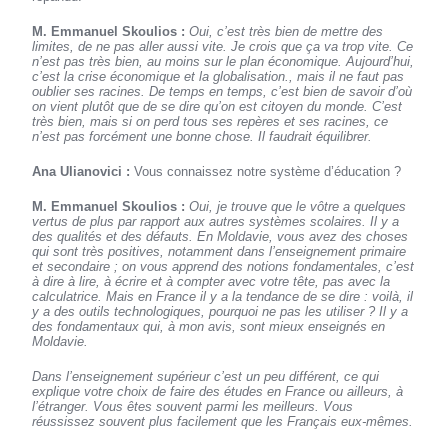
M. Emmanuel Skoulios :
Oui, c’est très bien de mettre des
limites, de ne pas aller aussi vite. Je crois que ça va trop vite. Ce
n’est pas très bien, au moins sur le plan économique. Aujourd’hui,
c’est la crise économique et la globalisation., mais il ne faut pas
oublier ses racines. De temps en temps, c’est bien de savoir d’où
on vient plutôt que de se dire qu’on est citoyen du monde. C’est
très bien, mais si on perd tous ses repères et ses racines, ce
n’est pas forcément une bonne chose. Il faudrait équilibrer.
Ana Ulianovici :
Vous connaissez notre système d’éducation ?
M. Emmanuel Skoulios :
Oui, je trouve que le vôtre a quelques
vertus de plus par rapport aux autres systèmes scolaires. Il y a
des qualités et des défauts. En Moldavie, vous avez des choses
qui sont très positives, notamment dans l’enseignement primaire
et secondaire ; on vous apprend des notions fondamentales, c’est
à dire à lire, à écrire et à compter avec votre tête, pas avec la
calculatrice. Mais en France il y a la tendance de se dire : voilà, il
y a des outils technologiques, pourquoi ne pas les utiliser ? Il y a
des fondamentaux qui, à mon avis, sont mieux enseignés en
Moldavie.
Dans l’enseignement supérieur c’est un peu différent, ce qui
explique votre choix de faire des études en France ou ailleurs, à
l’étranger. Vous êtes souvent parmi les meilleurs. Vous
réussissez souvent plus facilement que les Français eux-mêmes.