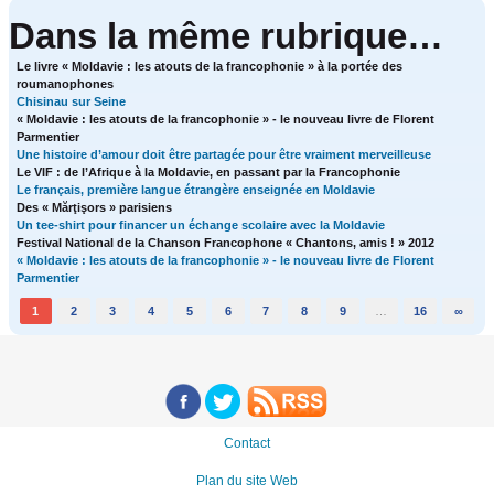
Dans la même rubrique…
Le livre « Moldavie : les atouts de la francophonie » à la portée des
roumanophones
Chisinau sur Seine
« Moldavie : les atouts de la francophonie » - le nouveau livre de Florent
Parmentier
Une histoire d’amour doit être partagée pour être vraiment merveilleuse
Le VIF : de l’Afrique à la Moldavie, en passant par la Francophonie
Le français, première langue étrangère enseignée en Moldavie
Des « Mărţişors » parisiens
Un tee-shirt pour financer un échange scolaire avec la Moldavie
Festival National de la Chanson Francophone « Chantons, amis ! » 2012
« Moldavie : les atouts de la francophonie » - le nouveau livre de Florent
Parmentier
1
2
3
4
5
6
7
8
9
…
16
∞
Contact
Plan du site Web