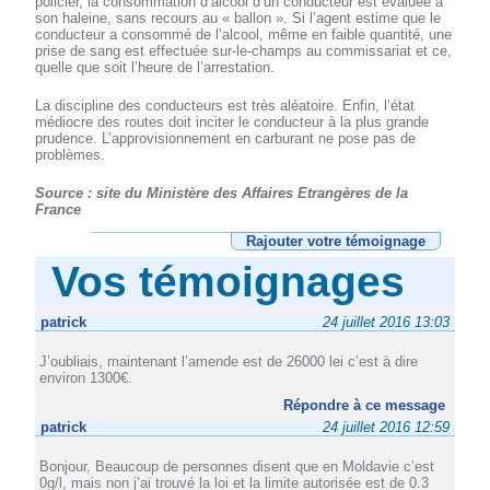
policier, la consommation d’alcool d’un conducteur est évaluée à
son haleine, sans recours au « ballon ». Si l’agent estime que le
conducteur a consommé de l’alcool, même en faible quantité, une
prise de sang est effectuée sur-le-champs au commissariat et ce,
quelle que soit l’heure de l’arrestation.
La discipline des conducteurs est très aléatoire. Enfin, l’état
médiocre des routes doit inciter le conducteur à la plus grande
prudence. L’approvisionnement en carburant ne pose pas de
problèmes.
Source : site du Ministère des Affaires Etrangères de la
France
Rajouter votre témoignage
Vos témoignages
patrick
24 juillet 2016 13:03
J’oubliais, maintenant l’amende est de 26000 lei c’est à dire
environ 1300€.
Répondre à ce message
patrick
24 juillet 2016 12:59
Bonjour, Beaucoup de personnes disent que en Moldavie c’est
0g/l, mais non j’ai trouvé la loi et la limite autorisée est de 0.3