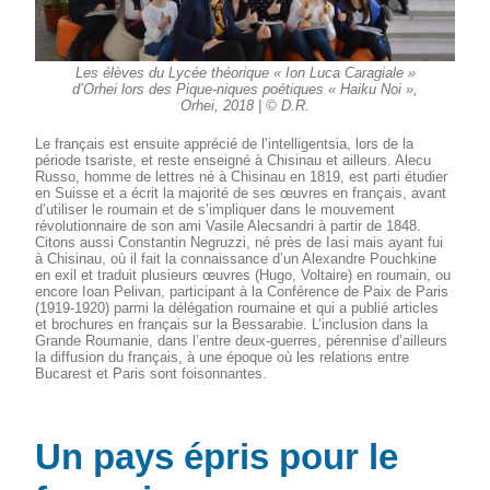
Les élèves du Lycée théorique « Ion Luca Caragiale »
d’Orhei lors des Pique-niques poétiques « Haiku Noi »,
Orhei, 2018 | © D.R.
Le français est ensuite apprécié de l’intelligentsia, lors de la
période tsariste, et reste enseigné à Chisinau et ailleurs. Alecu
Russo, homme de lettres né à Chisinau en 1819, est parti étudier
en Suisse et a écrit la majorité de ses œuvres en français, avant
d’utiliser le roumain et de s’impliquer dans le mouvement
révolutionnaire de son ami Vasile Alecsandri à partir de 1848.
Citons aussi Constantin Negruzzi, né près de Iasi mais ayant fui
à Chisinau, où il fait la connaissance d’un Alexandre Pouchkine
en exil et traduit plusieurs œuvres (Hugo, Voltaire) en roumain, ou
encore Ioan Pelivan, participant à la Conférence de Paix de Paris
(1919-1920) parmi la délégation roumaine et qui a publié articles
et brochures en français sur la Bessarabie. L’inclusion dans la
Grande Roumanie, dans l’entre deux-guerres, pérennise d’ailleurs
la diffusion du français, à une époque où les relations entre
Bucarest et Paris sont foisonnantes.
Un pays épris pour le