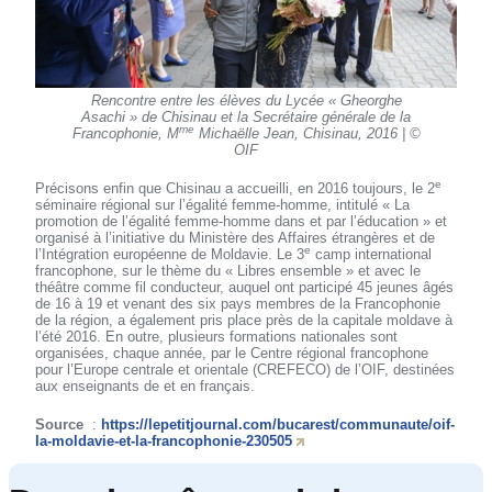
Rencontre entre les élèves du Lycée « Gheorghe
Asachi » de Chisinau et la Secrétaire générale de la
me
Francophonie, M
Michaëlle Jean, Chisinau, 2016 | ©
OIF
e
Précisons enfin que Chisinau a accueilli, en 2016 toujours, le 2
séminaire régional sur l’égalité femme-homme, intitulé « La
promotion de l’égalité femme-homme dans et par l’éducation » et
organisé à l’initiative du Ministère des Affaires étrangères et de
e
l’Intégration européenne de Moldavie. Le 3
camp international
francophone, sur le thème du « Libres ensemble » et avec le
théâtre comme fil conducteur, auquel ont participé 45 jeunes âgés
de 16 à 19 et venant des six pays membres de la Francophonie
de la région, a également pris place près de la capitale moldave à
l’été 2016. En outre, plusieurs formations nationales sont
organisées, chaque année, par le Centre régional francophone
pour l’Europe centrale et orientale (CREFECO) de l’OIF, destinées
aux enseignants de et en français.
Source
:
https://lepetitjournal.com/bucarest/communaute/oif-
la-moldavie-et-la-francophonie-230505