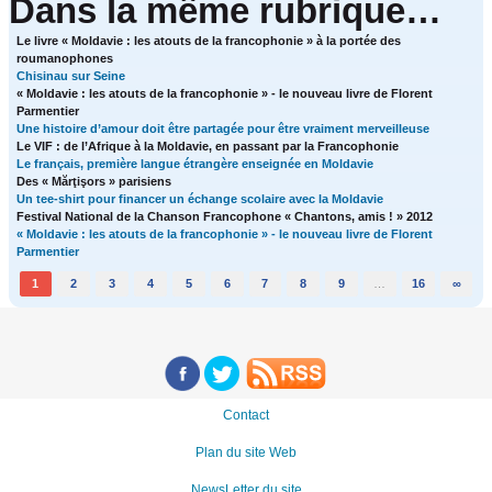
Dans la même rubrique…
Le livre « Moldavie : les atouts de la francophonie » à la portée des
roumanophones
Chisinau sur Seine
« Moldavie : les atouts de la francophonie » - le nouveau livre de Florent
Parmentier
Une histoire d’amour doit être partagée pour être vraiment merveilleuse
Le VIF : de l’Afrique à la Moldavie, en passant par la Francophonie
Le français, première langue étrangère enseignée en Moldavie
Des « Mărţişors » parisiens
Un tee-shirt pour financer un échange scolaire avec la Moldavie
Festival National de la Chanson Francophone « Chantons, amis ! » 2012
« Moldavie : les atouts de la francophonie » - le nouveau livre de Florent
Parmentier
1
2
3
4
5
6
7
8
9
…
16
∞
Contact
Plan du site Web
NewsLetter du site