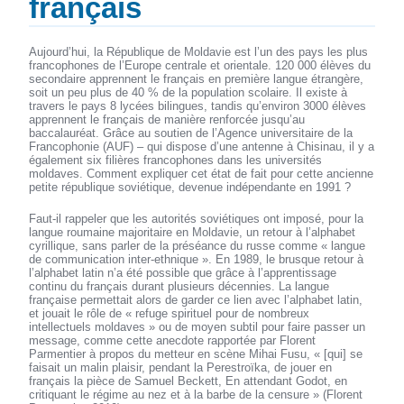
français
Aujourd’hui, la République de Moldavie est l’un des pays les plus
francophones de l’Europe centrale et orientale. 120 000 élèves du
secondaire apprennent le français en première langue étrangère,
soit un peu plus de 40 % de la population scolaire. Il existe à
travers le pays 8 lycées bilingues, tandis qu’environ 3000 élèves
apprennent le français de manière renforcée jusqu’au
baccalauréat. Grâce au soutien de l’Agence universitaire de la
Francophonie (AUF) – qui dispose d’une antenne à Chisinau, il y a
également six filières francophones dans les universités
moldaves. Comment expliquer cet état de fait pour cette ancienne
petite république soviétique, devenue indépendante en 1991 ?
Faut-il rappeler que les autorités soviétiques ont imposé, pour la
langue roumaine majoritaire en Moldavie, un retour à l’alphabet
cyrillique, sans parler de la préséance du russe comme « langue
de communication inter-ethnique ». En 1989, le brusque retour à
l’alphabet latin n’a été possible que grâce à l’apprentissage
continu du français durant plusieurs décennies. La langue
française permettait alors de garder ce lien avec l’alphabet latin,
et jouait le rôle de « refuge spirituel pour de nombreux
intellectuels moldaves » ou de moyen subtil pour faire passer un
message, comme cette anecdote rapportée par Florent
Parmentier à propos du metteur en scène Mihai Fusu, « [qui] se
faisait un malin plaisir, pendant la Perestroïka, de jouer en
français la pièce de Samuel Beckett, En attendant Godot, en
critiquant le régime au nez et à la barbe de la censure » (Florent