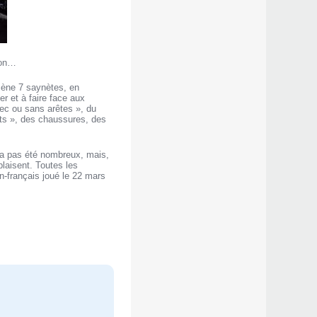
-on…
scène 7 saynètes, en
r et à faire face aux
ec ou sans arêtes », du
ts », des chaussures, des
n’a pas été nombreux, mais,
plaisent. Toutes les
-français joué le 22 mars