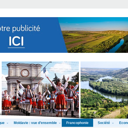
que
Moldavie : vue d’ensemble
Société
Econ
Francophonie