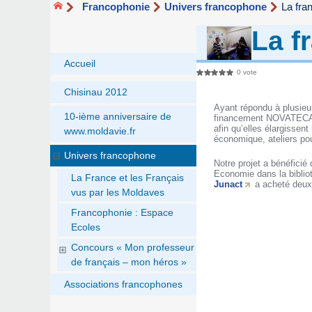
Francophonie
Univers francophone
La fra
La f
Accueil
0 vote
Chisinau 2012
Ayant répondu à plusieu
10-ième anniversaire de
financement NOVATECA I
afin qu’elles élargissent
www.moldavie.fr
économique, ateliers pou
Univers francophone
Notre projet a bénéficié
Economie dans la bibliot
La France et les Français
Junact
a acheté deux 
vus par les Moldaves
Francophonie : Espace
Ecoles
Concours « Mon professeur
de français – mon héros »
Associations francophones