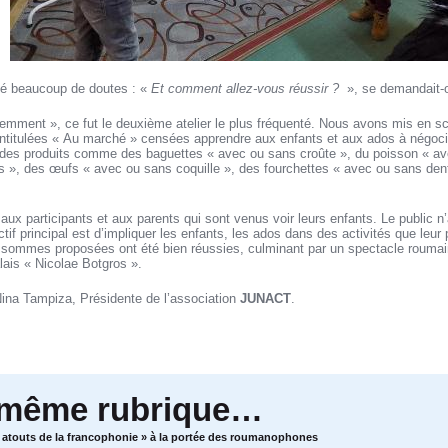
illé beaucoup de doutes : «
Et comment allez-vous réussir ?
», se demandait
ligemment », ce fut le deuxième atelier le plus fréquenté. Nous avons mis en 
intitulées « Au marché » censées apprendre aux enfants et aux ados à négocie
 des produits comme des baguettes « avec ou sans croûte », du poisson « av
s », des œufs « avec ou sans coquille », des fourchettes « avec ou sans den
u aux participants et aux parents qui sont venus voir leurs enfants. Le public 
ectif principal est d’impliquer les enfants, les ados dans des activités que leur 
 sommes proposées ont été bien réussies, culminant par un spectacle roumain
lais « Nicolae Botgros ».
Nina Tampiza, Présidente de l’association
JUNACT
.
 même rubrique…
es atouts de la francophonie » à la portée des roumanophones