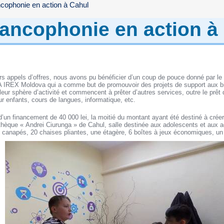
ncophonie en action à Cahul
rancophonie en action à
rs appels d’offres, nous avons pu bénéficier d’un coup de pouce donné par l
REX Moldova qui a comme but de promouvoir des projets de support aux bi
 leur sphère d’activité et commencent à prêter d’autres services, outre le prêt 
r enfants, cours de langues, informatique, etc.
 d’un financement de 40 000 lei, la moitié du montant ayant été destiné à crée
hèque « Andrei Ciurunga » de Cahul, salle destinée aux adolescents et aux ad
canapés, 20 chaises pliantes, une étagère, 6 boîtes à jeux économiques, un t