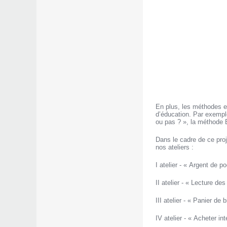
En plus, les méthodes e
d’éducation. Par exemple
ou pas ? », la méthode Ed
Dans le cadre de ce pro
nos ateliers :
I atelier - « Argent de p
II atelier - « Lecture d
III atelier - « Panier de 
IV atelier - « Acheter in