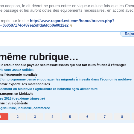
 adoption, le dit décret ne pourra entrer en vigueur qu’une fois que les Che
 de passage et les auront dotés des équipements nécessaires, en accord avec 
repris sur le site
http://www.regard-est.com/home/breves.php?
360587174c497ea5dfda6fcb0e0012e2
Rajo
 même rubrique…
e retour dans le pays de ses ressortissants qui ont fait leurs études à l’étranger
ie sont assez solides
ans l’économie mondiale
d’un programme censé encourager les migrants à investir dans l’économie moldave
ldavie exporte ses marchandises
sement en Moldavie : agriculture et industrie agro-alimentaire
transport en Moldavie
res 2015 (deuxième trimestre)
vie : vue générale
griculture, industrie, commerce
1
2
3
4
5
6
7
8