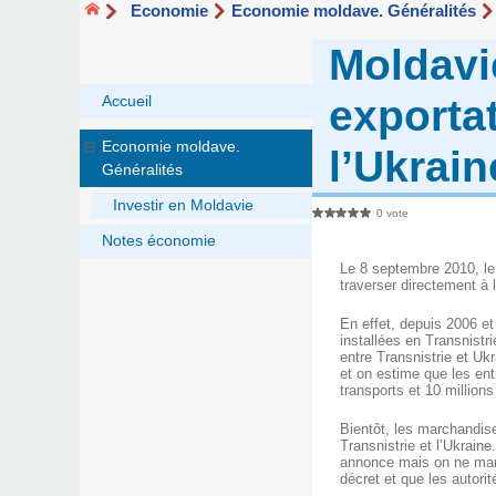
Economie
Economie moldave. Généralités
Moldavie
exporta
Accueil
Economie moldave.
l’Ukrain
Généralités
Investir en Moldavie
0 vote
Notes économie
Le 8 septembre 2010, le 
traverser directement à l
En effet, depuis 2006 et 
installées en Transnistr
entre Transnistrie et Uk
et on estime que les ent
transports et 10 million
Bientôt, les marchandise
Transnistrie et l’Ukraine
annonce mais on ne man
décret et que les autori