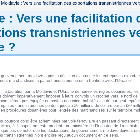
Moldavie : Vers une facilitation des exportations transnistriennes ver
 : Vers une facilitation
tions transnistriennes v
e ?
gouvernement moldave a pris la décision d’autoriser les entreprises exportatri
eurs marchandises la partie transnistrienne de la frontière avec l’Ukraine.
l’instauration par la Moldavie et l’Ukraine de nouvelles règles douanières, les 
ie doivent impérativement imposer à leurs convois un crochet vers le nord de la
raine n’étant pas équipée en postes douaniers habilités. Le détour peut représ
reprises transnistriennes perdent jusqu’à 30 millions de dollars par an (20 mi
s en procédures douanières pour l’entrée des marchandises sur le territoire mo
s pourront donc être acheminées par voie ferroviaire en passant directement l
. Mais, à Tiraspol, on reste prudent : au ministère de l’Industrie de Transnistrie
que pas de noter que les déclarations du gouvernement moldave doivent enc
tés transnistriennes n’ont encore reçu aucun document en ce sens.