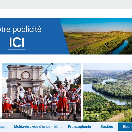
que
Moldavie : vue d’ensemble
Francophonie
Société
Econ