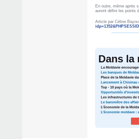
En outre, même après son
auront défini les points
Article par Céline Bayou 
idp=1352&PHPSESSID=
Dans la
La Moldavie encourage l
Les banques de Moldav
Place de la Moldavie d
Lancement à Chisinau 
Top - 10 pays où la Mo
Opportunités d’investis
Les infrastructures de 
Le baromètre des affai
L’économie de la Molda
L’économie moldave : a