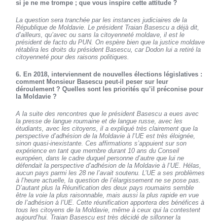
si je ne me trompe ; que vous inspire cette attitude ?
La question sera tranchée par les instances judiciaires de la
République de Moldavie. Le président Traian Basescu a déjà dit,
d’ailleurs, qu’avec ou sans la citoyenneté moldave, il est le
président de facto du PUN. On espère bien que la justice moldave
rétablira les droits du président Basescu, car Dodon lui a retiré la
citoyenneté pour des raisons politiques.
6. En 2018, interviennent de nouvelles élections législatives :
comment Monsieur Basescu peut-il peser sur leur
déroulement ? Quelles sont les priorités qu’il préconise pour
la Moldavie ?
A la suite des rencontres que le président Basescu a eues avec
la presse de langue roumaine et de langue russe, avec les
étudiants, avec les citoyens, il a expliqué très clairement que la
perspective d’adhésion de la Moldavie à l’UE est très éloignée,
sinon quasi-inexistante. Ces affirmations s’appuient sur son
expérience en tant que membre durant 10 ans du Conseil
européen, dans le cadre duquel personne d’autre que lui ne
défendait la perspective d’adhésion de la Moldavie à l’UE. Hélas,
aucun pays parmi les 28 ne l’avait soutenu. L’UE a ses problèmes
à l’heure actuelle, la question de l’élargissement ne se pose pas.
D’autant plus la Réunification des deux pays roumains semble
être la voie la plus raisonnable, mais aussi la plus rapide en vue
de l’adhésion à l’UE. Cette réunification apportera des bénéfices à
tous les citoyens de la Moldavie, même à ceux qui la contestent
aujourd’hui. Traian Basescu est très décidé de sillonner la