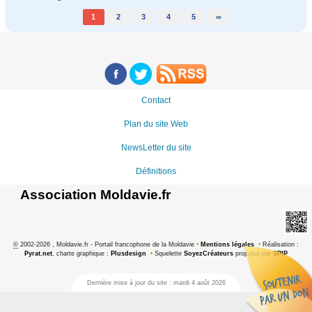
1
2
3
4
5
∞
Contact
Plan du site Web
NewsLetter du site
Définitions
Association Moldavie.fr
©
2002-2026 , Moldavie.fr - Portail francophone de la Moldavie
•
Mentions légales
•
Réalisation :
Pyrat.net
, charte graphique :
Plusdesign
•
Squelette
SoyezCréateurs
propulsé par
SPIP
Dernière mise à jour du site : mardi 4 août 2026