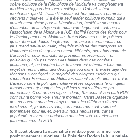
scène politique de la République de Moldavie va complètement
modifier le rapport des forces politiques. D’abord, il faut
mentionner que M. Traian Basescu est très populaire parmi les
citoyens moldaves. Il a été le seul leader politique roumain qui a
ouvertement plaidé pour la Réunification, facilité le processus
d’obtention de la citoyenneté roumaine, largement contribué à
l’association de la Moldavie à l’UE, facilité l’octroi des fonds pour
le développement en Moldavie. Traian Basescu est le politicien
qu’on attendait depuis longtemps – un ancien commandant du
plus grand navire roumain, cinq fois ministre des transports en
Roumanie dans des gouvernement différents, deux fois maire de
Bucarest et deux mandats de président en Roumanie – un
politicien qui n’a pas connu des failles dans ces combats
politiques, et, on l’espère bien, le leader qui mènera à bien son
projet de réunification des deux pays roumains. Il existe déjà des
réactions à cet égard : la majorité des citoyens moldaves qui
s’identifient Roumains ou Moldaves saluent l’implication de Traian
Basescu dans la politique moldave et les opposants le critiquent
farouchement (y compris les politiciens qui s’affirment pro-
européens). C’est un bon signe – donc, Basescu et son parti PUN
sont sur la bonne voie. Pour le moment, Traian Basescu organise
des rencontres avec les citoyens dans les différents districts
moldaves et, je dois l’avouer, ces rencontres sont vraiment
triomphales pour lui, et, bien sûr, nous réjouissent, car sa
popularité trouvera sa traduction dans les voix aux élections
parlementaires de 2018.
5. Il avait obtenu la nationalité moldave pour affirmer son
positionnement unioniste ; le Président Dodon la lui a retirée,