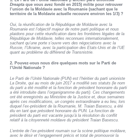
Dreapta
que vous avez fondé en 2015) milite pour retrouver
l’union de la Moldavie avec la Roumanie (sachant que le
territoire de la Moldavie actuelle recouvre environ les 1/3) ?
Oui, la réunification de la République de Moldavie avec la
Roumanie est l’objectif majeur de notre parti politique et nous
plaidons pour cette réunification dans les frontières légales de la
République de Moldavie, telles reconnues internationalement,
sachant qu’une porte s’ouvre vers des négociations avec la
Russie, l’Ukraine, avec la participation des Etats-Unis et de l’UE
quant au problème du différend de Transnistrie.
2. Pouvez-vous nous dire quelques mots sur le Parti de
l’Unité Nationale ?
Le Parti de l’Unité Nationale (PUN) est l’héritier du parti unioniste
La Droite
, qui au mois de juin 2017 a modifié ses statuts (le nom
du parti a été modifié et la fonction de président honoraire du parti
a été introduite dans l’organigramme du parti). Ces changements
ont été enregistrés au Ministère de la Justice et, deux semaines
après ces modifications, un congrès extraordinaire a eu lieu, lors
duquel l’ex-président de la Roumanie, M. Traian Basescu, a été
élu en tant que président honoraire du PUN. La fonction de
président du parti est vacante jusqu’à la résolution du conflit
relatif à la citoyenneté moldave du président Traian Basescu.
L’entrée de l’ex-président roumain sur la scène politique moldave,
avec le désir et l’engagement précis et total de promouvoir la