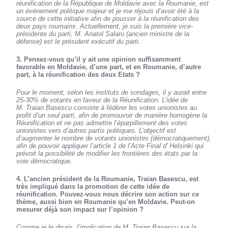
réunification de la République de Moldavie avec la Roumanie, est
un événement politique majeur et je me réjouis d’avoir été à la
source de cette initiative afin de pousser à la réunification des
deux pays roumains. Actuellement, je suis la première vice-
présidente du parti, M. Anatol Salaru (ancien ministre de la
défense) est le président exécutif du parti.
3. Pensez-vous qu’il y ait une opinion suffisamment
favorable en Moldavie, d’une part, et en Roumanie, d’autre
part, à la réunification des deux Etats ?
Pour le moment, selon les instituts de sondages, il y aurait entre
25-30% de votants en faveur de la Réunification. L’idée de
M. Traian Basescu consiste à fédérer les votes unionistes au
profit d’un seul parti, afin de promouvoir de manière homogène la
Réunification et ne pas admettre l’éparpillement des votes
unionistes vers d’autres partis politiques. L’objectif est
d’augmenter le nombre de votants unionistes (démocratiquement),
afin de pouvoir appliquer l’article 1 de l’Acte Final d’ Helsinki qui
prévoit la possibilité de modifier les frontières des états par la
voie démocratique.
4. L’ancien président de la Roumanie, Traian Basescu, est
très impliqué dans la promotion de cette idée de
réunification. Pouvez-vous nous décrire son action sur ce
thème, aussi bien en Roumanie qu’en Moldavie. Peut-on
mesurer déjà son impact sur l’opinion ?
Comme je le disais, l’implication de M. Traian Basescu sur la