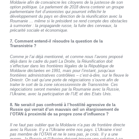
Moldavie afin de convaincre les citoyens de la justesse de son
option politique. Le parlement de 2018 devra contenir un groupe
parlementaire fort d’unionistes qui pourront infléchir le
développement du pays en direction de la réunification avec la
Roumanie … même si le président se rend compte des obstacles
à surmonter : la propagande russe, la fuite des cerveaux, la
précarité sociale et économique.
7. Comment entend-il résoudre la question de la
Transnistrie ?
Comme je l’ai déjà mentionné, et comme nous l’avons proposé
déjà dans le cadre du parti
La Droite
, la Réunification doit
s’effectuer dans les frontières légales de la République de
Moldavie déclarées en 1991, mais pour l’instant, jusqu’aux
frontières administratives contrôlées – c’est-à-dire, sur le fleuve le
Dniestr. On sait qu’une porte de négociations s’ouvre afin de
traiter le sort de la zone sécessionniste de Transnistrie. Ces
négociations seront menées par la Roumanie avec la Russie,
l’Ukraine, avec la participation de l’UE et des Etats Unis.
8. Ne serait-il pas confronté à l’hostilité agressive de la
Russie qui verrait d’un mauvais œil un élargissement de
l’OTAN à proximité de sa propre zone d’influence ?
Il ne faut pas oublier que la Moldavie n’a pas de frontière directe
avec la Russie. Il y a l’Ukraine entre nos pays. L’Ukraine n’est
pas membre de l’OTAN et ne le sera pas, je crois. Il y a une
guerre - la Russie et l’Ukraine doivent trouver une solution à ce