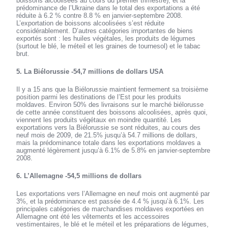
boissons alcoolisées au cours du premier trimestre), et la
prédominance de l’Ukraine dans le total des exportations a été
réduite à 6.2 % contre 8.8 % en janvier-septembre 2008.
L’exportation de boissons alcoolisées s’est réduite
considérablement. D’autres catégories importantes de biens
exportés sont : les huiles végétales, les produits de légumes
(surtout le blé, le méteil et les graines de tournesol) et le tabac
brut.
5. La Biélorussie -54,7 millions de dollars USA
Il y a 15 ans que la Biélorussie maintient fermement sa troisième
position parmi les destinations de l’Est pour les produits
moldaves. Environ 50% des livraisons sur le marché biélorusse
de cette année constituent des boissons alcoolisées, après quoi,
viennent les produits végétaux en moindre quantité. Les
exportations vers la Biélorussie se sont réduites, au cours des
neuf mois de 2009, de 21.5% jusqu’à 54.7 millions de dollars,
mais la prédominance totale dans les exportations moldaves a
augmenté légèrement jusqu’à 6.1% de 5.8% en janvier-septembre
2008.
6. L’Allemagne -54,5 millions de dollars
Les exportations vers l’Allemagne en neuf mois ont augmenté par
3%, et la prédominance est passée de 4.4 % jusqu’à 6.1%. Les
principales catégories de marchandises moldaves exportées en
Allemagne ont été les vêtements et les accessoires
vestimentaires, le blé et le méteil et les préparations de légumes,