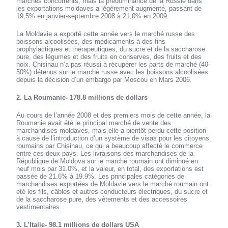
marchés concurrents, mais la prédominance de la Russie dans
les exportations moldaves a légèrement augmenté, passant de
19,5% en janvier-septembre 2008 à 21,0% en 2009.
La Moldavie a exporté cette année vers le marché russe des
boissons alcoolisées, des médicaments à des fins
prophylactiques et thérapeutiques, du sucre et de la saccharose
pure, des légumes et des fruits en conserves, des fruits et des
noix. Chisinau n’a pas réussi à récupérer les parts de marché (40-
50%) détenus sur le marché russe avec les boissons alcoolisées
depuis la décision d’un embargo par Moscou en Mars 2006.
2. La Roumanie- 178.8 millions de dollars
Au cours de l’année 2008 et des premiers mois de cette année, la
Roumanie avait été le principal marché de vente des
marchandises moldaves, mais elle a bientôt perdu cette position
à cause de l’introduction d’un système de visas pour les citoyens
roumains par Chisinau, ce qui a beaucoup affecté le commerce
entre ces deux pays. Les livraisons des marchandises de la
République de Moldova sur le marché roumain ont diminué en
neuf mois par 31.0%, et la valeur, en total, des exportations est
passée de 21.6% à 19.9%. Les principales catégories de
marchandises exportées de Moldavie vers le marché roumain ont
été les fils, câbles et autres conducteurs électriques, du sucre et
de la saccharose pure, des vêtements et des accessoires
vestimentaires.
3. L’Italie- 98.1 millions de dollars USA