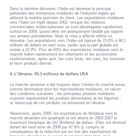
Dans la dernière décennie, l’Italie est devenue le principal
partenaire des entreprises moldaves de l’industrie légère qui
utilisent la matière première du client. Les exportations moldaves
vers l’Italie ont triplé depuis 2002, lorsque les relations
commerciales moldo-italiennes se sont développées rapidement,
surtout en 2004, quand elles ont pratiquement doublé par rapport
aux années précédentes. Mais la crise a affecté même ce
domaine. Les exportations vers l’Italie ont baissé de 23,8% à 98,1
millions de dollars en neuf mois, tandis que la part globale est
restée à 10,9%. Plus de 60% des exportations moldaves vers le
marché italien représentent les vêtements et les accessoires
vestimentaires, après quoi, les cuirs bruts, les cuirs, les fourrures
et leurs produits dérivés.
4. L’Ukraine- 55.3 millions de dollars USA
Le marché ukrainien a été toujours dans l’ombre du marché russe,
comme destination pour les marchandises moldaves, en raison
des conditions suivantes : les principaux produits moldaves
exportés représentent les produits alimentaires et les légumes ;
or, beaucoup de ces produits se retrouvent en Ukraine.
Néanmoins, après 2000, les exportations de Moldavie vers le
marché ukrainien ont quadruplé et ont atteint en 2002-2007 le
maximum historique de 167.8millions de dollars. Elles ont diminué
durant les neuf mois de 2009 par 47.6% (y compris la
conséquence de la réduction par six fois des exportations de