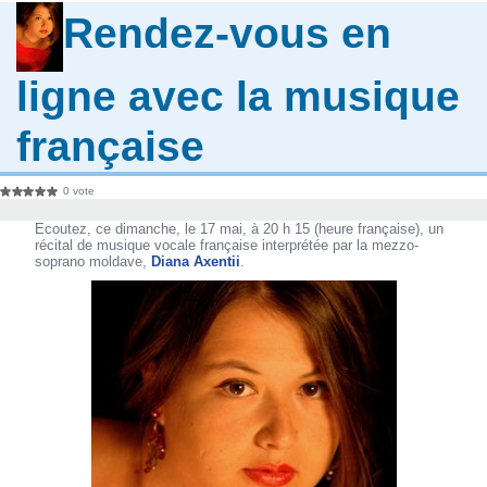
Rendez-vous en
ligne avec la musique
française
0 vote
Ecoutez, ce dimanche, le 17 mai, à 20 h 15 (heure française), un
récital de musique vocale française interprétée par la mezzo-
soprano moldave,
Diana Axentii
.