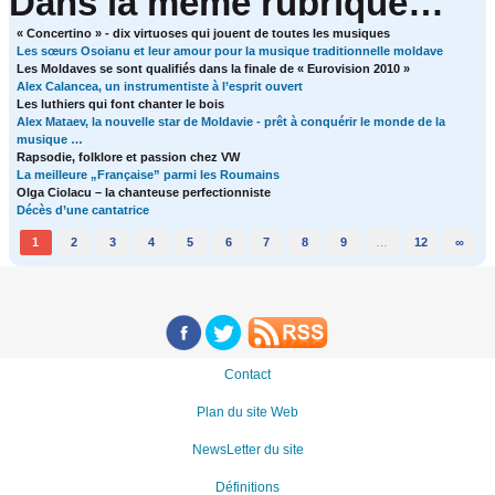
Dans la même rubrique…
« Concertino » - dix virtuoses qui jouent de toutes les musiques
Les sœurs Osoianu et leur amour pour la musique traditionnelle moldave
Les Moldaves se sont qualifiés dans la finale de « Eurovision 2010 »
Alex Calancea, un instrumentiste à l’esprit ouvert
Les luthiers qui font chanter le bois
Alex Mataev, la nouvelle star de Moldavie - prêt à conquérir le monde de la
musique …
Rapsodie, folklore et passion chez VW
La meilleure „Française” parmi les Roumains
Olga Ciolacu – la chanteuse perfectionniste
Décès d’une cantatrice
1
2
3
4
5
6
7
8
9
…
12
∞
Contact
Plan du site Web
NewsLetter du site
Définitions