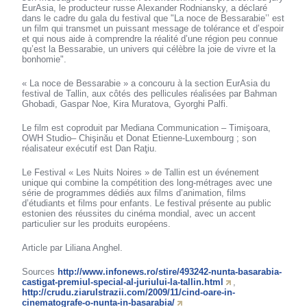
EurAsia, le producteur russe Alexander Rodniansky, a déclaré
dans le cadre du gala du festival que "La noce de Bessarabie’’ est
un film qui transmet un puissant message de tolérance et d’espoir
et qui nous aide à comprendre la réalité d’une région peu connue
qu’est la Bessarabie, un univers qui célèbre la joie de vivre et la
bonhomie".
« La noce de Bessarabie » a concouru à la section EurAsia du
festival de Tallin, aux côtés des pellicules réalisées par Bahman
Ghobadi, Gaspar Noe, Kira Muratova, Gyorghi Palfi.
Le film est coproduit par Mediana Communication – Timişoara,
OWH Studio– Chişinău et Donat Etienne-Luxembourg ; son
réalisateur exécutif est Dan Raţiu.
Le Festival « Les Nuits Noires » de Tallin est un événement
unique qui combine la compétition des long-métrages avec une
série de programmes dédiés aux films d’animation, films
d’étudiants et films pour enfants. Le festival présente au public
estonien des réussites du cinéma mondial, avec un accent
particulier sur les produits européens.
Article par Liliana Anghel.
Sources
http://www.infonews.ro/stire/493242-nunta-basarabia-
castigat-premiul-special-al-juriului-la-tallin.html
,
http://crudu.ziarulstrazii.com/2009/11/cind-oare-in-
cinematografe-o-nunta-in-basarabia/