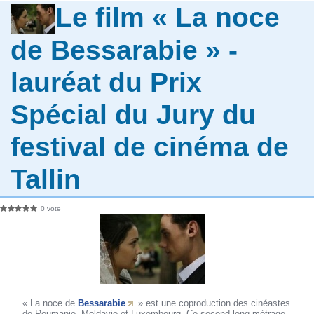
Le film « La noce
de Bessarabie » -
lauréat du Prix
Spécial du Jury du
festival de cinéma de
Tallin
0 vote
« La noce de
Bessarabie
» est une coproduction des cinéastes
de Roumanie, Moldavie et Luxembourg. Ce second long-métrage