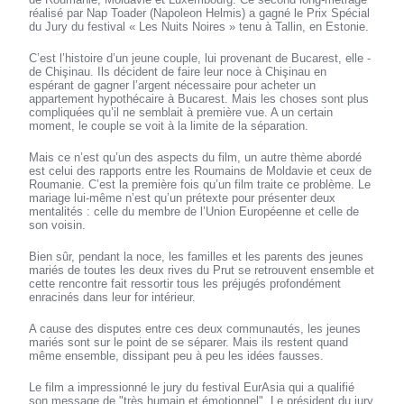
réalisé par Nap Toader (Napoleon Helmis) a gagné le Prix Spécial
du Jury du festival « Les Nuits Noires » tenu à Tallin, en Estonie.
C’est l’histoire d’un jeune couple, lui provenant de Bucarest, elle -
de Chişinau. Ils décident de faire leur noce à Chişinau en
espérant de gagner l’argent nécessaire pour acheter un
appartement hypothécaire à Bucarest. Mais les choses sont plus
compliquées qu’il ne semblait à première vue. A un certain
moment, le couple se voit à la limite de la séparation.
Mais ce n’est qu’un des aspects du film, un autre thème abordé
est celui des rapports entre les Roumains de Moldavie et ceux de
Roumanie. C’est la première fois qu’un film traite ce problème. Le
mariage lui-même n’est qu’un prétexte pour présenter deux
mentalités : celle du membre de l’Union Européenne et celle de
son voisin.
Bien sûr, pendant la noce, les familles et les parents des jeunes
mariés de toutes les deux rives du Prut se retrouvent ensemble et
cette rencontre fait ressortir tous les préjugés profondément
enracinés dans leur for intérieur.
A cause des disputes entre ces deux communautés, les jeunes
mariés sont sur le point de se séparer. Mais ils restent quand
même ensemble, dissipant peu à peu les idées fausses.
Le film a impressionné le jury du festival EurAsia qui a qualifié
son message de "très humain et émotionnel". Le président du jury